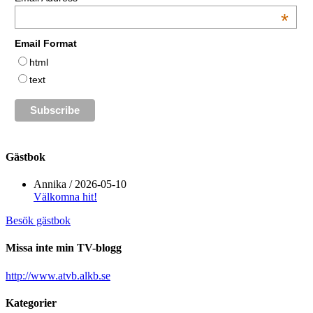
*
Email Format
html
text
Gästbok
Annika
/
2026-05-10
Välkomna hit!
Besök gästbok
Missa inte min TV-blogg
http://www.atvb.alkb.se
Kategorier