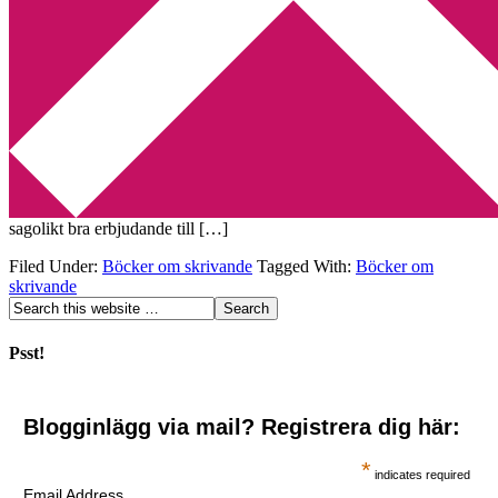
Min tv-blogg
You are here:
Home
/
Archives for Böcker om skrivande
Ett erbjudande du bara inte får missa!
2010-04-02
by
Annika
1 Comment
Är du intresserad av att skriva? Har du länge gått och planerat för
och längtat efter att skriva en bok? Då har Johanna Wistrand ett helt
sagolikt bra erbjudande till […]
Filed Under:
Böcker om skrivande
Tagged With:
Böcker om
skrivande
Psst!
Blogginlägg via mail? Registrera dig här:
*
indicates required
Email Address