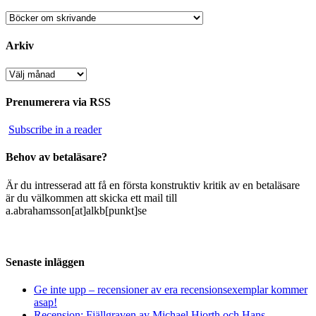
Kategorier
Arkiv
Arkiv
Prenumerera via RSS
Subscribe in a reader
Behov av betaläsare?
Är du intresserad att få en första konstruktiv kritik av en betaläsare
är du välkommen att skicka ett mail till
a.abrahamsson[at]alkb[punkt]se
Senaste inläggen
Ge inte upp – recensioner av era recensionsexemplar kommer
asap!
Recension: Fjällgraven av Michael Hjorth och Hans