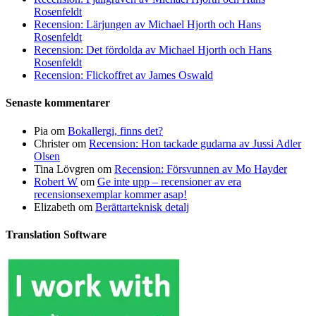
Rosenfeldt
Recension: Lärjungen av Michael Hjorth och Hans
Rosenfeldt
Recension: Det fördolda av Michael Hjorth och Hans
Rosenfeldt
Recension: Flickoffret av James Oswald
Senaste kommentarer
Pia
om
Bokallergi, finns det?
Christer
om
Recension: Hon tackade gudarna av Jussi Adler
Olsen
Tina Lövgren
om
Recension: Försvunnen av Mo Hayder
Robert W
om
Ge inte upp – recensioner av era
recensionsexemplar kommer asap!
Elizabeth
om
Berättarteknisk detalj
Translation Software