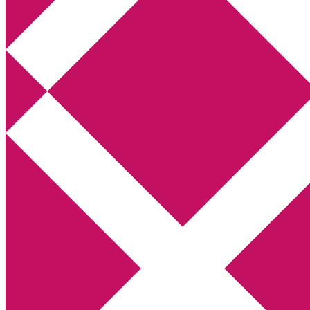
Annikas litteratur- och kulturblogg
Deckare, kriminalromaner, thrillers
Hem
Boktolva
Författarfemman
Kontakt
Om
Webbshop Amazon
Gästinlägg
Bokbloggsjerka
Bloggmaraton
Deckare
Kriminalroman
Utskriftscentralen