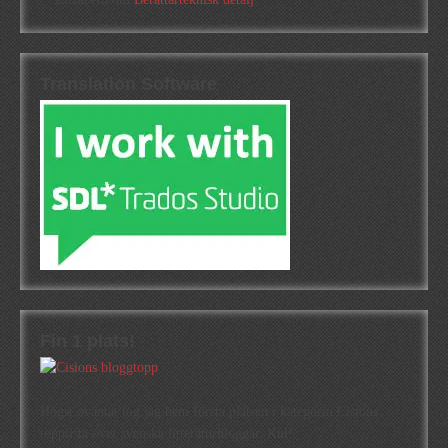
Translation Software
Fin 1 plats!
Högst oväntat tog jag hem första platsen i kategorin Cisions
topplista över svenska litteraturbloggar. Kul!