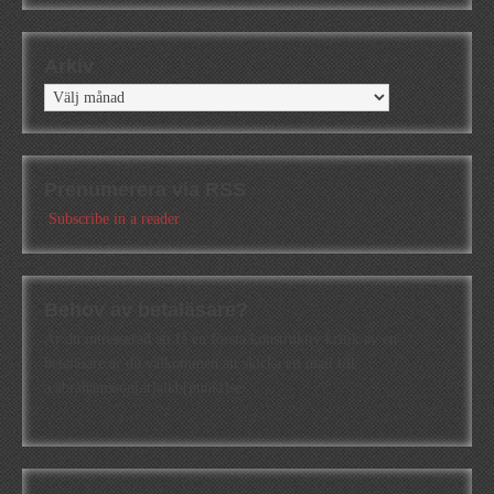
Arkiv
Arkiv
Prenumerera via RSS
Subscribe in a reader
Behov av betaläsare?
Är du intresserad att få en första konstruktiv kritik av en
betaläsare är du välkommen att skicka ett mail till
a.abrahamsson[at]alkb[punkt]se