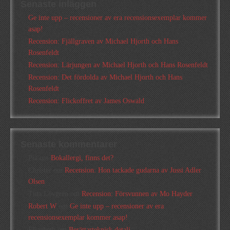
Senaste inläggen
Ge inte upp – recensioner av era recensionsexemplar kommer
asap!
Recension: Fjällgraven av Michael Hjorth och Hans
Rosenfeldt
Recension: Lärjungen av Michael Hjorth och Hans Rosenfeldt
Recension: Det fördolda av Michael Hjorth och Hans
Rosenfeldt
Recension: Flickoffret av James Oswald
Senaste kommentarer
Pia
om
Bokallergi, finns det?
Christer
om
Recension: Hon tackade gudarna av Jussi Adler
Olsen
Tina Lövgren
om
Recension: Försvunnen av Mo Hayder
Robert W
om
Ge inte upp – recensioner av era
recensionsexemplar kommer asap!
Elizabeth
om
Berättarteknisk detalj