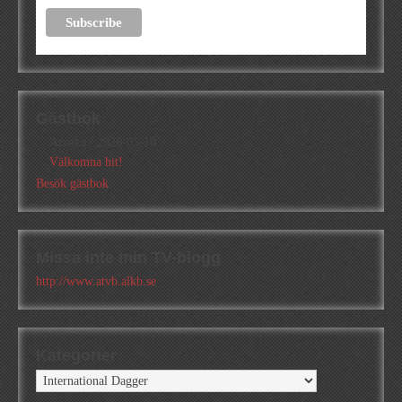
Gästbok
Annika
/
2026-05-10
Välkomna hit!
Besök gästbok
Missa inte min TV-blogg
http://www.atvb.alkb.se
Kategorier
Kategorier