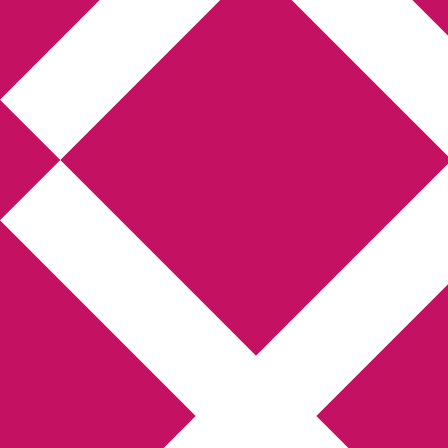
Annikas litteratur-
och kulturblogg
Deckare, kriminalromaner, thrillers
Hem
Boktolva
Författarfemman
Kontakt
Om
Webbshop Amazon
Gästinlägg
Bokbloggsjerka
Bloggmaraton
Deckare
Kriminalroman
Utskriftscentralen
Min tv-blogg