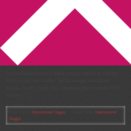
You are here:
Home
/
Archives for International Dagger
International Dagger 2012 –
Shortlist
2012-05-25
by
Annika
2 Comments
Det fullständigt kryllar av priser som ska delas ut till briljanta
författare runt om i världen. Det här inlägget handlar om
deckare, thrillers, spion- eller spänningsromaner som har blivit
översatta […]
Filed Under:
International Dagger
Tagged With:
International
Dagger