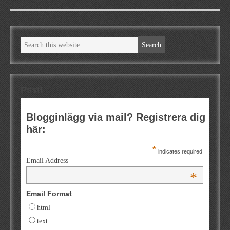
Psst!
Blogginlägg via mail? Registrera dig
här:
*
indicates required
Email Address
*
Email Format
html
text