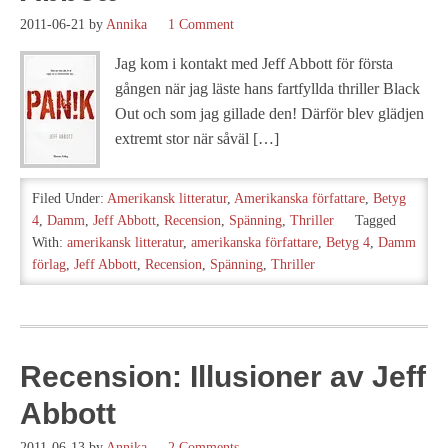
2011-06-21
by
Annika
1 Comment
Jag kom i kontakt med Jeff Abbott för första
gången när jag läste hans fartfyllda thriller Black
Out och som jag gillade den! Därför blev glädjen
extremt stor när såväl […]
Filed Under:
Amerikansk litteratur
,
Amerikanska författare
,
Betyg
4
,
Damm
,
Jeff Abbott
,
Recension
,
Spänning
,
Thriller
Tagged
With:
amerikansk litteratur
,
amerikanska författare
,
Betyg 4
,
Damm
förlag
,
Jeff Abbott
,
Recension
,
Spänning
,
Thriller
Recension: Illusioner av Jeff
Abbott
2011-06-13
by
Annika
2 Comments