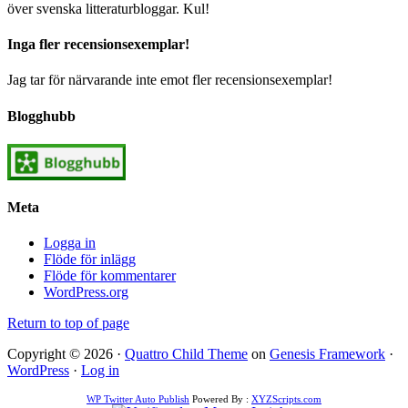
över svenska litteraturbloggar. Kul!
Inga fler recensionsexemplar!
Jag tar för närvarande inte emot fler recensionsexemplar!
Blogghubb
Meta
Logga in
Flöde för inlägg
Flöde för kommentarer
WordPress.org
Return to top of page
Copyright © 2026 ·
Quattro Child Theme
on
Genesis Framework
·
WordPress
·
Log in
WP Twitter Auto Publish
Powered By :
XYZScripts.com