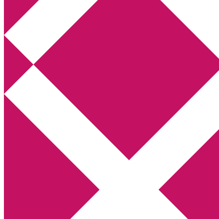
Annikas litteratur- och kulturblogg
Deckare, kriminalromaner, thrillers
Hem
Boktolva
Författarfemman
Kontakt
Om
Webbshop Amazon
Gästinlägg
Bokbloggsjerka
Bloggmaraton
Deckare
Kriminalroman
Utskriftscentralen