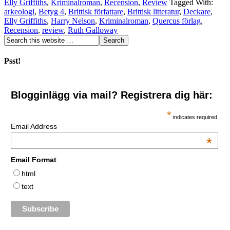
Elly Griffiths
,
Kriminalroman
,
Recension
,
Review
Tagged With:
arkeologi
,
Betyg 4
,
Brittisk författare
,
Brittisk litteratur
,
Deckare
,
Elly Griffiths
,
Harry Nelson
,
Kriminalroman
,
Quercus förlag
,
Recension
,
review
,
Ruth Galloway
Psst!
Blogginlägg via mail? Registrera dig här:
*
indicates required
Email Address
*
Email Format
html
text