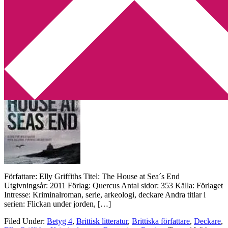
Min tv-blogg
You are here:
Home
/
Archives for Review
Recension: The House at Sea´s End av
Elly Griffiths
2010-11-08
by
Annika
1 Comment
Författare: Elly Griffiths Titel: The House at Sea´s End
Utgivningsår: 2011 Förlag: Quercus Antal sidor: 353 Källa: Förlaget
Intresse: Kriminalroman, serie, arkeologi, deckare Andra titlar i
serien: Flickan under jorden, […]
Filed Under:
Betyg 4
,
Brittisk litteratur
,
Brittiska författare
,
Deckare
,