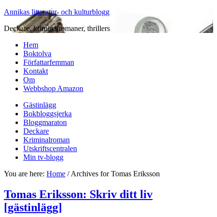
Annikas litteratur- och kulturblogg
Deckare, kriminalromaner, thrillers
Hem
Boktolva
Författarfemman
Kontakt
Om
Webbshop Amazon
Gästinlägg
Bokbloggsjerka
Bloggmaraton
Deckare
Kriminalroman
Utskriftscentralen
Min tv-blogg
You are here:
Home
/
Archives for Tomas Eriksson
Tomas Eriksson: Skriv ditt liv
[gästinlägg]