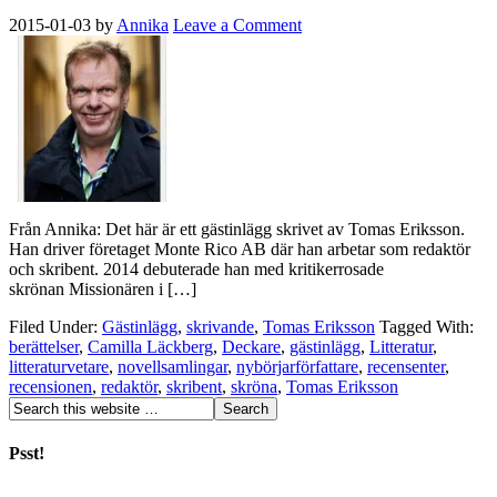
2015-01-03
by
Annika
Leave a Comment
Från Annika: Det här är ett gästinlägg skrivet av Tomas Eriksson.
Han driver företaget Monte Rico AB där han arbetar som redaktör
och skribent. 2014 debuterade han med kritikerrosade
skrönan Missionären i […]
Filed Under:
Gästinlägg
,
skrivande
,
Tomas Eriksson
Tagged With:
berättelser
,
Camilla Läckberg
,
Deckare
,
gästinlägg
,
Litteratur
,
litteraturvetare
,
novellsamlingar
,
nybörjarförfattare
,
recensenter
,
recensionen
,
redaktör
,
skribent
,
skröna
,
Tomas Eriksson
Psst!