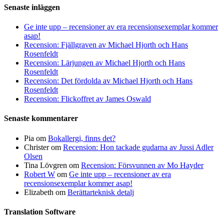
Senaste inläggen
Ge inte upp – recensioner av era recensionsexemplar kommer
asap!
Recension: Fjällgraven av Michael Hjorth och Hans
Rosenfeldt
Recension: Lärjungen av Michael Hjorth och Hans
Rosenfeldt
Recension: Det fördolda av Michael Hjorth och Hans
Rosenfeldt
Recension: Flickoffret av James Oswald
Senaste kommentarer
Pia
om
Bokallergi, finns det?
Christer
om
Recension: Hon tackade gudarna av Jussi Adler
Olsen
Tina Lövgren
om
Recension: Försvunnen av Mo Hayder
Robert W
om
Ge inte upp – recensioner av era
recensionsexemplar kommer asap!
Elizabeth
om
Berättarteknisk detalj
Translation Software