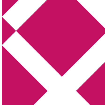
Annikas litteratur- och kulturblogg
Deckare, kriminalromaner, thrillers
Hem
Boktolva
Författarfemman
Kontakt
Om
Webbshop Amazon
Gästinlägg
Bokbloggsjerka
Bloggmaraton
Deckare
Kriminalroman
Utskriftscentralen