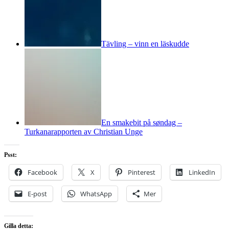
Tävling – vinn en läskudde
En smakebit på søndag –
Turkanarapporten av Christian Unge
Psst:
Facebook
X
Pinterest
LinkedIn
E-post
WhatsApp
Mer
Gilla detta: