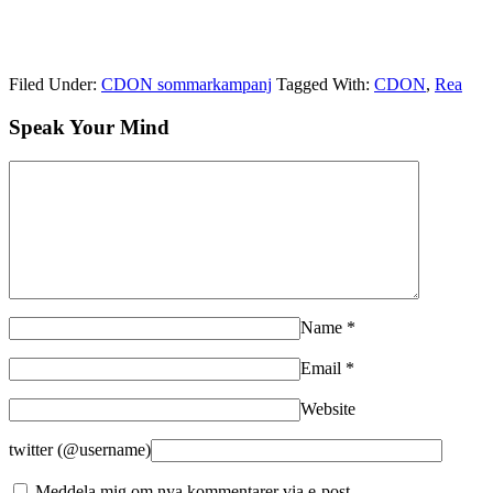
Filed Under:
CDON sommarkampanj
Tagged With:
CDON
,
Rea
Speak Your Mind
Name
*
Email
*
Website
twitter (@username)
Meddela mig om nya kommentarer via e-post.