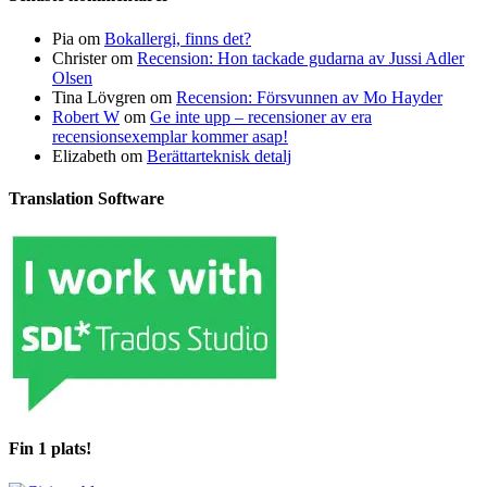
Pia
om
Bokallergi, finns det?
Christer
om
Recension: Hon tackade gudarna av Jussi Adler
Olsen
Tina Lövgren
om
Recension: Försvunnen av Mo Hayder
Robert W
om
Ge inte upp – recensioner av era
recensionsexemplar kommer asap!
Elizabeth
om
Berättarteknisk detalj
Translation Software
Fin 1 plats!