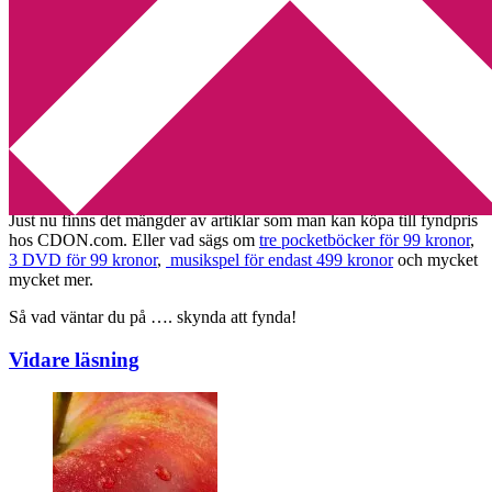
Min tv-blogg
You are here:
Home
/
CDON sommarkampanj
/
CDON.com
sommarrear
CDON.com sommarrear
2010-06-21
by
Annika
Leave a Comment
Just nu finns det mängder av artiklar som man kan köpa till fyndpris
hos CDON.com. Eller vad sägs om
tre pocketböcker för 99 kronor
,
3 DVD för 99 kronor
,
musikspel för endast 499 kronor
och mycket
mycket mer.
Så vad väntar du på …. skynda att fynda!
Vidare läsning