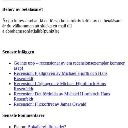
Behov av betaläsare?
Är du intresserad att få en första konstruktiv kritik av en betaläsare
är du välkommen att skicka ett mail till
a.abrahamsson[at]alkb[punkt]se
Senaste inläggen
Ge inte upp – recensioner av era recensionsexemplar kommer
asap!
Recension: Fjällgraven av Michael Hjorth och Hans
Rosenfeldt
Recension: Lärjungen av Michael Hjorth och Hans
Rosenfeldt
Recension: Det fördolda av Michael Hjorth och Hans
Rosenfeldt
Recension: Flickoffret av James Oswald
Senaste kommentarer
Pia
om
Bokallergi, finns det?