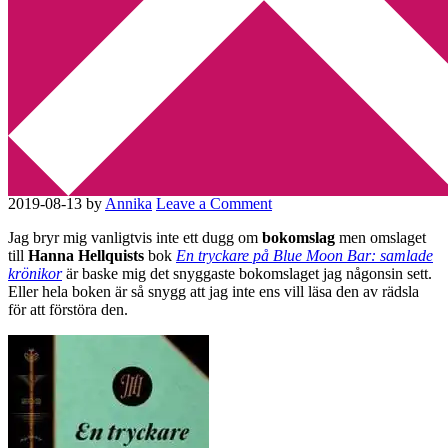
Min tv-blogg
You are here:
Home
/
Bokomslag
/
Det snyggaste bokomslaget jag
sett!
Det snyggaste bokomslaget jag
sett!
2019-08-13
by
Annika
Leave a Comment
Jag bryr mig vanligtvis inte ett dugg om
bokomslag
men omslaget
till
Hanna Hellquists
bok
En tryckare på Blue Moon Bar: samlade
krönikor
är baske mig det snyggaste bokomslaget jag någonsin sett.
Eller hela boken är så snygg att jag inte ens vill läsa den av rädsla
för att förstöra den.