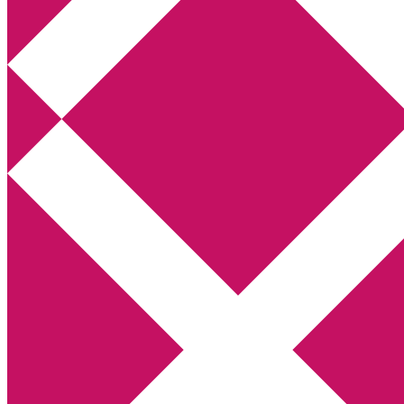
Annikas litteratur- och kulturblogg
Deckare, kriminalromaner, thrillers
Hem
Boktolva
Författarfemman
Kontakt
Om
Webbshop Amazon
Gästinlägg
Bokbloggsjerka
Bloggmaraton
Deckare
Kriminalroman
Utskriftscentralen