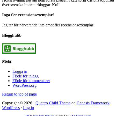
Högst oväntat tog jag hem första platsen i kategorin Cisions topplista
över svenska litteraturbloggar. Kul!
Inga fler recensionsexemplar!
Jag tar för närvarande inte emot fler recensionsexemplar!
Blogghubb
Meta
Logga in
Flöde för inlägg
Flöde för kommentarer
WordPress.org
Return to top of page
Copyright © 2026 ·
Quattro Child Theme
on
Genesis Framework
·
WordPress
·
Log in
WP Twitter Auto Publish
Powered By :
XYZScripts.com