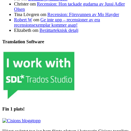
Christer
om
Recension: Hon tackade gudarna av Jussi Adler
Olsen
Tina Lövgren
om
Recension: Försvunnen av Mo Hayder
Robert W
om
Ge inte upp – recensioner av era
recensionsexemplar kommer asap!
Elizabeth
om
Berättarteknisk detalj
Translation Software
Fin 1 plats!