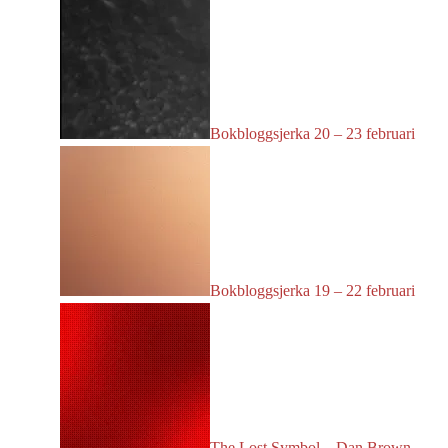
Bokbloggsjerka 20 – 23 februari
Bokbloggsjerka 19 – 22 februari
The Lost Symbol – Dan Brown