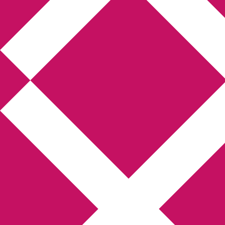
Annikas litteratur-
och kulturblogg
Deckare, kriminalromaner, thrillers
Hem
Boktolva
Författarfemman
Kontakt
Om
Webbshop Amazon
Gästinlägg
Bokbloggsjerka
Bloggmaraton
Deckare
Kriminalroman
Utskriftscentralen
Min tv-blogg