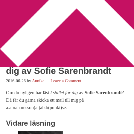
You are here:
Home
/
Okategoriserade
/
Efterlysning efter dig
som nyligen har läst I stället för dig av Sofie Sarenbrandt
Efterlysning efter dig som
nyligen har läst I stället för
dig av Sofie Sarenbrandt
2016-06-26
by
Annika
Leave a Comment
Om du nyligen har läst
I stället för dig
av
Sofie Sarenbrandt
?
Då får du gärna skicka ett mail till mig på
a.abrahamsson(at)alkb(punkt)se.
Vidare läsning