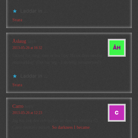
Laddar in …
Svara
Åslaug
says
2013-05-26 at 16:32
Ukjent for meg, men et bra tips! Ha en flott søndag
ettermiddag! (Det har jeg – i nydelig sommervær!)
Laddar in …
Svara
Carro
says
2013-05-26 at 12:23
Jag har läst den och tyckte att den var jättebra 🙂
Carro recently posted..
So darkness I became.