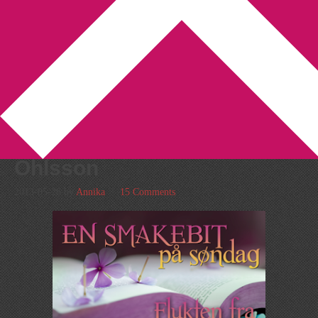
You are here:
Home
/
En smakebit på söndag
/
En smakebit på
søndag – Davidsstjärnor av Kristina Ohlsson
En smakebit på søndag –
Davidsstjärnor av Kristina
Ohlsson
2013-05-26
by
Annika
15 Comments