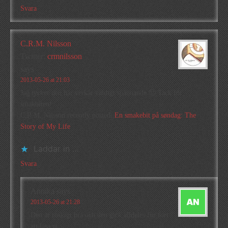
Svara
C.R.M. Nilsson
Twitter:
crmnilsson
says
2013-05-26 at 21:03
Jag tycker den här verkar väldigt spännande 🙂 Tack för
smakbiten!
C.R.M. Nilsson recently posted..
En smakebit på søndag: The
Story of My Life
Laddar in …
Svara
Annika
says
2013-05-26 at 21:28
Den är ruskigt bra och den gick alldeles för fort
att läsa ut.