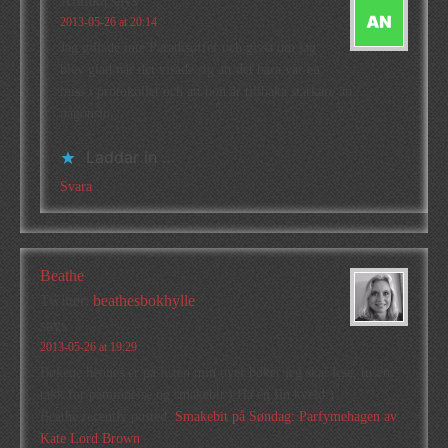
Annika
says
2013-05-26 at 20:14
Jag gillade inte Paradisoffer och gissa om jag
blev glad när det visade sig att det bara var en
miss i protokollet och att hon är tillbaka starkare än
någonsin.
Laddar in …
Svara
Beathe
Twitter:
beathesbokhylle
says
2013-05-26 at 19:29
Bøkene hennes er på listen min over bøker jeg skal lese, tusen
takk for påminnelse og smakebit:) Ha en fin kveld:)
Beathe recently posted..
Smakebit på Søndag: Parfymehagen av
Kate Lord Brown