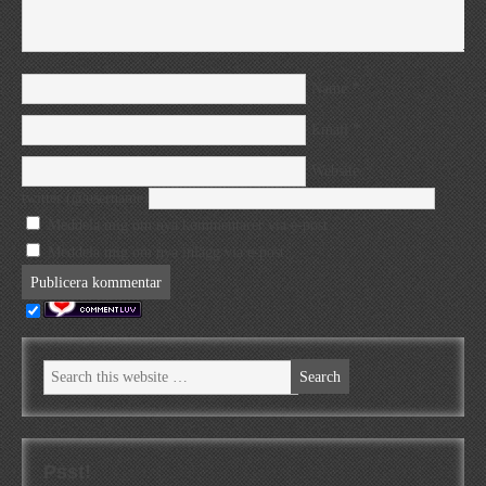
*
Name
*
Email
Website
twitter (@username)
Meddela mig om nya kommentarer via e-post.
Meddela mig om nya inlägg via e-post.
Psst!