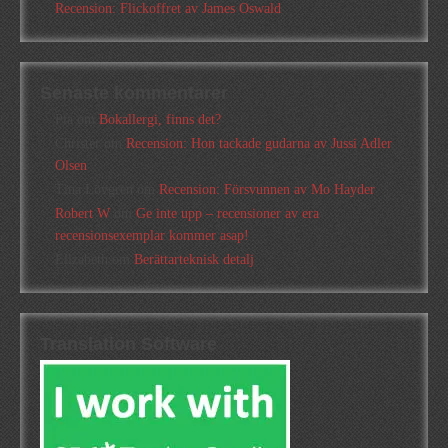
Recension: Flickoffret av James Oswald
Senaste kommentarer
Pia
om
Bokallergi, finns det?
Christer
om
Recension: Hon tackade gudarna av Jussi Adler
Olsen
Tina Lövgren
om
Recension: Försvunnen av Mo Hayder
Robert W
om
Ge inte upp – recensioner av era
recensionsexemplar kommer asap!
Elizabeth
om
Berättarteknisk detalj
Translation Software