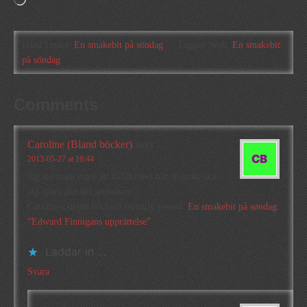
Laddar
in
…
Filed Under:
En smakebit på söndag
Tagged With:
En smakebit
på söndag
Comments
Caroline (Bland böcker)
says
2013-05-27 at 16:44
Jag ser fram emot att få läsa den här. Kanske ska
jag spara den till semestern…
Caroline (Bland böcker) recently posted..
En smakebit på søndag:
”Edward Finnigans upprättelse”
Laddar in …
Svara