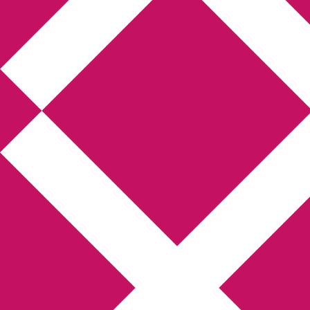
Annikas litteratur-
och kulturblogg
Deckare, kriminalromaner, thrillers
Hem
Boktolva
Författarfemman
Kontakt
Om
Webbshop Amazon
Gästinlägg
Bokbloggsjerka
Bloggmaraton
Deckare
Kriminalroman
Utskriftscentralen
Min tv-blogg