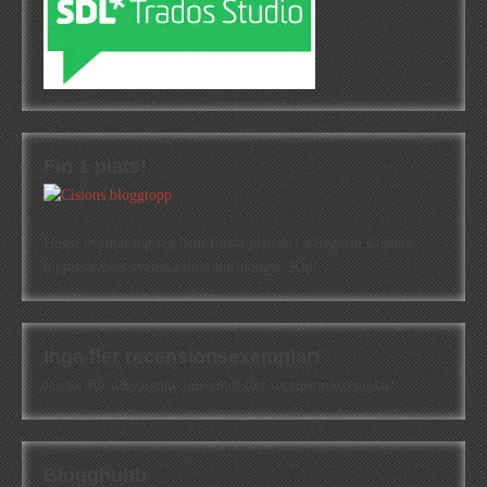
Fin 1 plats!
Högst oväntat tog jag hem första platsen i kategorin Cisions
topplista över svenska litteraturbloggar. Kul!
Inga fler recensionsexemplar!
Jag tar för närvarande inte emot fler recensionsexemplar!
Blogghubb