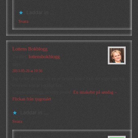
Laddar in …
Svara
Lottens Bokblogg
Twitter:
lottensbokblogg
says
2013-05-26 at 19:56
Jag tyckte den här var en av hennes bästa! Och det säger inte lite
eftersom hon är verkligt bra.
Lottens Bokblogg recently posted..
En smakebit på søndag –
Flickan från tjugotalet
Laddar in …
Svara