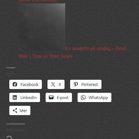
En smakebit på söndag – Dead
Man´s Time av Peter James
Psst:
Facebook
X
Pinterest
LinkedIn
E-post
WhatsApp
Mer
Gilla detta: