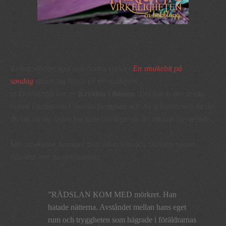
Redan söndag igen och denna vecka i
En smakebit på
søndag
tänkte jag bjuda på ett smakprov
ur
Davidsstjärnor
av
Kristina Ohlsson
. Det här är den femte
boken i serien om Fredrika Bergman och Alex Recht, och då det
nu var ett tag sedan jag läste om dem var det ett kärt återseende.
Mitt smakprov kommer från sidan fem och Ohlsson sparar
minsann inte på spänningen:
”RÄDSLAN KOM MED mörkret. Han
hatade nätterna. Avståndet mellan hans eget
rum och tryggheten som hägrade i föräldrarnas