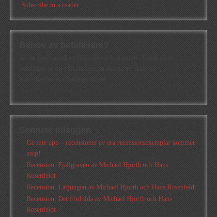
Subscribe in a reader
Behov av betaläsare?
Är du intresserad att få en första konstruktiv kritik av en
betaläsare är du välkommen att skicka ett mail till
a.abrahamsson[at]alkb[punkt]se
Senaste inläggen
Ge inte upp – recensioner av era recensionsexemplar kommer
asap!
Recension: Fjällgraven av Michael Hjorth och Hans
Rosenfeldt
Recension: Lärjungen av Michael Hjorth och Hans Rosenfeldt
Recension: Det fördolda av Michael Hjorth och Hans
Rosenfeldt