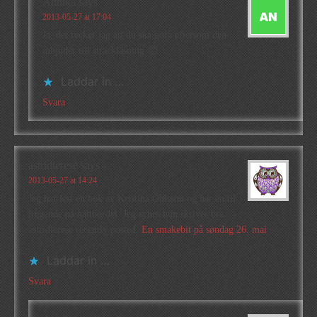
Annika
says
2013-05-27 at 17:04
Ja, det tycker jag att du ska göra eftersom den
inbjuder till sträckläsning 🙂
Laddar in …
Svara
astridterese
says
2013-05-27 at 14:24
Jeg har lest en bok av Kristina Ohlsson og har en til
liggende på nattbordet. Jeg synes hun skriver bra.
astridterese recently posted..
En smakebit på søndag 26. mai
Laddar in …
Svara