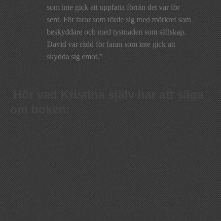
som inte gick att uppfatta förrän det var för
sent. För faror som rörde sig med mörkret som
beskyddare och med tystnaden som sällskap.
David var rädd för faran som inte gick att
skydda sig emot.”
Hör vad Kristina själv har att säga
om boken: