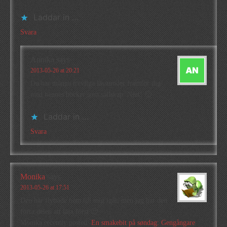
Laddar in …
Svara
Annika
says
2013-05-26 at 20:21
Du har många trevliga lässtunder framför dig
med hennes böcker som sällskap. Njut! 🙂
Laddar in …
Svara
Monika
says
2013-05-26 at 17:51
Den här flyttade hem till mig igår, men jag har den
förra delen att läsa först 🙂
Monika recently posted..
En smakebit på søndag: Gengångare