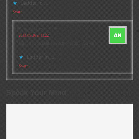
Laddar in …
Svara
Annika
says
2013-05-26 at 13:22
Jag läste precis ut den och oj så bra den var!
Laddar in …
Svara
Speak Your Mind