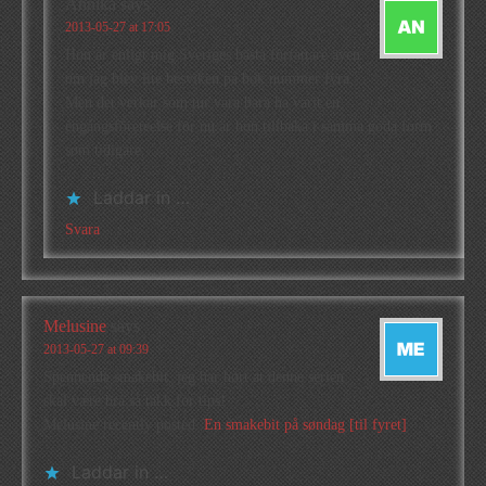
Annika
says
2013-05-27 at 17:05
Hon är enligt mig Sveriges bästa författare även
om jag blev lite besviken på bok nummer fyra.
Men det verkar som tur vara bara ha varit en
engångsföreteelse för nu är hon tillbaka i samma goda form
som tidigare.
Laddar in …
Svara
Melusine
says
2013-05-27 at 09:39
Spennende smakebit, jeg har hørt at denne serien
skal være bra så takk for tips!
Melusine recently posted..
En smakebit på søndag [til fyret]
Laddar in …