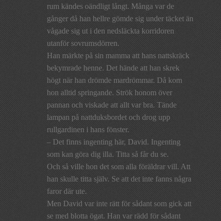
rum kändes oändligt långt. Många var de
gånger då han hellre gömde sig under täcket än
vågade sig ut i den nedsläckta korridoren
utanför sovrumsdörren.
Han märkte på sin mamma att hans nattskräck
bekymrade henne. Det hände att han skrek
högt när han drömde mardrömmar. Då kom
hon alltid springande. Strök honom över
pannan och viskade att allt var bra. Tände
lampan på nattduksbordet och drog upp
rullgardinen i hans fönster.
– Det finns ingenting här, David. Ingenting
som kan göra dig illa. Titta så får du se.
Och så ville hon det som alla föräldrar vill. Att
han skulle titta själv. Se att det inte fanns några
faror där ute.
Men David var inte rätt för sådant som gick att
se med blotta ögat. Han var rädd för sådant