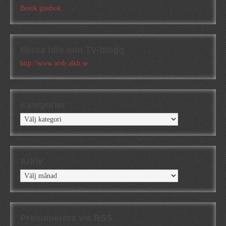
Besök gästbok
Missa inte min TV-blogg
http://www.atvb.alkb.se
Kategorier
Kategorier
Arkiv
Arkiv
Prenumerera via RSS