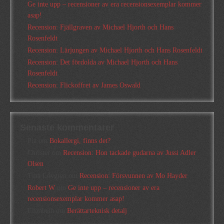
Ge inte upp – recensioner av era recensionsexemplar kommer
asap!
Recension: Fjällgraven av Michael Hjorth och Hans
Rosenfeldt
Recension: Lärjungen av Michael Hjorth och Hans Rosenfeldt
Recension: Det fördolda av Michael Hjorth och Hans
Rosenfeldt
Recension: Flickoffret av James Oswald
Senaste kommentarer
Pia
om
Bokallergi, finns det?
Christer
om
Recension: Hon tackade gudarna av Jussi Adler
Olsen
Tina Lövgren
om
Recension: Försvunnen av Mo Hayder
Robert W
om
Ge inte upp – recensioner av era
recensionsexemplar kommer asap!
Elizabeth
om
Berättarteknisk detalj