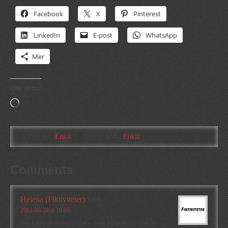
Facebook
X
Pinterest
LinkedIn
E-post
WhatsApp
Mer
Gilla detta:
Laddar
in
…
Filed Under:
Enkät
Tagged With:
Enkät
Comments
Helena (Fiktiviteter)
says
2012-08-26 at 19:05
Jag kämpar också vidare med boktolvan (det är