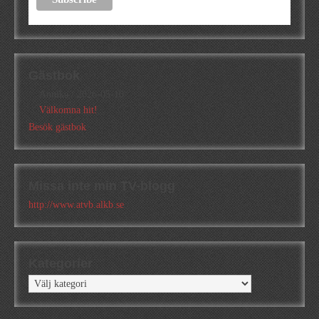
Gästbok
Annika
/
2026-05-10
Välkomna hit!
Besök gästbok
Missa inte min TV-blogg
http://www.atvb.alkb.se
Kategorier
Kategorier