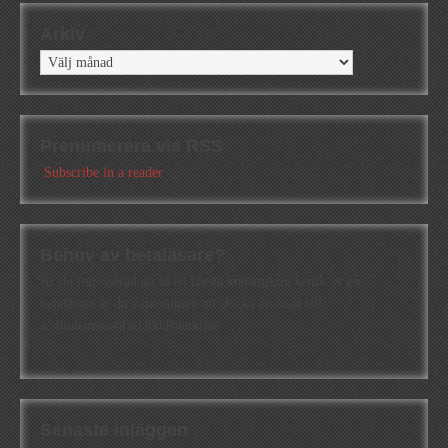
Arkiv
Arkiv
Prenumerera via RSS
Subscribe in a reader
Behov av betaläsare?
Är du intresserad att få en första konstruktiv kritik av en
betaläsare är du välkommen att skicka ett mail till
a.abrahamsson[at]alkb[punkt]se
Senaste inläggen