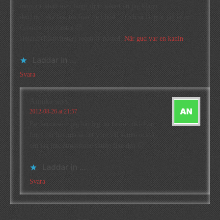
inom räckhåll men långt ifrån säkert att jag klarar
den) och ska läsa tre från tre i höst… Och så längtar jag efter
Cronins nya förstås 🙂
Helena (Fiktiviteter) recently posted..
När gud var en kanin
Laddar in …
Svara
Annika
says
2012-08-26 at 21:57
Böckerna som jag har lagt in i min boktolva
finns här hemma så det vore väl katten också
om jag inte åtminstone skulle fixa den 🙂
Laddar in …
Svara