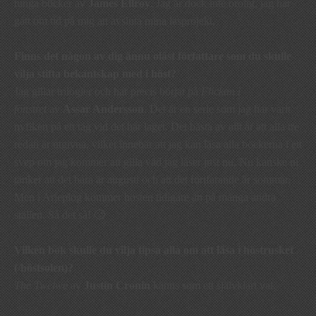
tunga böcker av
James Ellroy
. Jag är dock inte orolig, jag har
gått om tid på mig att avsluta mina läsprojekt.
Finns det någon av dig ännu oläst författare som du skulle
vilja stifta bekantskap med i höst?
Jag gillar trilogier och har precis börjat på
Flickan i
fönstret
av
Assar Andersson
. Det är en serie som jag har varit
nyfiken på ett tag vid det här laget. Det bästa av allt är att alla tre
redan är utgivna, vilket innebär att jag kan läsa alla böckerna i ett
svep om jag kommer att gilla vad jag läser just nu. Nu kanske ni
tänker att det bara är augusti och att det fortfarande är sommar.
Men i Arjeplog kommer hösten tidigare än på många andra
ställen. Så det så! 🙂
Vilken bok skulle du vilja tipsa alla om att läsa i höstrusket
(/höstsolen)?
The Twelwe
av
Justin Cronin
känns som ett självklart val.