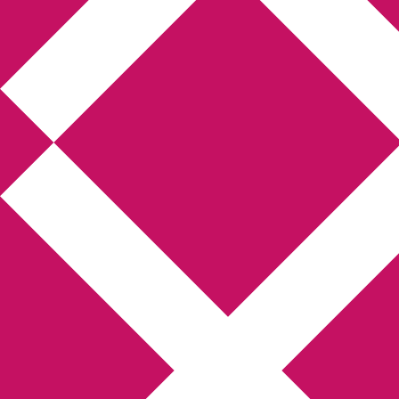
Annikas litteratur-
och kulturblogg
Deckare, kriminalromaner, thrillers
Hem
Boktolva
Författarfemman
Kontakt
Om
Webbshop Amazon
Gästinlägg
Bokbloggsjerka
Bloggmaraton
Deckare
Kriminalroman
Utskriftscentralen
Min tv-blogg