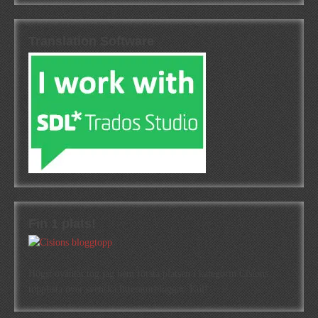
Translation Software
Fin 1 plats!
Högst oväntat tog jag hem första platsen i kategorin Cisions
topplista över svenska litteraturbloggar. Kul!