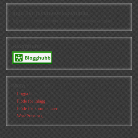
Inga fler recensionsexemplar!
Jag tar för närvarande inte emot fler recensionsexemplar!
Blogghubb
Meta
Logga in
Flöde för inlägg
Flöde för kommentarer
WordPress.org