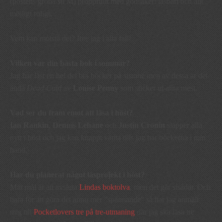
(postens gröna stl M) proppfullt med godsaker: läsbart och allt
möjligt roligt.
Vem kan motstå det? Inte jag i alla fall!
Vilken var din bästa bok i
sommar?
Jag har läst en hel del bra böcker på sistone men av dessa är det
ändå
Dead Cold
av
Louise Penny
som sticker ut allra mest.
Vad ser du fram emot att läsa i höst?
Ian Rankin
,
Dennis Lehane
och
Justin Cronin
släpper alla
nytt i höst och jag kan knappt vänta tills jag har böckerna i min
hand.
Har du planerat något läsprojekt i höst?
Mitt mål är att avsluta
Lindas boktolva
, men det går sisådär. Och
bara för att göra det ännu mer ”spännande” så har jag anmält
mig till
Pocketlovers tre på tre-utmaning
där jag ska läsa tre