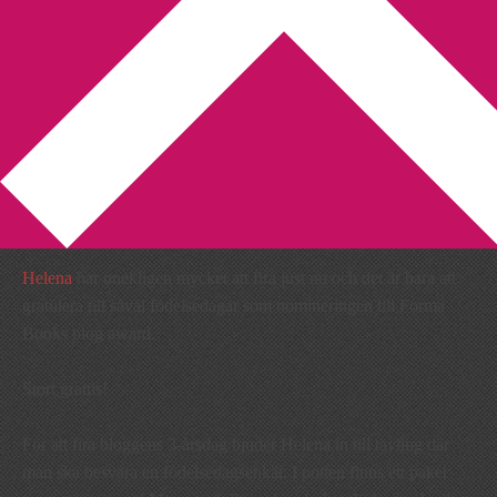
You are here:
Home
/
Enkät
/
Fiktiva födelsedagsfirarenkäten
Fiktiva
födelsedagsfirarenkäten
2012-08-26
by
Annika
2 Comments
Helena
har onekligen mycket att fira just nu och det är bara att
gratulera till såväl födelsedagar som nomineringen till Forma
Books blog award.
Stort grattis!
För att fira bloggens 3-årsdag bjuder Helena in till tävling där
man ska besvara en födelsedagsenkät. I potten finns ett paket