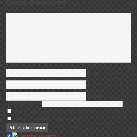
Speak Your Mind
*
Name
*
Email
Website
twitter (@username)
Meddela mig om nya kommentarer via e-post.
Meddela mig om nya inlägg via e-post.