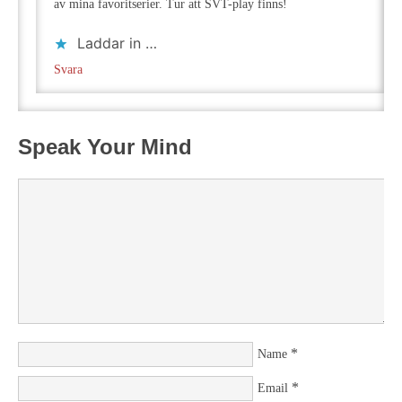
av mina favoritserier. Tur att SVT-play finns!
Laddar in …
Svara
Speak Your Mind
*
Name
*
Email