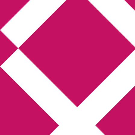
Annikas litteratur-
och kulturblogg
Deckare, kriminalromaner, thrillers
Hem
Boktolva
Författarfemman
Kontakt
Om
Webbshop Amazon
Gästinlägg
Bokbloggsjerka
Bloggmaraton
Deckare
Kriminalroman
Utskriftscentralen
Min tv-blogg