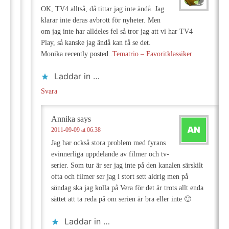
OK, TV4 alltså, då tittar jag inte ändå. Jag
klarar inte deras avbrott för nyheter. Men
om jag inte har alldeles fel så tror jag att vi har TV4
Play, så kanske jag ändå kan få se det.
Monika recently posted..
Tematrio – Favoritklassiker
Laddar in …
Svara
Annika
says
2011-09-09 at 06:38
Jag har också stora problem med fyrans
evinnerliga uppdelande av filmer och tv-
serier. Som tur är ser jag inte på den kanalen särskilt
ofta och filmer ser jag i stort sett aldrig men på
söndag ska jag kolla på Vera för det är trots allt enda
sättet att ta reda på om serien är bra eller inte 🙂
Laddar in …