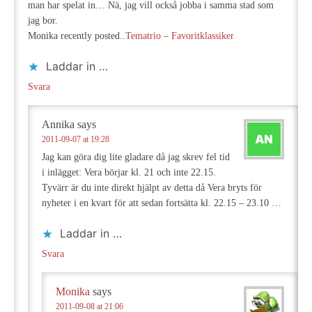
man har spelat in… Nä, jag vill också jobba i samma stad som
jag bor.
Monika recently posted..
Tematrio – Favoritklassiker
Laddar in …
Svara
Annika
says
2011-09-07 at 19:28
Jag kan göra dig lite gladare då jag skrev fel tid
i inlägget: Vera börjar kl. 21 och inte 22.15.
Tyvärr är du inte direkt hjälpt av detta då Vera bryts för
nyheter i en kvart för att sedan fortsätta kl. 22.15 – 23.10 …
Laddar in …
Svara
Monika
says
2011-09-08 at 21:06