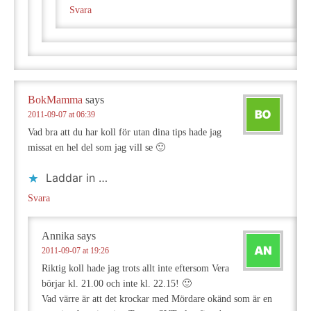
Svara
BokMamma
says
2011-09-07 at 06:39
Vad bra att du har koll för utan dina tips hade jag
missat en hel del som jag vill se 🙂
Laddar in …
Svara
Annika
says
2011-09-07 at 19:26
Riktig koll hade jag trots allt inte eftersom Vera
börjar kl. 21.00 och inte kl. 22.15! 🙂
Vad värre är att det krockar med Mördare okänd som är en