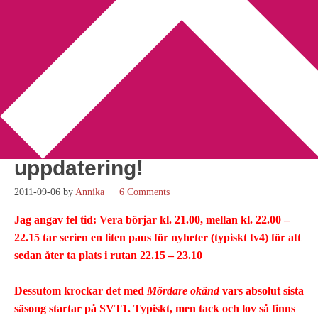
You are here:
Home
/
Ann Cleeves
/
Filmatisering av Ann Cleeves
böcker nu på tv – uppdatering!
Filmatisering av Ann
Cleeves böcker nu på tv –
uppdatering!
2011-09-06
by
Annika
6 Comments
Jag angav fel tid: Vera börjar kl. 21.00, mellan kl. 22.00 –
22.15 tar serien en liten paus för nyheter (typiskt tv4) för att
sedan åter ta plats i rutan 22.15 – 23.10
Dessutom krockar det med
Mördare okänd
vars absolut sista
säsong startar på SVT1. Typiskt, men tack och lov så finns