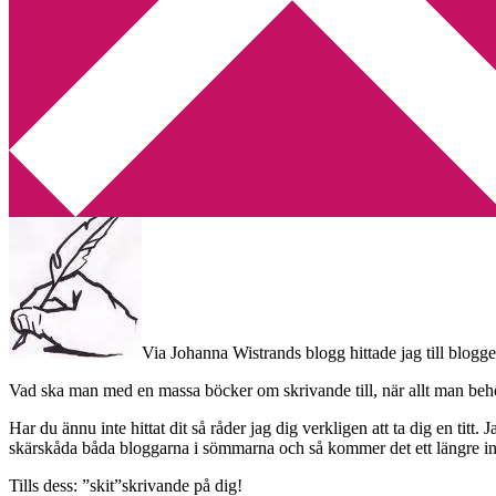
Min tv-blogg
You are here:
Home
/
skrivande
/
Författartips!
Författartips!
2010-04-24
by
Annika
Leave a Comment
Via Johanna Wistrands blogg hittade jag till blogg
Vad ska man med en massa böcker om skrivande till, när allt man behö
Har du ännu inte hittat dit så råder jag dig verkligen att ta dig en tit
skärskåda båda bloggarna i sömmarna och så kommer det ett längre in
Tills dess: ”skit”skrivande på dig!