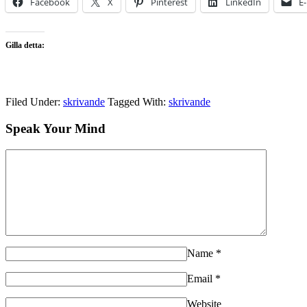
Facebook
X
Pinterest
LinkedIn
E
Gilla detta:
Filed Under:
skrivande
Tagged With:
skrivande
Speak Your Mind
Name
*
Email
*
Website