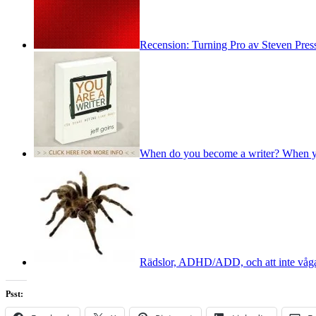
Recension: Turning Pro av Steven Press
When do you become a writer? When y
Rädslor, ADHD/ADD, och att inte våga 
Psst: