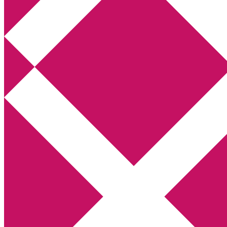
Annikas litteratur- och kulturblogg
Deckare, kriminalromaner, thrillers
Hem
Boktolva
Författarfemman
Kontakt
Om
Webbshop Amazon
Gästinlägg
Bokbloggsjerka
Bloggmaraton
Deckare
Kriminalroman
Utskriftscentralen