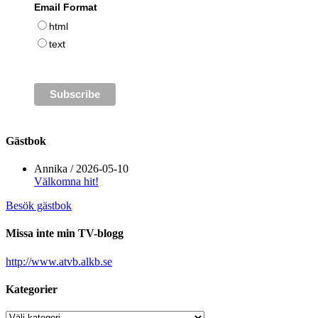
Email Format
html
text
Gästbok
Annika
/
2026-05-10
Välkomna hit!
Besök gästbok
Missa inte min TV-blogg
http://www.atvb.alkb.se
Kategorier
Kategorier