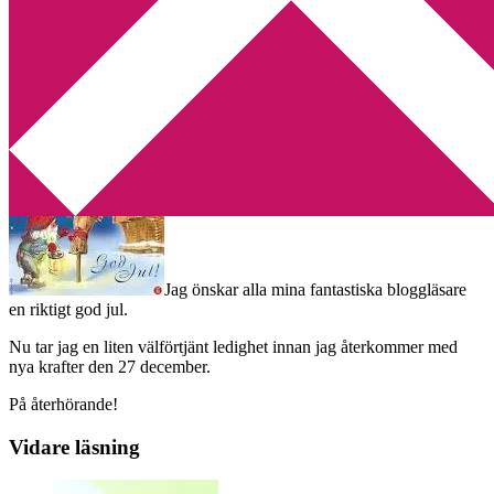
Min tv-blogg
You are here:
Home
/
God jul
/
God jul!
God jul!
2011-12-24
by
Annika
Leave a Comment
Jag önskar alla mina fantastiska bloggläsare
en riktigt god jul.
Nu tar jag en liten välförtjänt ledighet innan jag återkommer med
nya krafter den 27 december.
På återhörande!
Vidare läsning