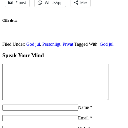
E-post
WhatsApp
Mer
Gilla detta:
Filed Under:
God jul
,
Personligt
,
Privat
Tagged With:
God jul
Speak Your Mind
Name
*
Email
*