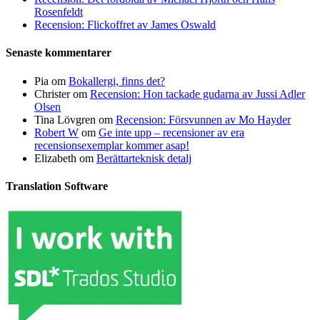
Rosenfeldt
Recension: Flickoffret av James Oswald
Senaste kommentarer
Pia
om
Bokallergi, finns det?
Christer
om
Recension: Hon tackade gudarna av Jussi Adler
Olsen
Tina Lövgren
om
Recension: Försvunnen av Mo Hayder
Robert W
om
Ge inte upp – recensioner av era
recensionsexemplar kommer asap!
Elizabeth
om
Berättarteknisk detalj
Translation Software