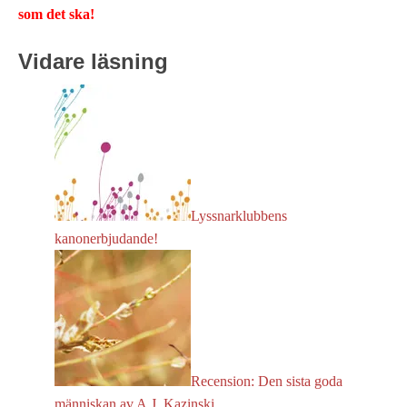
som det ska!
Vidare läsning
Lyssnarklubbens
kanonerbjudande!
Recension: Den sista goda
människan av A.J. Kazinski