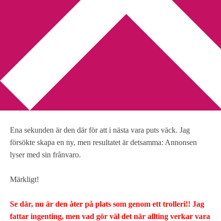
You are here:
Home
/
Annons
/
Google Adsense – Update!
Google Adsense – Update!
2010-08-22
by
Annika
Leave a Comment
Var i all världen har min Google annons tagit vägen?
Ena sekunden är den där för att i nästa vara puts väck. Jag
försökte skapa en ny, men resultatet är detsamma: Annonsen
lyser med sin frånvaro.
Märkligt!
Se där, nu är den åter på plats som genom ett trolleri!! Jag
fattar ingenting, men vad gör väl det när allting verkar vara