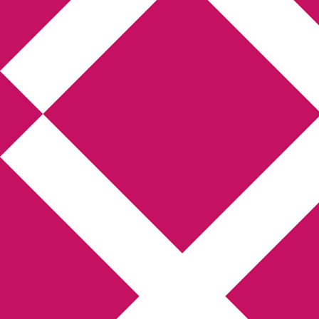
Annikas litteratur-
och kulturblogg
Deckare, kriminalromaner, thrillers
Hem
Boktolva
Författarfemman
Kontakt
Om
Webbshop Amazon
Gästinlägg
Bokbloggsjerka
Bloggmaraton
Deckare
Kriminalroman
Utskriftscentralen
Min tv-blogg