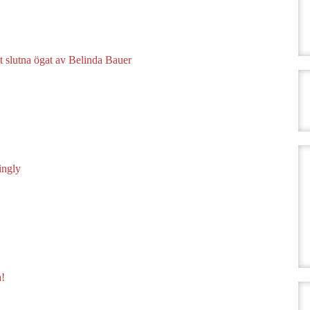
 slutna ögat av Belinda Bauer
ingly
a!