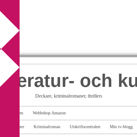
itteratur- och k
Deckare, kriminalromaner, thrillers
takt
Om
Webbshop Amazon
n
Deckare
Kriminalroman
Utskriftscentralen
Min tv-blogg