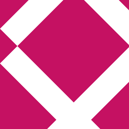
Annikas l
Hem
Boktolva
Författarfemman
Kon
Gästinlägg
Bokbloggsjerka
Bloggmarato