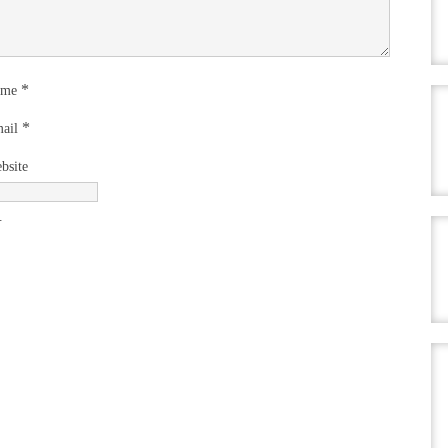
*
ame
*
ail
bsite
.