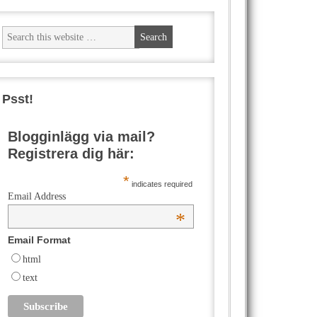
Psst!
Blogginlägg via mail?
Registrera dig här:
*
indicates required
Email Address
*
Email Format
html
text