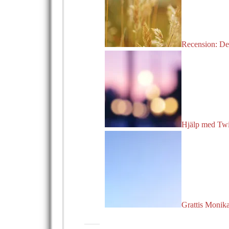
Recension: Det
Hjälp med Tw
Grattis Monik