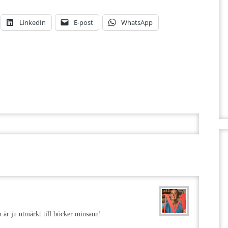
LinkedIn
E-post
WhatsApp
 är ju utmärkt till böcker minsann!