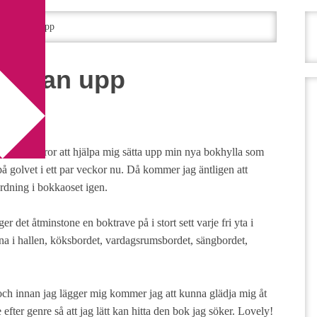
ringhyllan upp
ghyllan upp
er min bror att hjälpa mig sätta upp min nya bokhylla som
på golvet i ett par veckor nu. Då kommer jag äntligen att
ordning i bokkaoset igen.
er det åtminstone en boktrave på i stort sett varje fri yta i
na i hallen, köksbordet, vardagsrumsbordet, sängbordet,
 och innan jag lägger mig kommer jag att kunna glädja mig åt
efter genre så att jag lätt kan hitta den bok jag söker. Lovely!