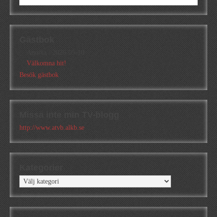
Gästbok
Annika
/
2026-05-10
Välkomna hit!
Besök gästbok
Missa inte min TV-blogg
http://www.atvb.alkb.se
Kategorier
Kategorier