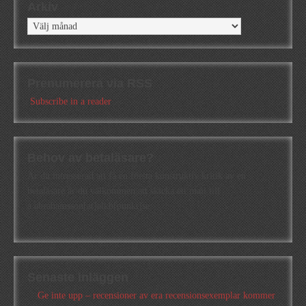
Arkiv
Arkiv
Prenumerera via RSS
Subscribe in a reader
Behov av betaläsare?
Är du intresserad att få en första konstruktiv kritik av en
betaläsare är du välkommen att skicka ett mail till
a.abrahamsson[at]alkb[punkt]se
Senaste inläggen
Ge inte upp – recensioner av era recensionsexemplar kommer