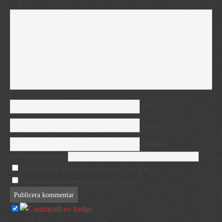
*
Name
*
Email
Website
twitter (@username)
Meddela mig om nya kommentarer via e-post.
Meddela mig om nya inlägg via e-post.