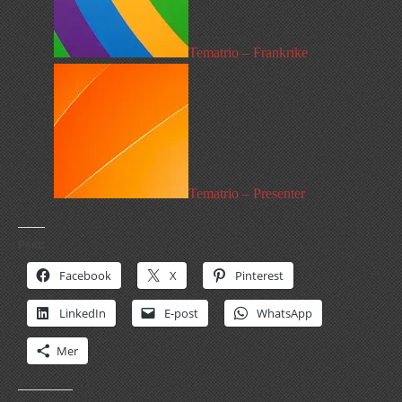
Tematrio – Frankrike
Tematrio – Presenter
Psst:
Facebook
X
Pinterest
LinkedIn
E-post
WhatsApp
Mer