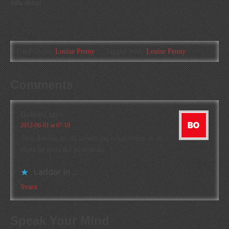
Gilla detta:
Filed Under:
Louise Penny
Tagged With:
Louise Penny
Comments
Bokbild
says
2012-06-01 at 07:19
Tack Annika, ja, då kanske jag också klarar av att
vänta på nästa del på svenska…
Laddar in …
Svara
Speak Your Mind