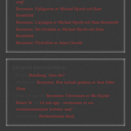
asap!
Recension: Fjällgraven av Michael Hjorth och Hans
Rosenfeldt
Recension: Lärjungen av Michael Hjorth och Hans Rosenfeldt
Recension: Det fördolda av Michael Hjorth och Hans
Rosenfeldt
Recension: Flickoffret av James Oswald
Senaste kommentarer
Pia
om
Bokallergi, finns det?
Christer
om
Recension: Hon tackade gudarna av Jussi Adler
Olsen
Tina Lövgren
om
Recension: Försvunnen av Mo Hayder
Robert W
om
Ge inte upp – recensioner av era
recensionsexemplar kommer asap!
Elizabeth
om
Berättarteknisk detalj