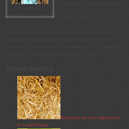
frustration över att behöva vänta i
Louise Penny
en hel evighet innan resterande 7
(!) delar i serien.
I dag fick jag dock underbara nyheter av förlaget: ”Jag tänkte
bara meddela att om ni orkar hålla ut, så kommer del två
”Nådastöt” redan i oktober. Perfekt månad för te och Gamache”,
och tills dess ska jag nog kunna hålla mig. Kanske.
Vidare läsning
Recension: How the light gets in
av Louise Penny