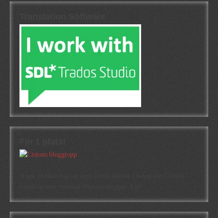
Translation Software
Fin 1 plats!
Högst oväntat tog jag hem första platsen i kategorin Cisions
topplista över svenska litteraturbloggar. Kul!