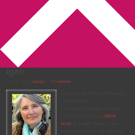
You are here:
Home
/
Louise Penny
/
I oktober kommer jag att
återse Armand Gamache igen
I oktober kommer jag att
återse Armand Gamache
igen
2012-05-31
by
Annika
1 Comment
Jag blev över huvudet förälskad i
den underbara
kriminalkommissarien Armand
Gamache när jag läste
Mörkt
motiv
av
Louise Penny
. I min
recension uttryckte jag också min