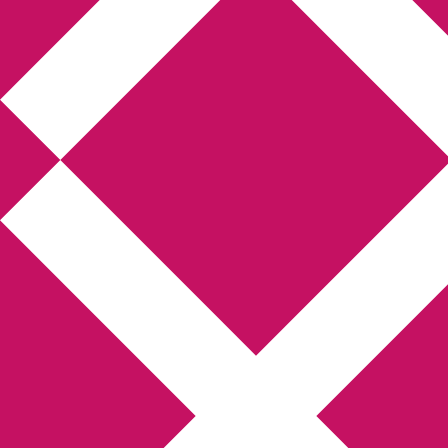
Annikas litteratur-
och kulturblogg
Deckare, kriminalromaner, thrillers
Hem
Boktolva
Författarfemman
Kontakt
Om
Webbshop Amazon
Gästinlägg
Bokbloggsjerka
Bloggmaraton
Deckare
Kriminalroman
Utskriftscentralen
Min tv-blogg