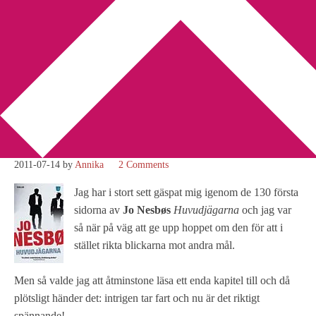
You are here:
Home
/
Jo Nesbø
/
Ibland är jag glad över mitt
oändliga tålamod
Ibland är jag glad över mitt
oändliga tålamod
2011-07-14
by
Annika
2 Comments
Jag har i stort sett gäspat mig igenom de 130 första
sidorna av
Jo Nesbøs
Huvudjägarna
och jag var
så när på väg att ge upp hoppet om den för att i
stället rikta blickarna mot andra mål.
Men så valde jag att åtminstone läsa ett enda kapitel till och då
plötsligt händer det: intrigen tar fart och nu är det riktigt
spännande!