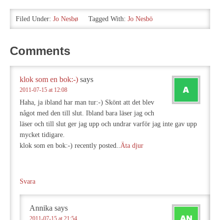
Filed Under:
Jo Nesbø
Tagged With:
Jo Nesbö
Comments
klok som en bok:-)
says
2011-07-15 at 12:08
Haha, ja ibland har man tur:-) Skönt att det blev
något med den till slut. Ibland bara läser jag och
läser och till slut ger jag upp och undrar varför jag inte gav upp
mycket tidigare.
klok som en bok:-) recently posted..
Äta djur
Svara
Annika
says
2011-07-15 at 21:54