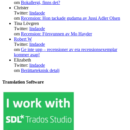
om
Bokallergi, finns det?
Christer
Twitter:
lindaode
om
Recension: Hon tackade gudarna av Jussi Adler Olsen
Tina Lövgren
Twitter:
lindaode
om
Recension: Försvunnen av Mo Hayder
Robert W
Twitter:
lindaode
om
Ge inte upp – recensioner av era recensionsexemplar
kommer asap!
Elizabeth
Twitter:
lindaode
om
Berättarteknisk detalj
Translation Software