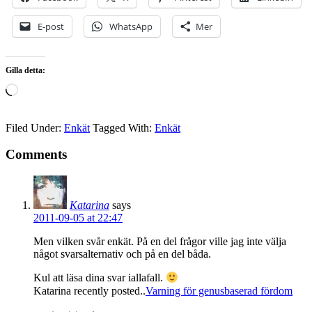
E-post
WhatsApp
Mer
Gilla detta:
Laddar
in
…
Filed Under:
Enkät
Tagged With:
Enkät
Comments
Katarina
says
2011-09-05 at 22:47
Men vilken svår enkät. På en del frågor ville jag inte välja
något svarsalternativ och på en del båda.
Kul att läsa dina svar iallafall.
Katarina recently posted..
Varning för genusbaserad fördom