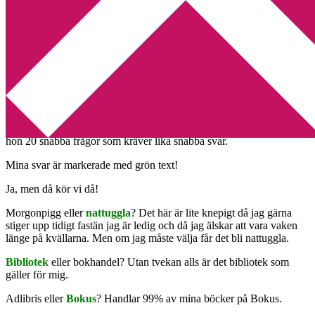
Min tv-blogg
You are here:
Home
/
Enkät
/
Ja, vem är vi egentligen?
Ja, vem är vi egentligen?
2011-09-05
by
Annika
3 Comments
Den som ställer frågan är
Enligt O
och för att ta reda på det ställer
hon 20 snabba frågor som kräver lika snabba svar.
Mina svar är markerade med grön text!
Ja, men då kör vi då!
Morgonpigg eller
nattuggla
? Det här är lite knepigt då jag gärna
stiger upp tidigt fastän jag är ledig och då jag älskar att vara vaken
länge på kvällarna. Men om jag måste välja får det bli nattuggla.
Bibliotek
eller bokhandel? Utan tvekan alls är det bibliotek som
gäller för mig.
Adlibris eller
Bokus
? Handlar 99% av mina böcker på Bokus.