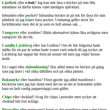
Ljudbok
eller
e-bok
? Jag kan inte läsa e-böcker på min lilla
minidator så därför känns valet tämligen självklart.
Inbunden eller
pocket
? Inbundna böcker är på tok för dyra för min
plånbok så jag köper bara pocket. Undantag gäller dock för
facklitteratur men det är ju som en helt annan sak…
Vampyrer
eller zombies? Båda alternativet känns lika avlägsna men
vampyrer får det bli.
Camilla Läckberg
eller Jan Guillou? Om de här frågorna hade
ställts för ett par år sedan hade svaret varit enkelt då jag tycker att
Läckberg har tappat lite först på senare tid men jag väljer henne
ändå.
En i taget eller
slalomläsning
? Har alltid minst tre böcker på gång
som jag läser i vid olika tillfällen och på olika platser.
Bokmärke
eller hundöra? Förut gjorde jag alltid hundöron i
böckerna men jag har slutat med det nu så det är bokmärke (eller
bara en helt vanlig papperslapp) som gäller.
Chips
eller choklad? Svag för chips i perioder men tycker att
choklad blir fort äckligt.
Biografier
eller memoarer? Inget av det egentligen men valet känns