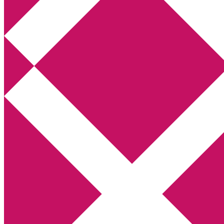
Annikas litteratur- och kulturblogg
Deckare, kriminalromaner, thrillers
Hem
Boktolva
Författarfemman
Kontakt
Om
Webbshop Amazon
Gästinlägg
Bokbloggsjerka
Bloggmaraton
Deckare
Kriminalroman
Utskriftscentralen