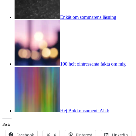
Enkät om sommarens läsning
100 helt ointressanta fakta om mig
Hej Bokkonsument: Alkb
Psst:
Facebook
X
Pinterest
LinkedIn