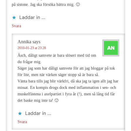
på sistone. Jag ska försöka bättra mig. 🙂
Laddar in …
Svara
Annika
says
2010-01-23 at 23:28
Äsch, dåligt samvete är bara slöseri med tid om
du frågar mig.
Säger jag som har dåligt samvete för att jag bloggar på tok
för lite, men när värken säger stopp så är bara så.
Vänta bara tills jag blir värkfri, då ska jag ta igen allt jag har
missat. En kompis drogs dock med inflammation i sen- och
muskelfästena i axelpartiet i fyra år (!), men så lång tid får
det baske mig inte ta! 🙂
Laddar in …
Svara