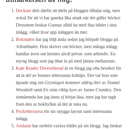
Deckare
dels därför att titeln på bloggen tilltalar mig, men
också för att vi har ganska lika smak när det gäller böcker.
Dessutom brukar Gunnar alltid ha med fina bilder i sina
inlägg, vilket livar upp inläggen än mer.
Bokmalen
har jag följt ända sedan jag började blogga på
Aftonbladet. Hon skriver om böcker, men många inlägg
handlar även om hennes såväl privat- som arbetsliv. En
mysig blogg som jag tittar in på med jämna mellanrum.
Kate Reader Diversifierad
är en blogg jag ofta besöker för
att ta del av hennes intressanta boktips. Det var hon som
tipsade mig om
Gryningen kommer aldrig åter
av Daniel
Woodrell samt
En sista riktig kyss
av James Crumley. Den
sistnämnda har jag ännu ej börjat läsa, men jag har tagit
fram den ur bokhyllan så det är nära nu.
Pockethexorna
för sin snygga layout samt intressanta
inlägg.
Andasin
har oerhört vackra bilder på sin blogg. Jag önskar