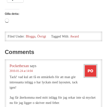
Gilla detta:
Laddar
in
…
Filed Under:
Blogga
,
Övrigt
Tagged With:
Award
Comments
Pockethexan
says
2010-01-24 at 14:04
Tack! vad kul att få en utmärkels för att man gör
intressanta inlägg o har lyckats med layouten, tack
igen!
Jag får återkomma med mitt inlägg för jag orkar inte så mycket
nu för jag ligger o skriver med feber.