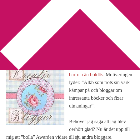
You are here:
Home
/
Blogga
/
Jag har fått pris!!
Jag har fått pris!!
2010-01-23
by
Annika
9 Comments
Jag har fått en Award av
Hellre
barfota än boklös
. Motiveringen
lyder: ”Alkb som trots sin värk
kämpar på och bloggar om
intressanta böcker och fixar
utmaningar”.
Behöver jag säga att jag blev
oerhört glad? Nu är det upp till
mig att ”bolla” Awarden vidare till sju andra bloggare.