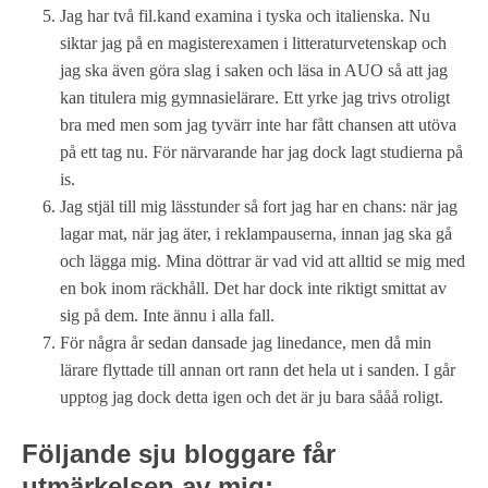
Jag har två fil.kand examina i tyska och italienska. Nu
siktar jag på en magisterexamen i litteraturvetenskap och
jag ska även göra slag i saken och läsa in AUO så att jag
kan titulera mig gymnasielärare. Ett yrke jag trivs otroligt
bra med men som jag tyvärr inte har fått chansen att utöva
på ett tag nu. För närvarande har jag dock lagt studierna på
is.
Jag stjäl till mig lässtunder så fort jag har en chans: när jag
lagar mat, när jag äter, i reklampauserna, innan jag ska gå
och lägga mig. Mina döttrar är vad vid att alltid se mig med
en bok inom räckhåll. Det har dock inte riktigt smittat av
sig på dem. Inte ännu i alla fall.
För några år sedan dansade jag linedance, men då min
lärare flyttade till annan ort rann det hela ut i sanden. I går
upptog jag dock detta igen och det är ju bara sååå roligt.
Följande sju bloggare får
utmärkelsen av mig: