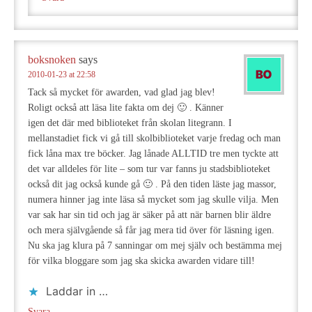
boksnoken
says
2010-01-23 at 22:58
Tack så mycket för awarden, vad glad jag blev!
Roligt också att läsa lite fakta om dej 🙂 . Känner
igen det där med biblioteket från skolan litegrann. I
mellanstadiet fick vi gå till skolbiblioteket varje fredag och man
fick låna max tre böcker. Jag lånade ALLTID tre men tyckte att
det var alldeles för lite – som tur var fanns ju stadsbiblioteket
också dit jag också kunde gå 🙂 . På den tiden läste jag massor,
numera hinner jag inte läsa så mycket som jag skulle vilja. Men
var sak har sin tid och jag är säker på att när barnen blir äldre
och mera självgående så får jag mera tid över för läsning igen.
Nu ska jag klura på 7 sanningar om mej själv och bestämma mej
för vilka bloggare som jag ska skicka awarden vidare till!
Laddar in …
Svara