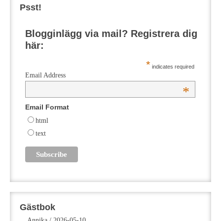
Psst!
Blogginlägg via mail? Registrera dig
här:
*
indicates required
Email Address
*
Email Format
html
text
Gästbok
Annika
/
2026-05-10