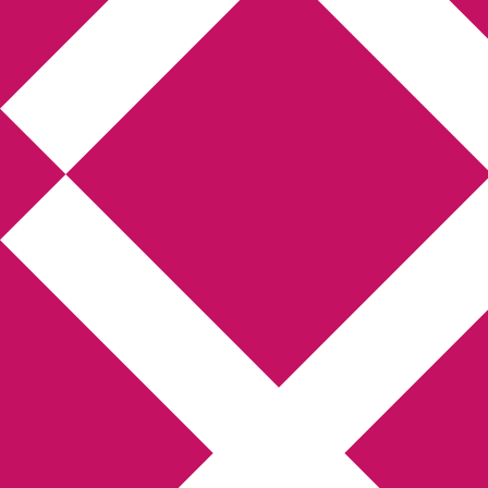
Annikas litteratur-
och kulturblogg
Deckare, kriminalromaner, thrillers
Hem
Boktolva
Författarfemman
Kontakt
Om
Webbshop Amazon
Gästinlägg
Bokbloggsjerka
Bloggmaraton
Deckare
Kriminalroman
Utskriftscentralen
Min tv-blogg