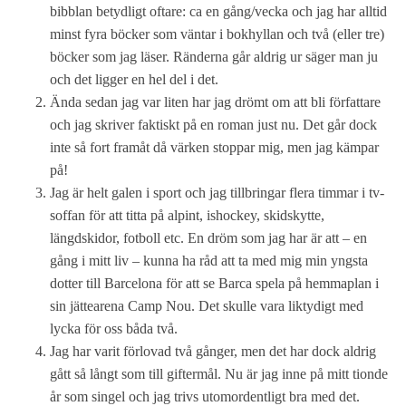
bibblan betydligt oftare: ca en gång/vecka och jag har alltid
minst fyra böcker som väntar i bokhyllan och två (eller tre)
böcker som jag läser. Ränderna går aldrig ur säger man ju
och det ligger en hel del i det.
Ända sedan jag var liten har jag drömt om att bli författare
och jag skriver faktiskt på en roman just nu. Det går dock
inte så fort framåt då värken stoppar mig, men jag kämpar
på!
Jag är helt galen i sport och jag tillbringar flera timmar i tv-
soffan för att titta på alpint, ishockey, skidskytte,
längdskidor, fotboll etc. En dröm som jag har är att – en
gång i mitt liv – kunna ha råd att ta med mig min yngsta
dotter till Barcelona för att se Barca spela på hemmaplan i
sin jättearena Camp Nou. Det skulle vara liktydigt med
lycka för oss båda två.
Jag har varit förlovad två gånger, men det har dock aldrig
gått så långt som till giftermål. Nu är jag inne på mitt tionde
år som singel och jag trivs utomordentligt bra med det.