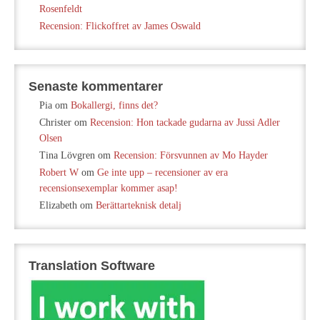
Rosenfeldt
Recension: Flickoffret av James Oswald
Senaste kommentarer
Pia
om
Bokallergi, finns det?
Christer
om
Recension: Hon tackade gudarna av Jussi Adler
Olsen
Tina Lövgren
om
Recension: Försvunnen av Mo Hayder
Robert W
om
Ge inte upp – recensioner av era
recensionsexemplar kommer asap!
Elizabeth
om
Berättarteknisk detalj
Translation Software