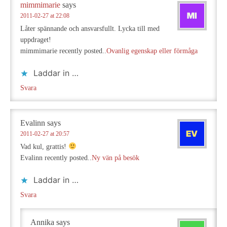
mimmimarie
says
2011-02-27 at 22:08
Låter spännande och ansvarsfullt. Lycka till med
uppdraget!
mimmimarie recently posted..
Ovanlig egenskap eller förmåga
Laddar in …
Svara
Evalinn
says
2011-02-27 at 20:57
Vad kul, grattis!
Evalinn recently posted..
Ny vän på besök
Laddar in …
Svara
Annika
says