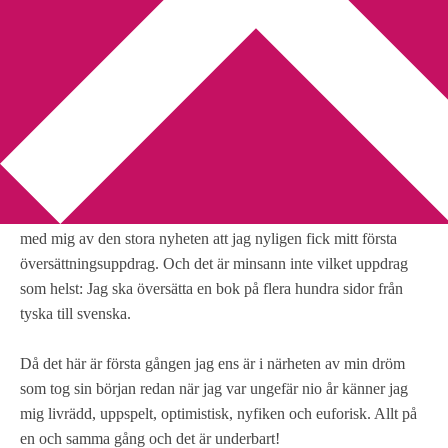
You are here:
Home
/
översättning
/
Jag ska översätta en bok
Jag ska översätta en bok
2011-02-27
by
Annika
11 Comments
Jag hade inte tänkt säga något men jag kan inte låta bli att dela
med mig av den stora nyheten att jag nyligen fick mitt första
översättningsuppdrag. Och det är minsann inte vilket uppdrag
som helst: Jag ska översätta en bok på flera hundra sidor från
tyska till svenska.
Då det här är första gången jag ens är i närheten av min dröm
som tog sin början redan när jag var ungefär nio år känner jag
mig livrädd, uppspelt, optimistisk, nyfiken och euforisk. Allt på
en och samma gång och det är underbart!