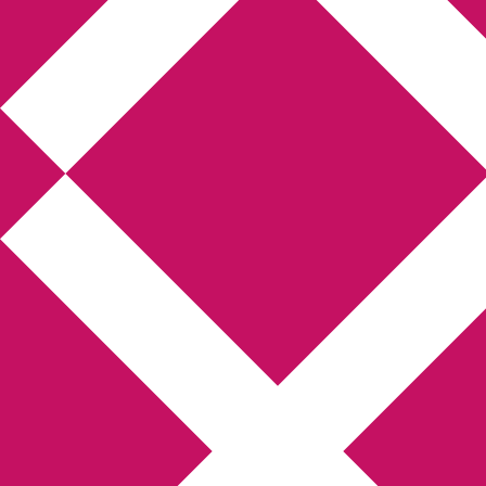
Annikas litteratur-
och kulturblogg
Deckare, kriminalromaner, thrillers
Hem
Boktolva
Författarfemman
Kontakt
Om
Webbshop Amazon
Gästinlägg
Bokbloggsjerka
Bloggmaraton
Deckare
Kriminalroman
Utskriftscentralen
Min tv-blogg