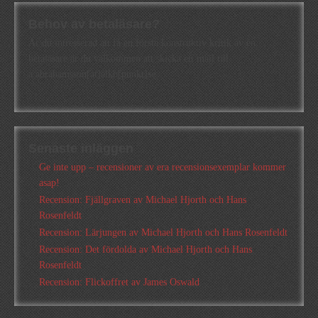
Behov av betaläsare?
Är du intresserad att få en första konstruktiv kritik av en
betaläsare är du välkommen att skicka ett mail till
a.abrahamsson[at]alkb[punkt]se
Senaste inläggen
Ge inte upp – recensioner av era recensionsexemplar kommer
asap!
Recension: Fjällgraven av Michael Hjorth och Hans
Rosenfeldt
Recension: Lärjungen av Michael Hjorth och Hans Rosenfeldt
Recension: Det fördolda av Michael Hjorth och Hans
Rosenfeldt
Recension: Flickoffret av James Oswald