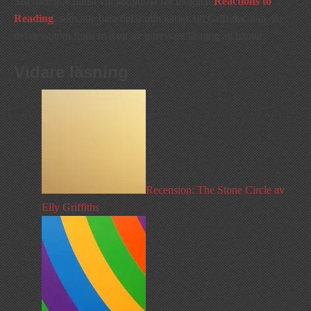
Sist men inte minst vill jag pusha för bloggen
Reactions to
Reading
, som inte bara delar min kärlek till Griffiths utan där
det dessutom finns massor av intressant läsning att hämta.
Vidare läsning
Recension: The Stone Circle av
Elly Griffiths