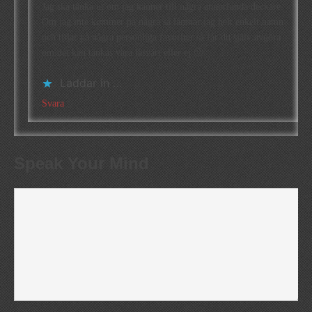
Jag ska tänka ut om jag känner till några annorlunda deckare.
Om jag inte kommer på några så lämnar jag helt enkelt namn
och titlar på några personliga favoriter så får du själv avgöra
om det kan tänkas vara läsvärt eller ej 🙂
Laddar in …
Svara
Speak Your Mind