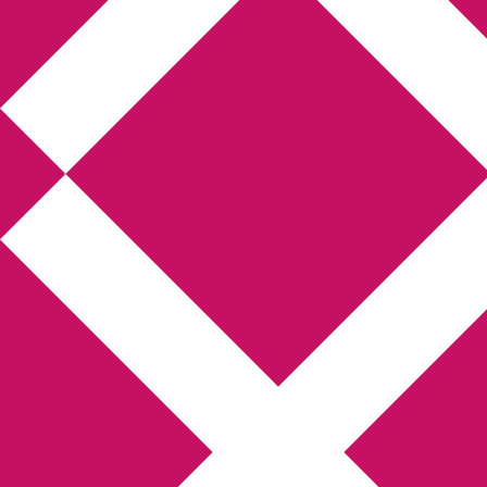
Annikas litteratur-
och kulturblogg
Deckare, kriminalromaner, thrillers
Hem
Boktolva
Författarfemman
Kontakt
Om
Webbshop Amazon
Gästinlägg
Bokbloggsjerka
Bloggmaraton
Deckare
Kriminalroman
Utskriftscentralen
Min tv-blogg