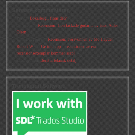
Senaste kommentarer
Pia
om
Bokallergi, finns det?
Christer
om
Recension: Hon tackade gudarna av Jussi Adler
Olsen
Tina Lövgren
om
Recension: Försvunnen av Mo Hayder
Robert W
om
Ge inte upp – recensioner av era
recensionsexemplar kommer asap!
Elizabeth
om
Berättarteknisk detalj
Translation Software