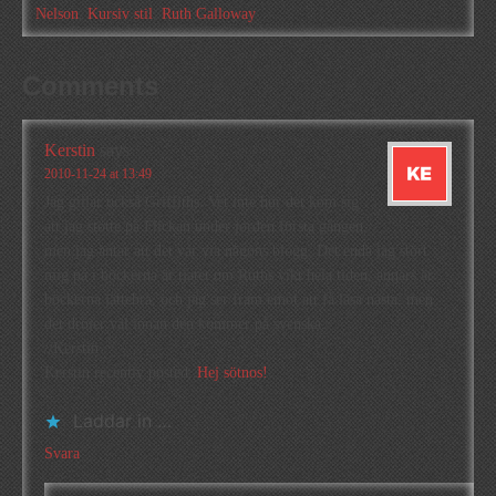
Nelson
,
Kursiv stil
,
Ruth Galloway
Comments
Kerstin
says
2010-11-24 at 13:49
Jag gillar också Griffiths. Vet inte hur det kom sig
att jag stötte på Flickan under jorden första gången,
men jag antar att det var via någons blogg. Det enda jag stört
mig på i böckerna är tjatet om Ruths vikt hela tiden, annars är
böckerna jättebra, och jag ser fram emot att få läsa nästa, men
det dröjer väl innan den kommer på svenska.
//Kerstin
Kerstin recently posted..
Hej sötnos!
Laddar in …
Svara