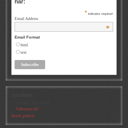
här:
*
indicates required
Email Address
*
Email Format
html
text
Gästbok
Annika
/
2026-05-10
Välkomna hit!
Besök gästbok