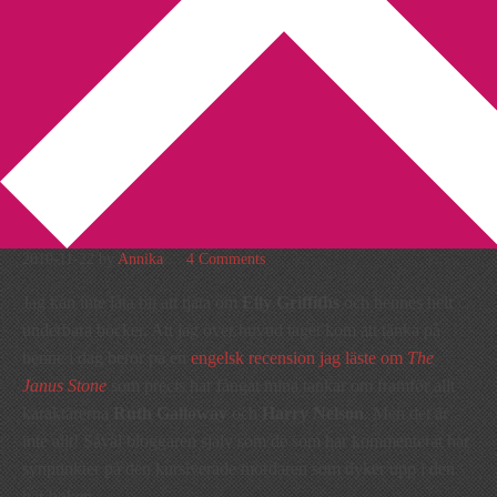
You are here:
Home
/
Elly Griffiths
/
Jag vet att jag tjatar om
Griffiths
Jag vet att jag tjatar om
Griffiths
2010-11-22
by
Annika
4 Comments
Jag kan inte låta bli att tjata om
Elly Griffiths
och hennes helt
underbara böcker. Att jag över huvud taget kom att tänka på
henne i dag beror på en
engelsk recension jag läste om
The
Janus Stone
som precis har fångat mina tankar om framför allt
karaktärerna
Ruth Galloway
och
Harry Nelson
. Men det är
inte allt! Såväl bloggaren själv som de som har kommenterat har
synpunkter på den kursiverade mördaren som dyker upp i den
här boken.