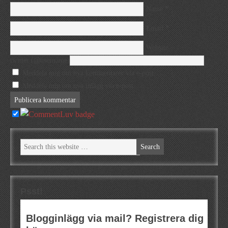
*
Name
*
Email
Website
twitter (@username)
Meddela mig om nya kommentarer via e-post.
Meddela mig om nya inlägg via e-post.
Psst!
Blogginlägg via mail? Registrera dig