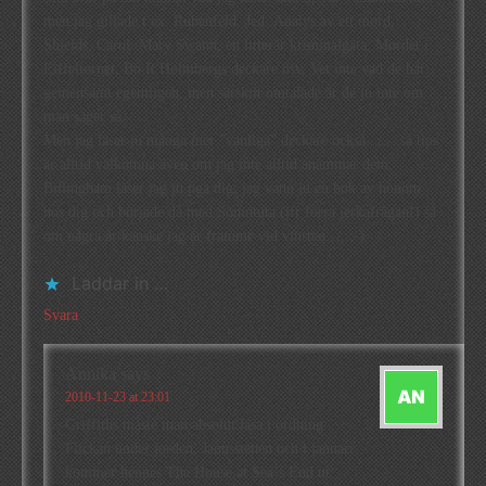
men jag gillade t.ex. Rubenfeld, Jed :Analys av ett mord,
Shields, Carol :Mary Swann, en litterär kriminalgåta, Mordet i
Eiffeltornet, Bo R Holmbergs deckare osv. Vet inte vad de har
gemensamt egentligen, men särskilt omtalade är de ju inte om
man säger så.
Men jag läser ju många mer ”vanliga” deckare också…….så tips
är alltid välkomna även om jag inte alltid anammar dem.
Billingham läser jag ju pga dig, jag vann ju en bok av honom
hos dig och började då med Sömntuta (jfr förra jerkafrågan!) så
om några år kanske jag är framme vid vinsten…..;-)
Laddar in …
Svara
Annika
says
2010-11-23 at 23:01
Griffiths måste man absolut läsa i ordning:
Flickan under jorden, Janusstenen och i januari
kommer hennes The House at Sea´s End ut.