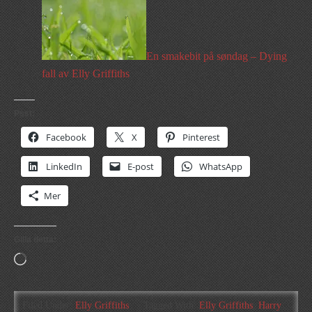
En smakebit på søndag – Dying
fall av Elly Griffiths
Psst:
Facebook
X
Pinterest
LinkedIn
E-post
WhatsApp
Mer
Gilla detta:
Laddar
in
…
Filed Under:
Elly Griffiths
Tagged With:
Elly Griffiths
,
Harry