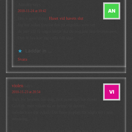
Annika
says
2010-11-24 at 19:42
Den 6 april släpps
Huset vid havets slut
Jag har redan tjuvläst den på engelska men om
du inte vill få några hintar ska du nog inte läsa recensionen.
Den är bra kan jag i alla fall säga …
Laddar in …
Svara
violen
says
2010-11-23 at 20:54
Tack för besöket hos mig, fick ju ett tips här direkt
Griffith, men vilken då av henne, är det typ
seriedeckare där också? Det finns ju plats för några till i min
utmaning….:-)
som svar på din undran vad jag läser: alla tips är välkomna iofs