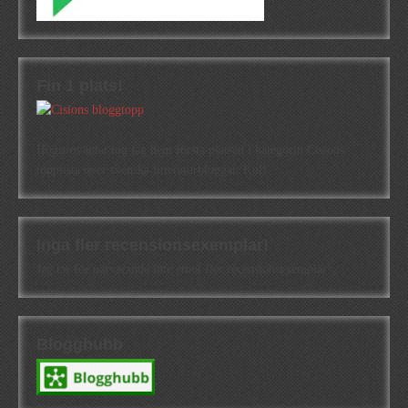
Fin 1 plats!
Högst oväntat tog jag hem första platsen i kategorin Cisions
topplista över svenska litteraturbloggar. Kul!
Inga fler recensionsexemplar!
Jag tar för närvarande inte emot fler recensionsexemplar!
Blogghubb