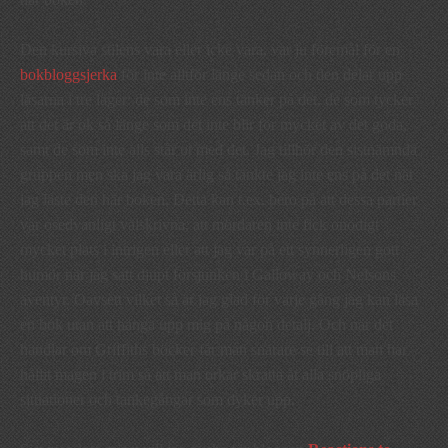
Den kursiva stilens vara eller icke vara, var ju föremål för en
bokbloggsjerka
för inte alltför länge sedan och den delar upp
läsarna i tre läger: de som inte ens tänker på det, de som tycker
att det är ok så länge som det inte blir för mycket av det goda,
samt de som inte alls står ut med det. Jag tillhör den sistnämnda
gruppen men ska jag vara ärlig så tänkte jag inte ens på det när
jag läste den här boken. Detta kan t.ex. bero på att dessa partier
var osedvanligt välskrivna, att mördaren inte fick onödigt
mycket plats i intrigen eller att jag var på ett synnerligen gott
humör när jag satt djupt försjunken i Galloway och Nelsons
äventyr. Oavsett vilket så är jag glad för varje gång jag kan läsa
en bok utan att hänga upp mig på någon detalj. Och när det
handlar om Griffiths böcker får man snarare se till att man har
hållit magen i trim så att man orkar skratta åt alla snöpliga
situationer och tankegångar som dyker upp.