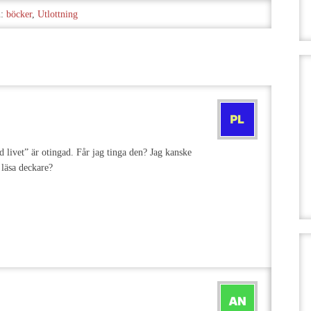
h:
böcker
,
Utlottning
livet” är otingad. Får jag tinga den? Jag kanske
 läsa deckare?