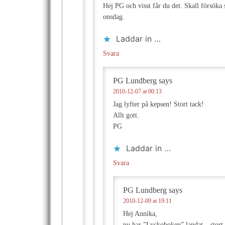
Hej PG och visst får du det. Skall försöka 
onsdag.
Laddar in …
Svara
PG Lundberg
says
2010-12-07 at 00:13
Jag lyfter på kepsen! Stort tack!
Allt gott.
PG
Laddar in …
Svara
PG Lundberg
says
2010-12-09 at 19:11
Hej Annika,
nu har ”Lyckoboken” landat – stort