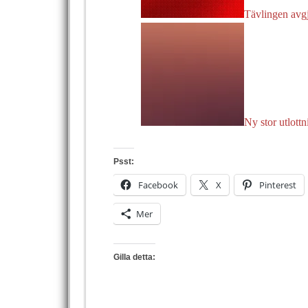
Tävlingen avg
Ny stor utlottn
Psst:
Facebook
X
Pinterest
Mer
Gilla detta: