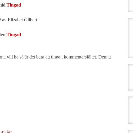
mid
Tingad
et
av Elizabet Gilbert
sten
Tingad
a vill ha så är det bara att tinga i kommentarsfältet. Denna
 45 år!