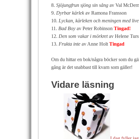
8.
Sjöjungfrun sjöng sin sång
av Val McDer
9.
Dyrbar kärlek
av Ramona Fransson
10.
Lyckan, kärleken och meningen med liv
11.
Bad Boy
av Peter Robinson
Tingad!
12.
Den som vakar i mörkret
av Helene Tur
13.
Frukta inte
av Anne Holt
Tingad
Om du hittar en bok/några böcker som du gärn
gång är det snabbast till kvarn som gäller!
Vidare läsning
I dag fyller jag