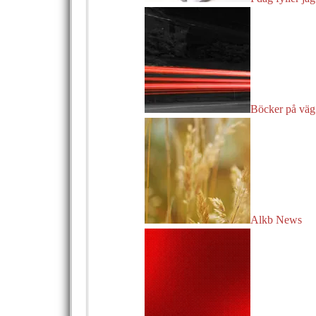
Böcker på väg 
Alkb News