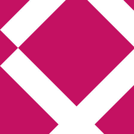
Annikas l
Hem
Boktolva
Författarfemman
Kon
Gästinlägg
Bokbloggsjerka
Bloggmarato