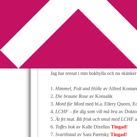
You are here:
Home
/
böcker
/
Julutlottning på
Julutlottning på
2010-11-30
by
Annika
17 Comments
Så var det då dags igen!
Jag har rensat i min bokhylla och nu skänker 
1.
Himmel, Polt und Hölle
av Alfred Komar
2.
Die braune Rose
av Konsalik
3.
Mord für Mord
med bl.a. Ellery Queen, E
4.
LCHF – för dig som vill må bra
av Dokto
5.
Ät fet mat. Bli frisk och smal med LCHF
a
6.
Toffes bok
av Kalle Dixelius
Tingad!
7.
Svartlistad
av Sara Paretsky
Tingad!