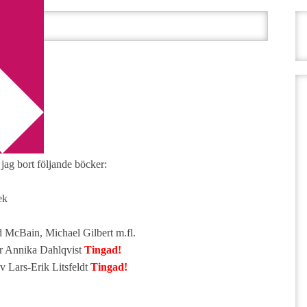
går!
går!
jag bort följande böcker:
ek
d McBain, Michael Gilbert m.fl.
r Annika Dahlqvist
Tingad!
v Lars-Erik Litsfeldt
Tingad!