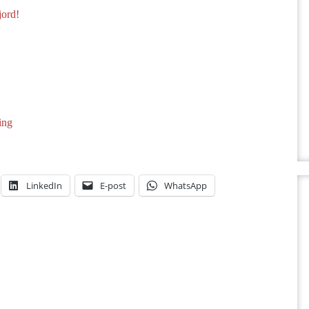
jord!
ing
LinkedIn
E-post
WhatsApp