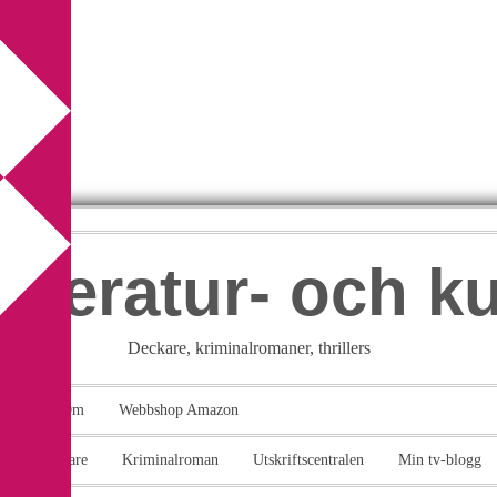
itteratur- och k
Deckare, kriminalromaner, thrillers
takt
Om
Webbshop Amazon
n
Deckare
Kriminalroman
Utskriftscentralen
Min tv-blogg