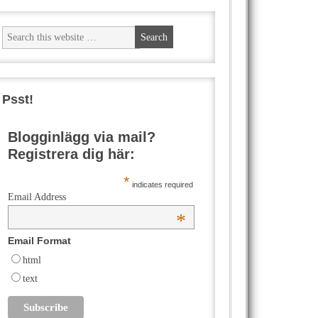
Psst!
Blogginlägg via mail?
Registrera dig här:
*
indicates required
Email Address
*
Email Format
html
text