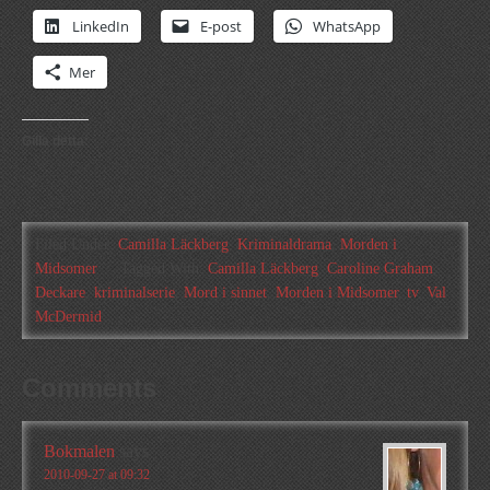
LinkedIn
E-post
WhatsApp
Mer
Gilla detta:
Filed Under:
Camilla Läckberg
,
Kriminaldrama
,
Morden i
Midsomer
Tagged With:
Camilla Läckberg
,
Caroline Graham
,
Deckare
,
kriminalserie
,
Mord i sinnet
,
Morden i Midsomer
,
tv
,
Val
McDermid
Comments
Bokmalen
says
2010-09-27 at 09:32