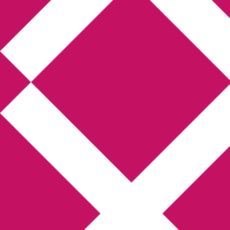
Annikas litteratur-
och kulturblogg
Deckare, kriminalromaner, thrillers
Hem
Boktolva
Författarfemman
Kontakt
Om
Webbshop Amazon
Gästinlägg
Bokbloggsjerka
Bloggmaraton
Deckare
Kriminalroman
Utskriftscentralen
Min tv-blogg