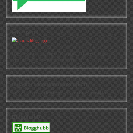
Fin 1 plats!
Högst oväntat tog jag hem första platsen i kategorin Cisions
topplista över svenska litteraturbloggar. Kul!
Inga fler recensionsexemplar!
Jag tar för närvarande inte emot fler recensionsexemplar!
Blogghubb