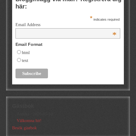
här:
*
indicates required
Email Address
*
Email Format
html
text
Gästbok
Annika
/
2026-05-10
Välkomna hit!
Besök gästbok