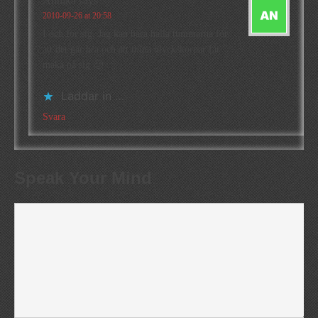
Annika
says
2010-09-26 at 20:58
I och för sig. Jag kan bara hålla tummarna för
att det går bra och att mina olyckskorpar får
maka på sig 🙂
Laddar in …
Svara
Speak Your Mind