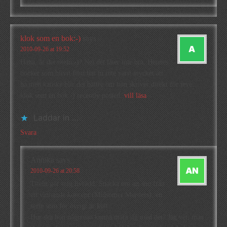
klok som en bok:-)
says
2010-09-26 at 19:52
Haha, är det titeln:-)? Nej det låter inte bra. Hennes
böcker som blivit film har ju inte varit mycket att
ha men kanske blir det bättre om hon skriver direkt för teve….
klok som en bok:-) recently posted..
vill läsa
Laddar in …
Svara
Annika
says
2010-09-26 at 20:58
Titeln gör mig livrädd. Snacka om att sno från
ett vinnande koncept (Midsomer Murders), en
serie som för övrigt är kult.
Hur ska hon någonsin kunna mäta sig med det? Jag vet, man