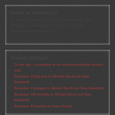
Behov av betaläsare?
Är du intresserad att få en första konstruktiv kritik av en
betaläsare är du välkommen att skicka ett mail till
a.abrahamsson[at]alkb[punkt]se
Senaste inläggen
Ge inte upp – recensioner av era recensionsexemplar kommer
asap!
Recension: Fjällgraven av Michael Hjorth och Hans
Rosenfeldt
Recension: Lärjungen av Michael Hjorth och Hans Rosenfeldt
Recension: Det fördolda av Michael Hjorth och Hans
Rosenfeldt
Recension: Flickoffret av James Oswald