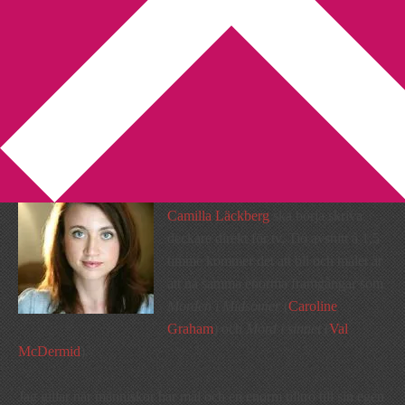
You are here:
Home
/
Camilla Läckberg
/
Läckberg goes tv
Läckberg goes tv
2010-09-26
by
Annika
6 Comments
Läser till min fasa i
Aftonbladet att
Camilla Läckberg
ska börja skriva
deckare direkt för tv. Tio avsnitt à 1,5
timme kommer det att bli och målet är
att nå samma enorma framgångar som
Morden i Midsomer
(
Caroline
Graham
) och
Mord i sinnet
(
Val
McDermid
).
Jag gillar när människor har mål och en enorm tilltro till sin egen