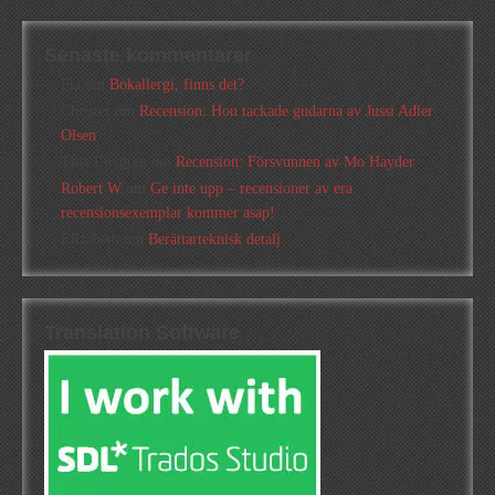
Senaste kommentarer
Pia
om
Bokallergi, finns det?
Christer
om
Recension: Hon tackade gudarna av Jussi Adler
Olsen
Tina Lövgren
om
Recension: Försvunnen av Mo Hayder
Robert W
om
Ge inte upp – recensioner av era
recensionsexemplar kommer asap!
Elizabeth
om
Berättarteknisk detalj
Translation Software