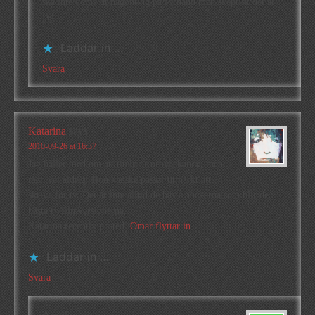
ska inte döma ut någonting på förhand men skeptisk det är
jag.
Laddar in …
Svara
Katarina
says
2010-09-26 at 16:37
Jag håller med om att titeln är oroväckande, men
man vet aldrig. Hon kanske passar utmärkt att
skriva för tv. Det är inte alltid de bästa böckerna som blir de
bästa tv/filmversionerna.
Katarina recently posted..
Omar flyttar in
Laddar in …
Svara