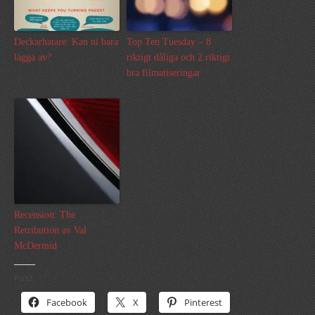
Deckarhatare: Kan ni bara
Top Ten Tuesday – 8
lägga av?
riktigt dåliga och 2 riktigt
bra filmatiseringar
Recension: The
Retribution av Val
McDermid
Psst:
Facebook
X
Pinterest