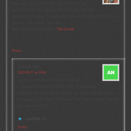
Hua mig! som om det inte räckte med att hon
skriver böcker. Bra agenter har hon i alla fall eller
om hon är sin egen, för det verkar som om hon breder ut sig för
mycket, i min smak i allla fall.
Bokmalen recently posted..
The Event
Svara
Annika
says
2010-09-27 at 19:06
Jag tyckte om hennes böcker fram till
Tyskungen därefter gick det utför. Det kommer
dock inte att spela någon roll hur bra serier hon skriver för
tv: någon ny Morden i Midsomer eller Mord i sinnet kommer
det nog inte att bli!
Laddar in …
Svara