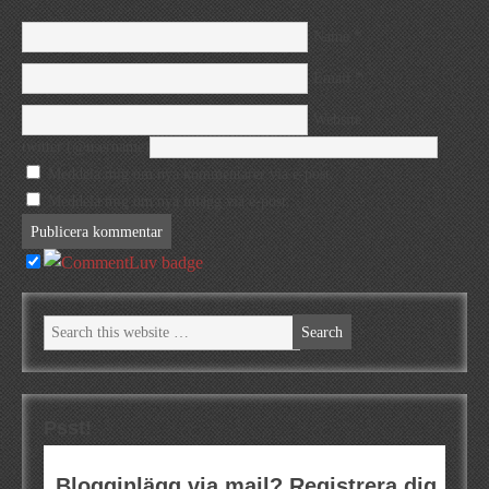
*
Name
*
Email
Website
twitter (@username)
Meddela mig om nya kommentarer via e-post.
Meddela mig om nya inlägg via e-post.
Psst!
Blogginlägg via mail? Registrera dig