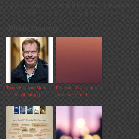
och andras förmåga. Men det här är helt absurt. Jag menar titeln
på hela spektaklet säger väl allt:
The Fjällbacka Murders
.
Vidare läsning
Tomas Eriksson: Skriv
Recension: Brända broar
ditt liv [gästinlägg]
av Val McDermid