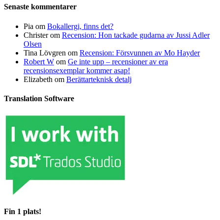
Senaste kommentarer
Pia
om
Bokallergi, finns det?
Christer
om
Recension: Hon tackade gudarna av Jussi Adler
Olsen
Tina Lövgren
om
Recension: Försvunnen av Mo Hayder
Robert W
om
Ge inte upp – recensioner av era
recensionsexemplar kommer asap!
Elizabeth
om
Berättarteknisk detalj
Translation Software
Fin 1 plats!