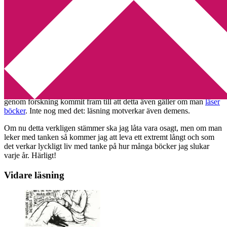
Min tv-blogg
You are here:
Home
/
Läsning
/
Läsning förlänger livet
Läsning förlänger livet
2010-03-01
by
Annika
Leave a Comment
Att ett gott skratt förlänger livet är ett välkänt ordspråk. Nu har man
genom forskning kommit fram till att detta även gäller om man
läser
böcker
. Inte nog med det: läsning motverkar även demens.
Om nu detta verkligen stämmer ska jag låta vara osagt, men om man
leker med tanken så kommer jag att leva ett extremt långt och som
det verkar lyckligt liv med tanke på hur många böcker jag slukar
varje år. Härligt!
Vidare läsning