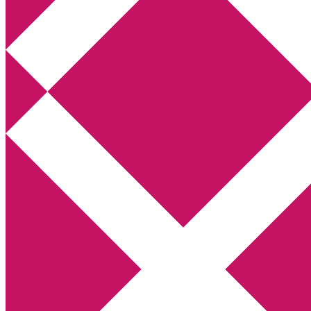
Annikas litteratur- och kulturblogg
Deckare, kriminalromaner, thrillers
Hem
Boktolva
Författarfemman
Kontakt
Om
Webbshop Amazon
Gästinlägg
Bokbloggsjerka
Bloggmaraton
Deckare
Kriminalroman
Utskriftscentralen