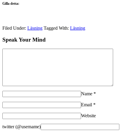
Gilla detta:
Filed Under:
Läsning
Tagged With:
Läsning
Speak Your Mind
Name
*
Email
*
Website
twitter (@username)