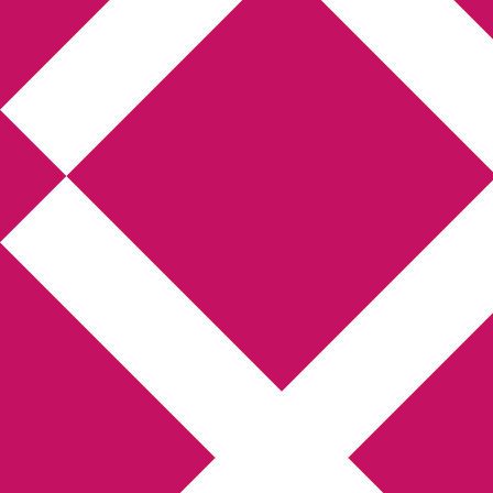
Annikas litteratur-
och kulturblogg
Deckare, kriminalromaner, thrillers
Hem
Boktolva
Författarfemman
Kontakt
Om
Webbshop Amazon
Gästinlägg
Bokbloggsjerka
Bloggmaraton
Deckare
Kriminalroman
Utskriftscentralen
Min tv-blogg