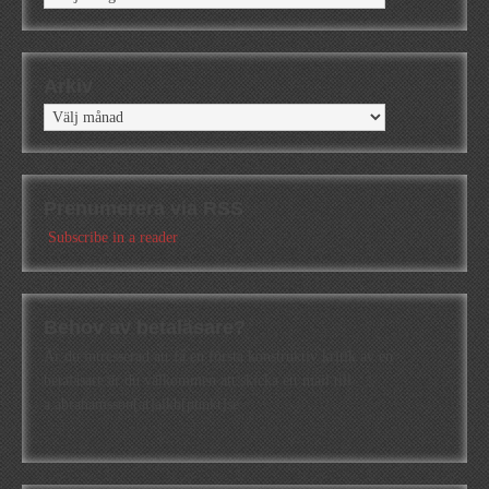
Arkiv
Arkiv
Prenumerera via RSS
Subscribe in a reader
Behov av betaläsare?
Är du intresserad att få en första konstruktiv kritik av en
betaläsare är du välkommen att skicka ett mail till
a.abrahamsson[at]alkb[punkt]se