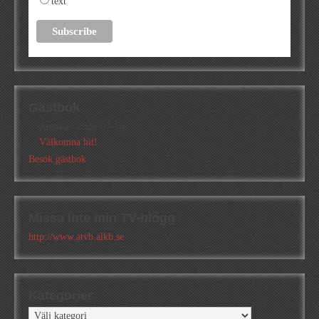
text
Gästbok
Annika
/
2026-05-10
Välkomna hit!
Besök gästbok
Missa inte min TV-blogg
http://www.atvb.alkb.se
Kategorier
Kategorier