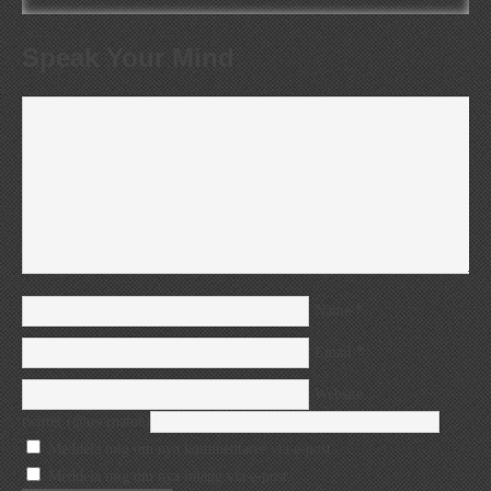
Speak Your Mind
*
Name
*
Email
Website
twitter (@username)
Meddela mig om nya kommentarer via e-post.
Meddela mig om nya inlägg via e-post.