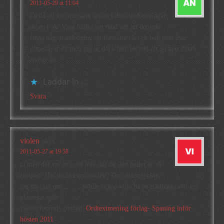
2011-05-29 at 11:04
Oj då du var minsann snabb i dina bedömningar
av en bok. Visst håller jag med om att det inte
finns någon anledning att fortsätta läsa en bok som inte
intresserar en men jag är dock inte beredd att ge upp Truth
riktigt än.
Laddar in …
Svara
violen
says
2011-05-27 at 19:58
ja men det var ju synd iofs, att du inte heller är så
förtjust. Har du läst om träden? Den delen tyckte
jag mycket om………skulle också vilja ha en trädpark som jag
planterat själv……..
violen recently posted..
Ordtextmening förlag- Spaning inför
hösten 2011