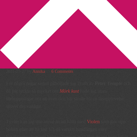
You are here:
Home
/
Peter Temple
/
Måste tyvärr hålla med
Violensboksida!
Måste tyvärr hålla med
Violensboksida!
2011-05-27
by
Annika
6 Comments
För några dagar sedan påbörjade jag
Truth
av
Peter Temple
och
då jag tyckte så mycket om
Mörk kust
hade jag stora
förhoppningar om att även den här skulle bli en läsupplevelse
utöver det vanliga.
Tyvärr kan jag inte annat än att hålla med
Violen
som gav upp
boken efter att ha läst 1/3 då varken handlingen eller
karaktärerna berörde henne. Tempot är så lågt att jag bara orkar