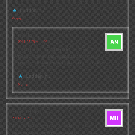
Laddar in …
Svara
Annika
says
2011-05-29 at 11:03
Ja, jag har läst om träden och jag kan inte låta
bli att undra vad som kommer att hända med
dem. Och det finns bara ett sätt att ta reda på det 🙂
Laddar in …
Svara
Monika Häägg
says
2011-05-27 at 17:33
Trist när man blir tvungen att ge upp en bok. Fast
jag är en väldigt envis person så jag förväntar mig