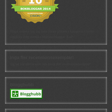
Högst oväntat tog jag hem första platsen i kategorin Cisions
topplista över svenska litteraturbloggar. Kul!
Inga fler recensionsexemplar!
Jag tar för närvarande inte emot fler recensionsexemplar!
Blogghubb