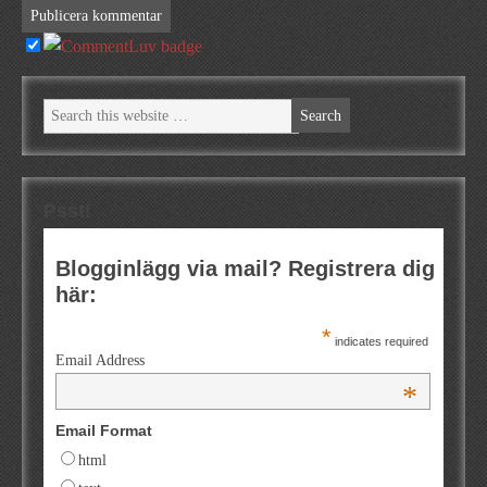
Psst!
Blogginlägg via mail? Registrera dig
här:
*
indicates required
Email Address
*
Email Format
html