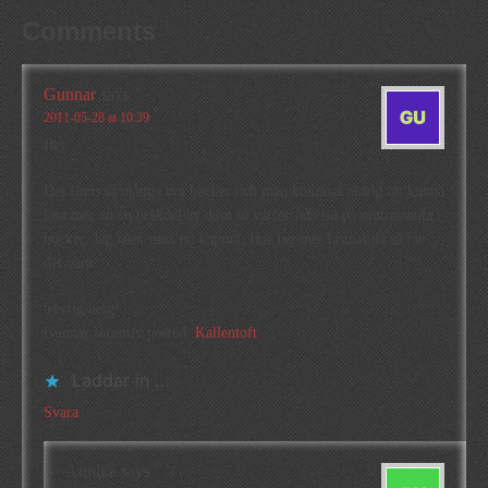
Comments
Gunnar
says
2011-05-28 at 10:39
Hej
Det finns så många bra böcker och man kommer aldrig att kunna
läsa mer än en bråkdel av dom så varför öda tid på ointressanta
böcker. Jag läser max ett kapitel. Har jag inte fastnat då så får
det vara.
trevlig helg!
Gunnar recently posted..
Kallentoft
Laddar in …
Svara
Annika
says