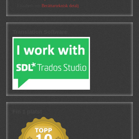
Elizabeth
om
Berättarteknisk detalj
Translation Software
Fin 1 plats!