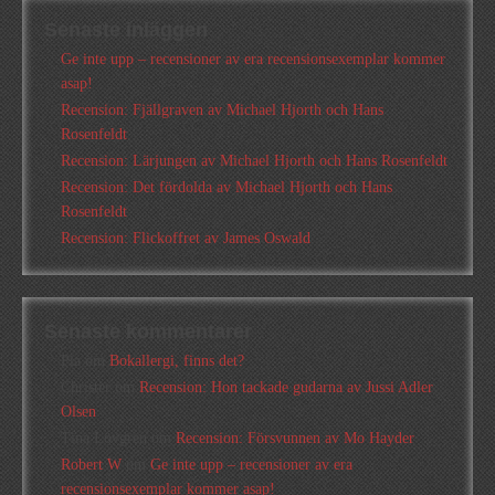
Senaste inläggen
Ge inte upp – recensioner av era recensionsexemplar kommer
asap!
Recension: Fjällgraven av Michael Hjorth och Hans
Rosenfeldt
Recension: Lärjungen av Michael Hjorth och Hans Rosenfeldt
Recension: Det fördolda av Michael Hjorth och Hans
Rosenfeldt
Recension: Flickoffret av James Oswald
Senaste kommentarer
Pia
om
Bokallergi, finns det?
Christer
om
Recension: Hon tackade gudarna av Jussi Adler
Olsen
Tina Lövgren
om
Recension: Försvunnen av Mo Hayder
Robert W
om
Ge inte upp – recensioner av era
recensionsexemplar kommer asap!