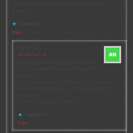
hela tiden att på nästa sida så kommer nog något väldigt
spännande!
Laddar in …
Svara
Annika
says
2011-05-27 at 17:41
Det händer inte ofta att jag slutar läsa en bok
men å andra sidan väntar jag inte hur länge som
helst heller.
Jag har bara hunnit läsa ca 70 sidor av Truth så jag är inte
beredd att ge upp riktigt än. Jag tror att jag har så svårt att
komma in
i den för att jag saknar Joe Cashin 🙂
Laddar in …
Svara