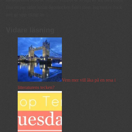
läsa ett par sidor innan ögonlocken faller ihop. Jag tänker dock
inte ge upp riktigt än …
Vidare läsning
Vem mer vill åka på en resa i
litteraturens tecken?