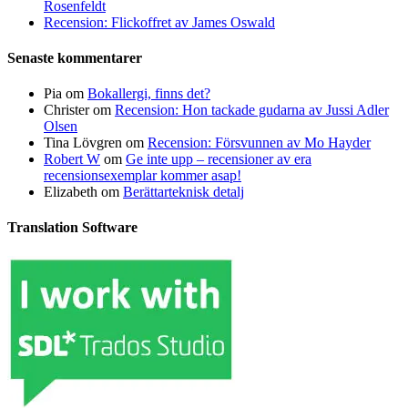
Rosenfeldt
Recension: Flickoffret av James Oswald
Senaste kommentarer
Pia
om
Bokallergi, finns det?
Christer
om
Recension: Hon tackade gudarna av Jussi Adler
Olsen
Tina Lövgren
om
Recension: Försvunnen av Mo Hayder
Robert W
om
Ge inte upp – recensioner av era
recensionsexemplar kommer asap!
Elizabeth
om
Berättarteknisk detalj
Translation Software