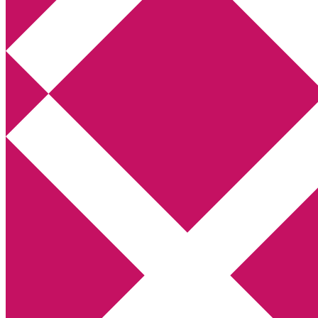
Annikas litteratur- och kulturblogg
Deckare, kriminalromaner, thrillers
Hem
Boktolva
Författarfemman
Kontakt
Om
Webbshop Amazon
Gästinlägg
Bokbloggsjerka
Bloggmaraton
Deckare
Kriminalroman
Utskriftscentralen