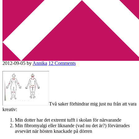
Min tv-blogg
You are here:
Home
/
Personligt
/
När livet kommer ikapp (och
springer förbi…)
När livet kommer ikapp (och
springer förbi…)
2012-09-05
by
Annika
12 Comments
Två saker förhindrar mig just nu från att vara
kreativ:
Min dotter har det extremt tufft i skolan för närvarande
Min fibromyalgi eller liknande (vad nu det är?) förvärrades
avsevärt när hösten knackade på dörren