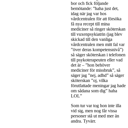
bor och fick följande
bemötande: ”haha just det,
idag när jag var hos
vårdcentralen för att försöka
få nya recept till mina
mediciner så ringer sköterskan
till vuxenpsykiatrin (jag blev
skickad till den vanliga
vårdcentralen men mitt fal var
”över deras kompetensnivå”)
så säger sköterskan i telefonen
till psykoterapeuten eller vad
det är – ”hon behöver
mediciner för missbruk”, så
säger jag ”nej, adhd” så säger
sköterskan ”oj, vilka
förutfattade meningar jag hade
om sådana som dig” haha
LOL”
Som tur var tog hon inte illa
vid sig, men nog får vissa
personer stå ut med mer än
andra. Tyvärr.