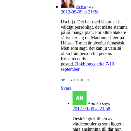
Erica
says
2012-09-09 at 21:38
Usch ja. Det här med läkare är ju
väldigt personligt, det måste stämma
på så många plan. För allmänläkare
så tycker jag dr. Marianne Juter på
Hälsan Tornet är absolut fantastisk.
Men som sagt, det kan ju vara så
olika från person till person.
Erica recently
posted..
Bokbloggsjerka 7-10
september
Laddar in …
Svara
Annika
says
2012-09-09 at 21:58
Desirée gick till en av
vårdcentralerna som ligger i
nära anslutning till där hon