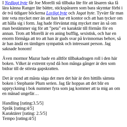
I
Nedlagt byte
får Joe Morelli stå tillbaka lite för att läsaren ska få
lära känna Ranger lite bättre, stickspåraren som bara skymtar förbi i
de två tidigare böckerna
Lovligt byte
och
Jagat byte
. Tyvärr får man
inte veta mycket mer än att han har ett kontor och att han tycker om
att hålla sig i form. Jag hade förväntat mig mycket mer än så om
man bestämmer sig för att ”peta” en karaktär till förmån för en
annan. Trots att Morelli är en aning bufflig, sexistisk, och har en
enorm förmåga att tro att han är guds svar på kvinnornas behov, så
är han ändå en tämligen sympatisk och intressant person. Jag
saknade honom!
Även mormor Mazur hade en alltför tillbakadragen roll i den här
boken. Vilket är extremt synd då hon många gånger är den som
bidrar till de största gapskratten.
Det är synd att måsta säga det men det här är den hittills sämsta
boken i Stephanie Plum serien. Jag får hoppas att det blir en
uppryckning i bok nummer fyra som jag kommer att ta mig an om
en månad ungefär…
Handling [rating:3.5/5]
Språk [rating:4/5]
Karaktärer [rating: 2.5/5]
Tempo [rating:4/5]