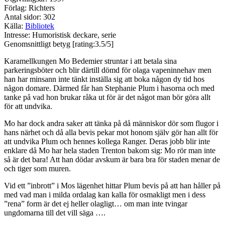
Förlag: Richters
Antal sidor: 302
Källa:
Bibliotek
Intresse: Humoristisk deckare, serie
Genomsnittligt betyg [rating:3.5/5]
Karamellkungen Mo Bedemier struntar i att betala sina
parkeringsböter och blir därtill dömd för olaga vapeninnehav men
han har minsann inte tänkt inställa sig att boka någon dy tid hos
någon domare. Därmed får han Stephanie Plum i hasorna och med
tanke på vad hon brukar råka ut för är det något man bör göra allt
för att undvika.
Mo har dock andra saker att tänka på då människor dör som flugor i
hans närhet och då alla bevis pekar mot honom själv gör han allt för
att undvika Plum och hennes kollega Ranger. Deras jobb blir inte
enklare då Mo har hela staden Trenton bakom sig: Mo rör man inte
så är det bara! Att han dödar avskum är bara bra för staden menar de
och tiger som muren.
Vid ett ”inbrott” i Mos lägenhet hittar Plum bevis på att han håller på
med vad man i milda ordalag kan kalla för osmakligt men i dess
”rena” form är det ej heller olagligt… om man inte tvingar
ungdomarna till det vill säga ….