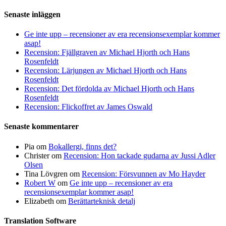
Senaste inläggen
Ge inte upp – recensioner av era recensionsexemplar kommer
asap!
Recension: Fjällgraven av Michael Hjorth och Hans
Rosenfeldt
Recension: Lärjungen av Michael Hjorth och Hans
Rosenfeldt
Recension: Det fördolda av Michael Hjorth och Hans
Rosenfeldt
Recension: Flickoffret av James Oswald
Senaste kommentarer
Pia
om
Bokallergi, finns det?
Christer
om
Recension: Hon tackade gudarna av Jussi Adler
Olsen
Tina Lövgren
om
Recension: Försvunnen av Mo Hayder
Robert W
om
Ge inte upp – recensioner av era
recensionsexemplar kommer asap!
Elizabeth
om
Berättarteknisk detalj
Translation Software