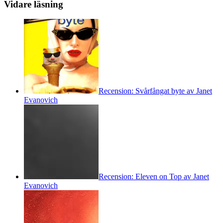
Vidare läsning
Recension: Svårfångat byte av Janet
Evanovich
Recension: Eleven on Top av Janet
Evanovich