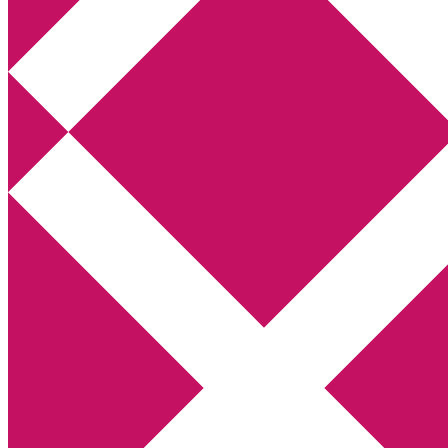
Annikas litteratur- och kulturblogg
Deckare, kriminalromaner, thrillers
Hem
Boktolva
Författarfemman
Kontakt
Om
Webbshop Amazon
Gästinlägg
Bokbloggsjerka
Bloggmaraton
Deckare
Kriminalroman
Utskriftscentralen