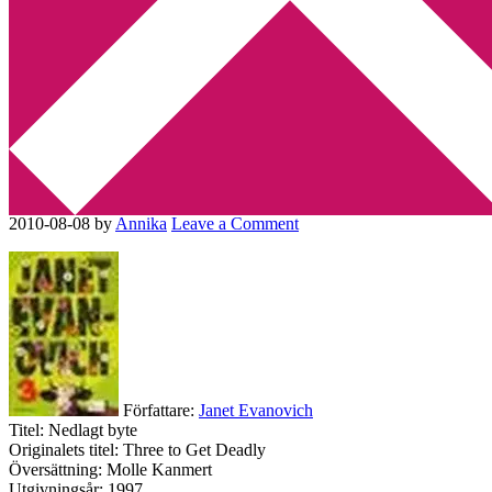
Min tv-blogg
You are here:
Home
/
Amerikansk litteratur
/
Nedlagt byte – Janet
Evanovich
Nedlagt byte – Janet
Evanovich
2010-08-08
by
Annika
Leave a Comment
Författare:
Janet Evanovich
Titel: Nedlagt byte
Originalets titel: Three to Get Deadly
Översättning: Molle Kanmert
Utgivningsår: 1997