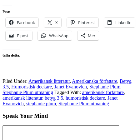
Psst:
Facebook
X
Pinterest
LinkedIn
E-post
WhatsApp
Mer
Gilla detta:
Filed Under:
Amerikansk litteratur
,
Amerikanska författare
,
Betyg
3.5
,
Humoristisk deckare
,
Janet Evanovich
,
Stephanie Plum
,
Stephanie Plum utmaning
Tagged With:
amerikansk författare
,
amerikansk litteratur
,
betyg 3.5
,
humoristisk deckare
,
Janet
Evanovich
,
stephanie plum
,
Stephanie Plum utmaning
Speak Your Mind