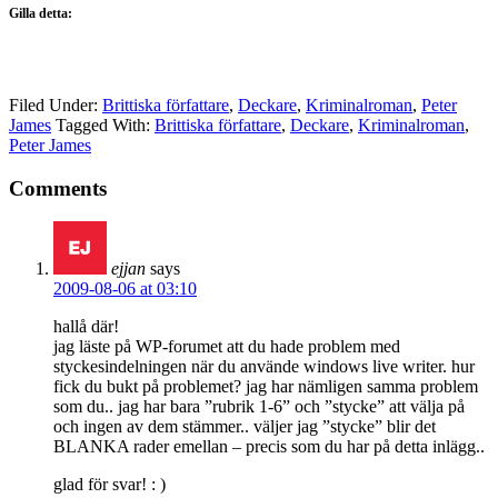
Gilla detta:
Filed Under:
Brittiska författare
,
Deckare
,
Kriminalroman
,
Peter
James
Tagged With:
Brittiska författare
,
Deckare
,
Kriminalroman
,
Peter James
Comments
ejjan
says
2009-08-06 at 03:10
hallå där!
jag läste på WP-forumet att du hade problem med
styckesindelningen när du använde windows live writer. hur
fick du bukt på problemet? jag har nämligen samma problem
som du.. jag har bara ”rubrik 1-6” och ”stycke” att välja på
och ingen av dem stämmer.. väljer jag ”stycke” blir det
BLANKA rader emellan – precis som du har på detta inlägg..
glad för svar! : )