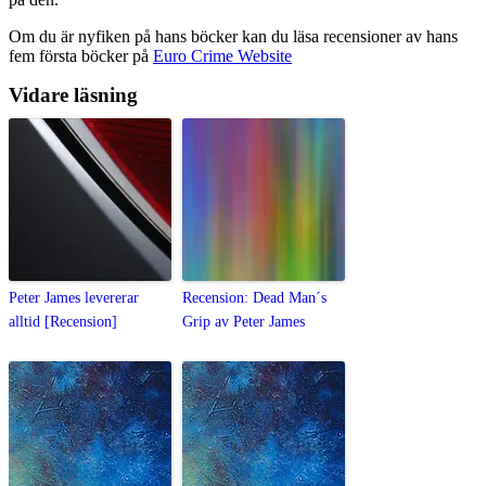
Om du är nyfiken på hans böcker kan du läsa recensioner av hans
fem första böcker på
Euro Crime Website
Vidare läsning
Peter James levererar
Recension: Dead Man´s
alltid [Recension]
Grip av Peter James