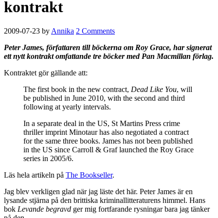
kontrakt
2009-07-23
by
Annika
2 Comments
Peter James, författaren till böckerna om Roy Grace, har signerat
ett nytt kontrakt omfattande tre böcker med Pan Macmillan förlag.
Kontraktet gör gällande att:
The first book in the new contract,
Dead Like You
, will
be published in June 2010, with the second and third
following at yearly intervals.
In a separate deal in the US, St Martins Press crime
thriller imprint Minotaur has also negotiated a contract
for the same three books. James has not been published
in the US since Carroll & Graf launched the Roy Grace
series in 2005/6.
Läs hela artikeln på
The Bookseller
.
Jag blev verkligen glad när jag läste det här. Peter James är en
lysande stjärna på den brittiska kriminallitteraturens himmel. Hans
bok
Levande begravd
ger mig fortfarande rysningar bara jag tänker
på den.