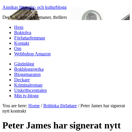
Annikas litteratur- och kulturblogg
Deckare, kriminalromaner, thrillers
Hem
Boktolva
Författarfemman
Kontakt
Om
Webbshop Amazon
Gästinlägg
Bokbloggsjerka
Bloggmaraton
Deckare
Kriminalroman
Utskriftscentralen
Min tv-blogg
You are here:
Home
/
Brittiska författare
/
Peter James har signerat
nytt kontrakt
Peter James har signerat nytt