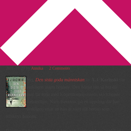
You are here:
Home
/
A.J. Kazinski
/
Recension: Den sista goda
människan av A.J. Kazinski
Recension: Den sista goda
människan av A.J. Kazinski
2011-10-29
by
Annika
2 Comments
Nej,
Den sista goda människan
av
A.J. Kazinski
var
verkligen ingen höjdare. Den börjar rätt så bra då
man får följa med Köpenhamnpolisens skickligaste
förhandlare, Niels Bentzon, på ett uppdrag där han
verkligen visar att han är värd allt beröm som
tillskrivs honom.
Därefter får han i uppdrag att hitta och varna
goda människor
i