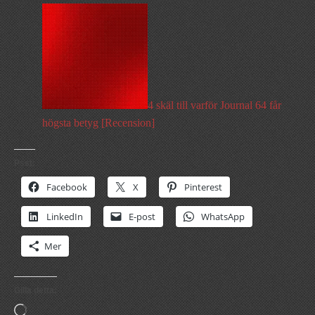
4 skäl till varför Journal 64 får
högsta betyg [Recension]
Psst:
Facebook
X
Pinterest
LinkedIn
E-post
WhatsApp
Mer
Gilla detta:
Laddar