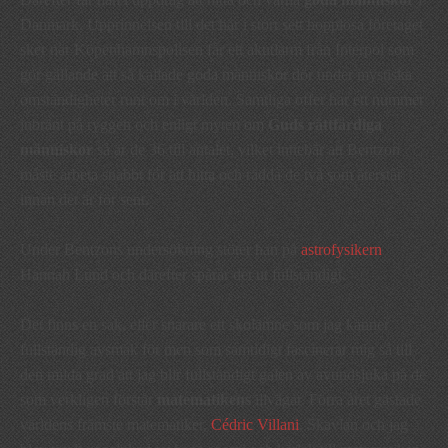
Danmark. Upprinnelsen till det här i stort sett hopplösa företaget
sker när Köpenhamnspolisen får ett akutlarm från Interpol som
gör gällande att så kallade goda människor dör under mystiska
omständigheter runt om i världen. Samtliga offer har ett nummer
inbränt på ryggen och enligt myten om
Guds rättfärdiga
människor
så är de 36 till antalet, vilket innebär att Bentzon
måste arbeta snabbt för att hitta och rädda de två som återstår
innan det är för sent.
Under Bentzons undersökning stöter han på
astrofysikern
Hannah Lund och därefter spårar det ut fullständigt.
Det finns en sak, eller snarare ett skolämne som jag känner
fullständig avsmak för men som samtidigt fascinerar mig så till
den milda grad att jag blir fullständigt galen av avundsjuka på de
som verkligen förstår
matematikens
illvägar. Förra året gästade
världens främste matematiker,
Cédric Villani
, Skavlan och jag