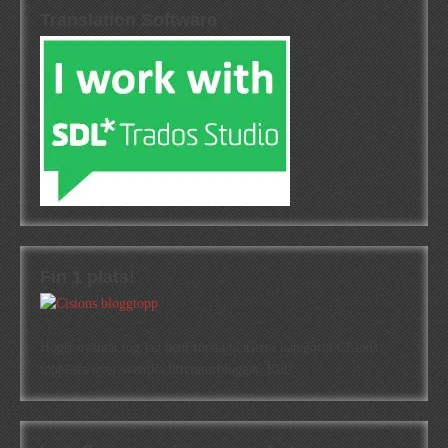
Translation Software
Fin 1 plats!
Högst oväntat tog jag hem första platsen i kategorin Cisions
topplista över svenska litteraturbloggar. Kul!