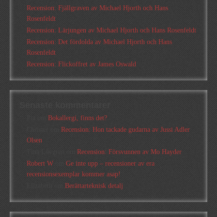
Recension: Fjällgraven av Michael Hjorth och Hans
Rosenfeldt
Recension: Lärjungen av Michael Hjorth och Hans Rosenfeldt
Recension: Det fördolda av Michael Hjorth och Hans
Rosenfeldt
Recension: Flickoffret av James Oswald
Senaste kommentarer
Pia
om
Bokallergi, finns det?
Christer
om
Recension: Hon tackade gudarna av Jussi Adler
Olsen
Tina Lövgren
om
Recension: Försvunnen av Mo Hayder
Robert W
om
Ge inte upp – recensioner av era
recensionsexemplar kommer asap!
Elizabeth
om
Berättarteknisk detalj