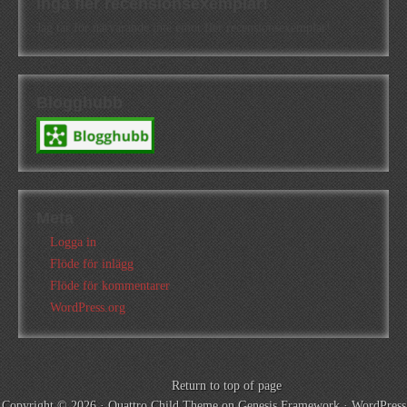
Inga fler recensionsexemplar!
Jag tar för närvarande inte emot fler recensionsexemplar!
Blogghubb
Meta
Logga in
Flöde för inlägg
Flöde för kommentarer
WordPress.org
Return to top of page
Copyright © 2026 ·
Quattro Child Theme
on
Genesis Framework
·
WordPress