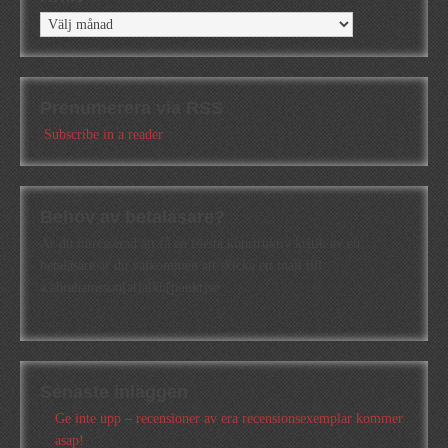
Arkiv
Prenumerera via RSS
Subscribe in a reader
Behov av betaläsare?
Är du intresserad att få en första konstruktiv kritik av en
betaläsare är du välkommen att skicka ett mail till
a.abrahamsson[at]alkb[punkt]se
Senaste inläggen
Ge inte upp – recensioner av era recensionsexemplar kommer
asap!