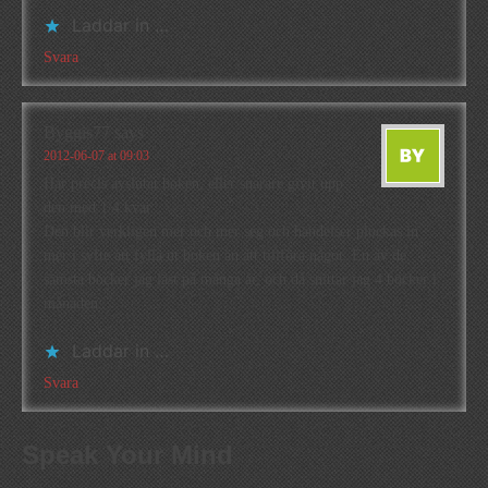
Laddar in …
Svara
Byggis77
says
2012-06-07 at 09:03
Har precis avslutat boken, eller snarare givit upp
den med 1/4 kvar.
Den blir verkligen mer och mer seg och händelser plockas in
mer i syfte att fylla ut boken än att tillföra något. En av de
sämsta böcker jag läst på många år, och då snittar jag 4 böcker i
månaden.
Laddar in …
Svara
Speak Your Mind