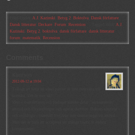
in
…
Filed Under:
A.J. Kazinski
,
Betyg 2
,
Boktolva
,
Dansk författare
,
Dansk litteratur
,
Deckare
,
Forum
,
Recension
Tagged With:
A.J.
Kazinski
,
Betyg 2
,
boktolva
,
dansk författare
,
dansk litteratur
,
forum
,
matematik
,
Recension
Comments
Klara
says
2012-09-12 at 19:04
Tråkigt att höra att vissa partier är inte översatta till
svenska. Det är inte ok!
Men – översättaren och förlaget kanske delar ”recensentens”
attityd och förväntningar och agerar därefter. Bokens samtida –
och uråldriga – innehåll förtjänar inte denna negativa attityd.
Men det är bara att acceptera att många läsare är endast
konsumenter.