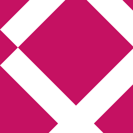
Annikas litteratur-
och kulturblogg
Deckare, kriminalromaner, thrillers
Hem
Boktolva
Författarfemman
Kontakt
Om
Webbshop Amazon
Gästinlägg
Bokbloggsjerka
Bloggmaraton
Deckare
Kriminalroman
Utskriftscentralen
Min tv-blogg