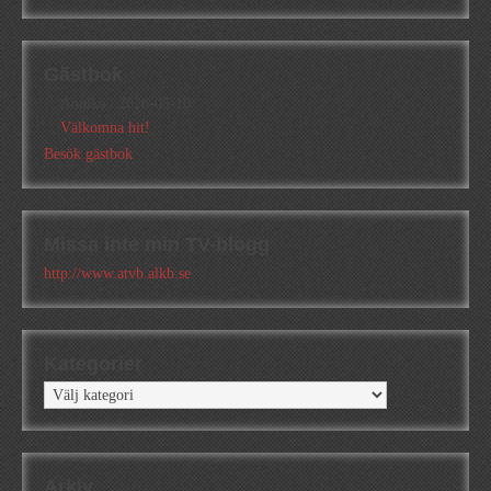
Gästbok
Annika
/
2026-05-10
Välkomna hit!
Besök gästbok
Missa inte min TV-blogg
http://www.atvb.alkb.se
Kategorier
Kategorier
Arkiv