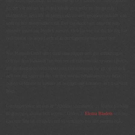
blev totalt uppslukad av hans energi och kärlek till matematiken.
Ja, det var nästan så att jag kände mig redo att slänga mig i
skolbänken igen för att plugga ekvationer, geometri och allt vad
som nu hör matematiken till. Det tog dock bara ungefär fem
minuter innan jag återfick sansen. Och tur var väl det för jag har
noll talang för ämnet och så är det ingenting mer med det!
När Hannah Lund sitter med sina papper och gör uträkningar
och när hon förklarar hur hon ser ett matematiskt system i precis
allt återkom den ovan beskrivna fascinationen för ett ögonblick
och om jag säger att det var den största behållningen av hela
boken så förstår ni kanske att betyget inte kommer att bli särskilt
högt.
Omslaget lovar att den är “Andlöst spännande … bjuder på både
högt tempo, drama och action.” Orden är
Ekstra Bladets
och jag
kan inte låta bli att undra om vi verkligen har läst samma bok.