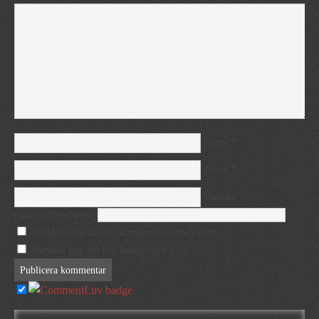
*
Name
*
Email
Website
twitter (@username)
Meddela mig om nya kommentarer via e-post.
Meddela mig om nya inlägg via e-post.