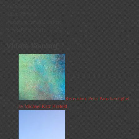
Antal sidor: 557
Källa: Bibliotek
Intresse: matematik, deckare
Betyg [Rating:2/5]
Vidare läsning
Recension: Peter Pans hemlighet
av Michael Katz Krefeld