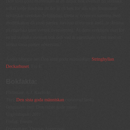
Den sista goda människan
är en dansk bok översatt till svenska,
vilket torde innebära att det är en bok för alla som åtminstone
behärskar svenskan behjälpligt. Detta är tyvärr en sanning med
modifikation då vissa partier, förvisso korta men ändå, är skrivna
på engelska utan svensk översättning. Är detta verkligen okej för
en till svenska översatt bok och vad är egentligen syftet med att
lämna vissa partier oöversatta?
Andra bloggar om
Den sista goda människan
:
Stringhyllan
,
Deckarhuset
, Fru E
Bokfakta:
Författare: A.J. Kazinski
Titel:
Den sista goda människan
(sponsrad länk)
Originalets titel: Den sidste gode mand
Utgivningsår: 2011
Förlag: Forum
Översättare: Thomas Andersson