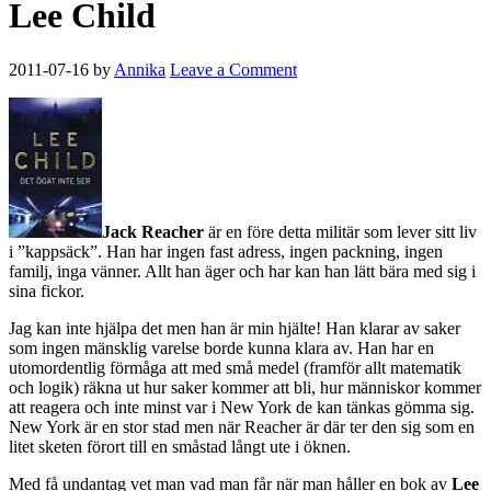
Lee Child
2011-07-16
by
Annika
Leave a Comment
Jack Reacher
är en före detta militär som lever sitt liv
i ”kappsäck”. Han har ingen fast adress, ingen packning, ingen
familj, inga vänner. Allt han äger och har kan han lätt bära med sig i
sina fickor.
Jag kan inte hjälpa det men han är min hjälte! Han klarar av saker
som ingen mänsklig varelse borde kunna klara av. Han har en
utomordentlig förmåga att med små medel (framför allt matematik
och logik) räkna ut hur saker kommer att bli, hur människor kommer
att reagera och inte minst var i New York de kan tänkas gömma sig.
New York är en stor stad men när Reacher är där ter den sig som en
litet sketen förort till en småstad långt ute i öknen.
Med få undantag vet man vad man får när man håller en bok av
Lee