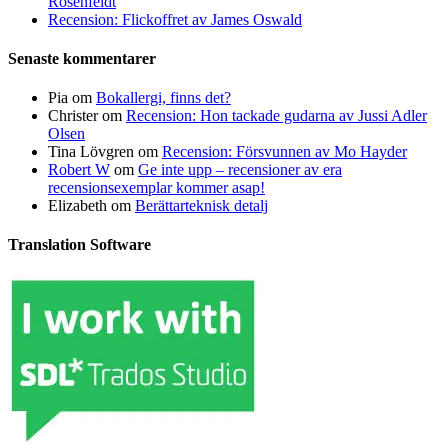
Rosenfeldt
Recension: Flickoffret av James Oswald
Senaste kommentarer
Pia
om
Bokallergi, finns det?
Christer
om
Recension: Hon tackade gudarna av Jussi Adler
Olsen
Tina Lövgren
om
Recension: Försvunnen av Mo Hayder
Robert W
om
Ge inte upp – recensioner av era
recensionsexemplar kommer asap!
Elizabeth
om
Berättarteknisk detalj
Translation Software