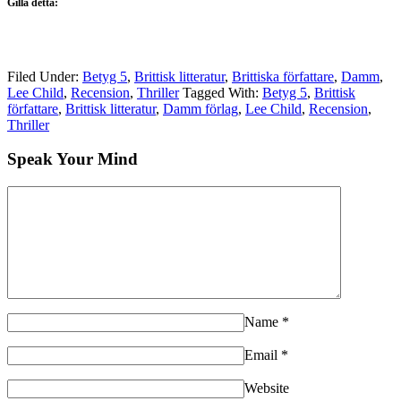
Gilla detta:
Filed Under:
Betyg 5
,
Brittisk litteratur
,
Brittiska författare
,
Damm
,
Lee Child
,
Recension
,
Thriller
Tagged With:
Betyg 5
,
Brittisk
författare
,
Brittisk litteratur
,
Damm förlag
,
Lee Child
,
Recension
,
Thriller
Speak Your Mind
Name
*
Email
*
Website