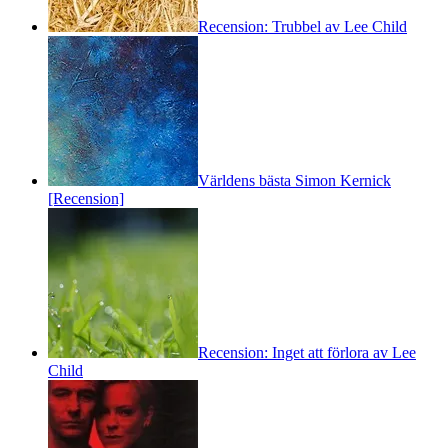
Recension: Trubbel av Lee Child
Världens bästa Simon Kernick
[Recension]
Recension: Inget att förlora av Lee
Child