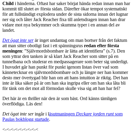
Child
i händerna. Oftast har saker börjat hända redan innan man har
kommit till slutet av första sidan. Därefter ökar tempot systematiskt
för att fullständigt explodera under de sista sidorna innan det lugnar
ner sig och låter Jack Reacher fixa till anletsdragen innan han drar
vidare mot nya bekymmer och skumma typer i en annan del av
landet.
Det ögat inte ser
är inget undantag om man bortser från det faktum
att man sitter obotligt fast i ett spänningsrus
redan efter första
meningen
: ”Självmordsbombare är lätta att identifiera” (s.7). Den
som yttrar den tanken är så klart Jack Reacher som sitter på en
tunnelbana och studerar en medpassagerare som beter sig underligt.
I huvudet går han punkt för punkt igenom listan över vad som
kännetecknar en självmordsbombare och ju längre ner han kommer
desto mer övertygad blir han om att hans intuition är riktig. Det han
inte är lika säker på är om han ska ingripa eller om han ska låta bli
för tänk om det mot all förmodan skulle visa sig att han har fel?
Det här är en thriller när den är som bäst. Ord känns tämligen
överflödiga. Läs den!
Det ögat inte ser
ingår i l
äsutmaningen
Deckare jorden runt
som
Paulas bokblogg startade
.
<-<-<-<-<-<-<-<-<