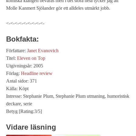
komiska klangen bevaras men i det stora hela tycker jag att
Molle Kanmert Sjölander gör ett alldeles utmärkt jobb.
<-<-<-<-<-<-<-<-<-
Bokfakta:
Författare:
Janet Evanovich
Titel:
Eleven on Top
Utgivningsår: 2005
Förlag:
Headline review
Antal sidor: 371
Källa: Köpt
Intresse: Stephanie Plum, Stephanie Plum utmaning, humoristisk
deckare, serie
Betyg [Rating:3/5]
Vidare läsning