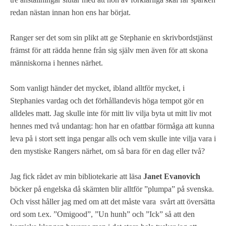
redan nästan innan hon ens har börjat.
Ranger ser det som sin plikt att ge Stephanie en skrivbordstjänst
främst för att rädda henne från sig själv men även för att skona
människorna i hennes närhet.
Som vanligt händer det mycket, ibland alltför mycket, i
Stephanies vardag och det förhållandevis höga tempot gör en
alldeles matt. Jag skulle inte för mitt liv vilja byta ut mitt liv mot
hennes med två undantag: hon har en ofattbar förmåga att kunna
leva på i stort sett inga pengar alls och vem skulle inte vilja vara i
den mystiske Rangers närhet, om så bara för en dag eller två?
Jag fick rådet av min bibliotekarie att läsa
Janet Evanovich
böcker på engelska då skämten blir alltför ”plumpa” på svenska.
Och visst håller jag med om att det måste vara svårt att översätta
ord som t.ex. ”Omigood”, ”Un hunh” och ”Ick” så att den