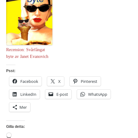
Recension: Svårfångat
byte av Janet Evanovich
Psst:
Facebook
X
Pinterest
LinkedIn
E-post
WhatsApp
Mer
Gilla detta:
Laddar