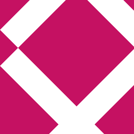
Annikas litteratur-
och kulturblogg
Deckare, kriminalromaner, thrillers
Hem
Boktolva
Författarfemman
Kontakt
Om
Webbshop Amazon
Gästinlägg
Bokbloggsjerka
Bloggmaraton
Deckare
Kriminalroman
Utskriftscentralen
Min tv-blogg