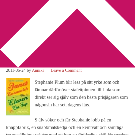
You are here:
Home
/
Amerikansk litteratur
/
Recension: Eleven
on Top av Janet Evanovich
Recension: Eleven on Top
av Janet Evanovich
2011-06-24
by
Annika
Leave a Comment
Stephanie Plum blir less på sitt yrke som och
lämnar därför över stafettpinnen till Lula som
direkt ser sig själv som den bästa prisjägaren som
någonsin har sett dagens ljus.
Själv söker och får Stephanie jobb på en
knappfabrik, en snabbmatskedja och en kemtvätt och samtliga
tre anställningar slutar med att hon av förklarliga skäl får sparken