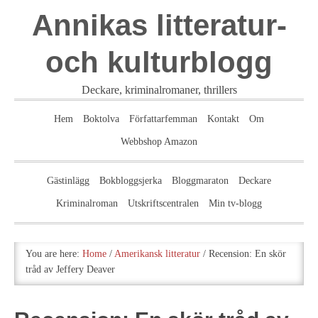
Annikas litteratur-
och kulturblogg
Deckare, kriminalromaner, thrillers
Hem
Boktolva
Författarfemman
Kontakt
Om
Webbshop Amazon
Gästinlägg
Bokbloggsjerka
Bloggmaraton
Deckare
Kriminalroman
Utskriftscentralen
Min tv-blogg
You are here:
Home
/
Amerikansk litteratur
/
Recension: En skör
tråd av Jeffery Deaver