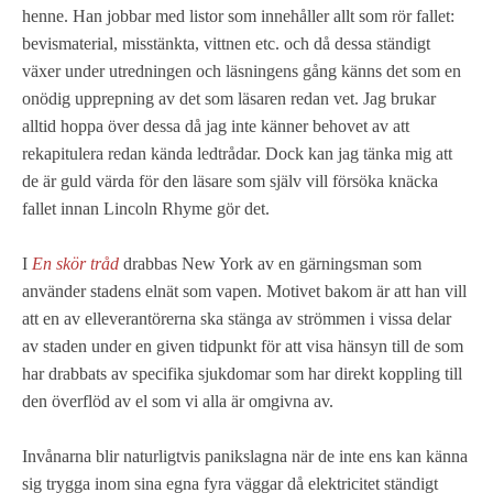
henne. Han jobbar med listor som innehåller allt som rör fallet:
bevismaterial, misstänkta, vittnen etc. och då dessa ständigt
växer under utredningen och läsningens gång känns det som en
onödig upprepning av det som läsaren redan vet. Jag brukar
alltid hoppa över dessa då jag inte känner behovet av att
rekapitulera redan kända ledtrådar. Dock kan jag tänka mig att
de är guld värda för den läsare som själv vill försöka knäcka
fallet innan Lincoln Rhyme gör det.
I
En skör tråd
drabbas New York av en gärningsman som
använder stadens elnät som vapen. Motivet bakom är att han vill
att en av elleverantörerna ska stänga av strömmen i vissa delar
av staden under en given tidpunkt för att visa hänsyn till de som
har drabbats av specifika sjukdomar som har direkt koppling till
den överflöd av el som vi alla är omgivna av.
Invånarna blir naturligtvis panikslagna när de inte ens kan känna
sig trygga inom sina egna fyra väggar då elektricitet ständigt