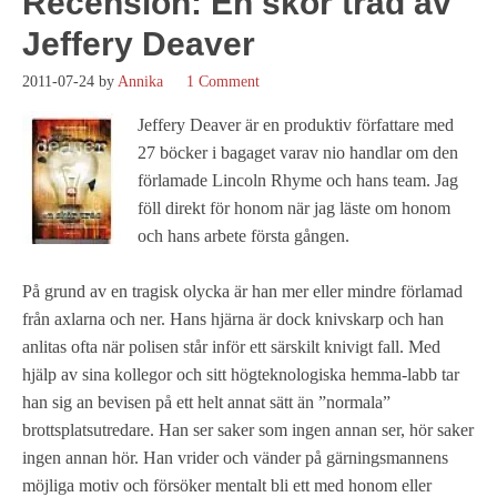
Recension: En skör tråd av
Jeffery Deaver
2011-07-24
by
Annika
1 Comment
Jeffery Deaver är en produktiv författare med
27 böcker i bagaget varav nio handlar om den
förlamade Lincoln Rhyme och hans team. Jag
föll direkt för honom när jag läste om honom
och hans arbete första gången.
På grund av en tragisk olycka är han mer eller mindre förlamad
från axlarna och ner. Hans hjärna är dock knivskarp och han
anlitas ofta när polisen står inför ett särskilt knivigt fall. Med
hjälp av sina kollegor och sitt högteknologiska hemma-labb tar
han sig an bevisen på ett helt annat sätt än ”normala”
brottsplatsutredare. Han ser saker som ingen annan ser, hör saker
ingen annan hör. Han vrider och vänder på gärningsmannens
möjliga motiv och försöker mentalt bli ett med honom eller