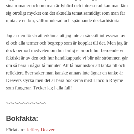
sina romaner och om man är lyhörd och intresserad kan man lära
sig otroligt mycket om det aktuella temat samtidigt som man får
njuta av en bra, välformulerad och spännande deckarhistoria.
Jag är den första att erkänna att jag inte är särskilt intresserad av
el och alla termer och begrepp som är kopplat till det. Men jag är
dock oerhört medveten om hur farlig el är och hur beroende vi
faktiskt är av den och hur handikappade vi blir när strömmen går
om så bara i några få minuter. Att få människor att tänka till och
reflektera över saker man kanske annars inte ägnar en tanke är
Deavers styrka men det är bara böckerna med Lincoln Rhyme
som fungerar. Tycker jag i alla fall!
<-<-<-<-<-<-<-<-<-<
Bokfakta:
Författare:
Jeffery Deaver