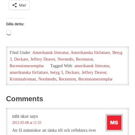
Mer
Gilla detta:
Laddar
in
…
Filed Under:
Amerikansk litteratur
,
Amerikanska författare
,
Betyg
3
,
Deckare
,
Jeffery Deaver
,
Norstedts
,
Recension
,
Recensionsexemplar
Tagged With:
amerikansk litteratur
,
amerikanska författare
,
betyg 3
,
Deckare
,
Jeffery Deaver
,
Kriminalroman
,
Nordstedts
,
Recension
,
Recensionsexemplar
Comments
mbt skor
says
2012-05-08 at 11:55
Att få människor att tänka till och reflektera över