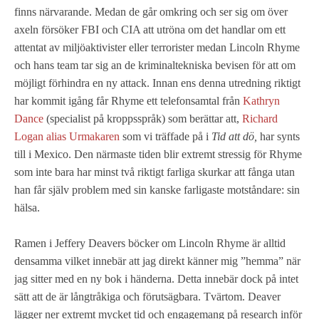
finns närvarande. Medan de går omkring och ser sig om över
axeln försöker FBI och CIA att utröna om det handlar om ett
attentat av miljöaktivister eller terrorister medan Lincoln Rhyme
och hans team tar sig an de kriminaltekniska bevisen för att om
möjligt förhindra en ny attack. Innan ens denna utredning riktigt
har kommit igång får Rhyme ett telefonsamtal från
Kathryn
Dance
(specialist på kroppsspråk) som berättar att,
Richard
Logan alias Urmakaren
som vi träffade på i
Tid att dö,
har synts
till i Mexico. Den närmaste tiden blir extremt stressig för Rhyme
som inte bara har minst två riktigt farliga skurkar att fånga utan
han får själv problem med sin kanske farligaste motståndare: sin
hälsa.
Ramen i Jeffery Deavers böcker om Lincoln Rhyme är alltid
densamma vilket innebär att jag direkt känner mig ”hemma” när
jag sitter med en ny bok i händerna. Detta innebär dock på intet
sätt att de är långtråkiga och förutsägbara. Tvärtom. Deaver
lägger ner extremt mycket tid och engagemang på research inför