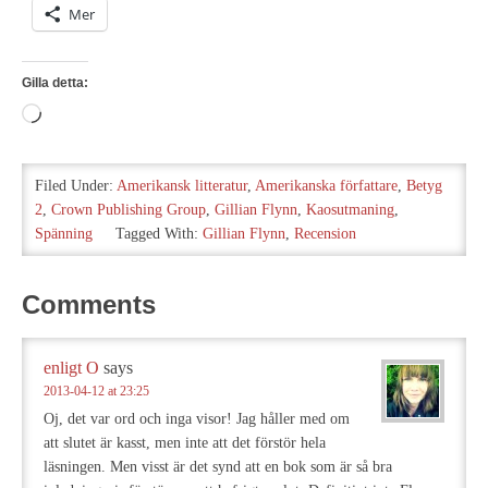
Mer
Gilla detta:
Laddar
in
…
Filed Under:
Amerikansk litteratur
,
Amerikanska författare
,
Betyg
2
,
Crown Publishing Group
,
Gillian Flynn
,
Kaosutmaning
,
Spänning
Tagged With:
Gillian Flynn
,
Recension
Comments
enligt O
says
2013-04-12 at 23:25
Oj, det var ord och inga visor! Jag håller med om
att slutet är kasst, men inte att det förstör hela
läsningen. Men visst är det synd att en bok som är så bra