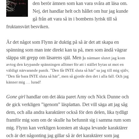
den berör ämnen som kan vara svåra att läsa om.
Nej, det handlar helt och hållet om hur jag kunde
gå från att vara så in i bombens lyrisk till så
fruktansvärt besviken.
Är det något som Flynn är duktig på så är det att skapa en
spänning som man inte direkt kan ta på, men som ändå vägrar
släppa sitt grepp om läsarens själ. Men j
u närmare slutet jag kom
avtog den krypande spänningen alltmer för att i stället bytas ut mot en
väldigt närvarande panik. ”Den får INTE sluta så här” sa jag till mig själv,
”Den får bara INTE sluta så här”, men så gjorde den det i alla fall. Och jag
känner mig … lurad!
Gone girl
handlar om det äkta paret Amy och Nick Dunne och
de gick verkligen ”igenom” läsplattan. Det vill säga att jag såg
dem, och alla andra karaktärer också för den delen, lika tydligt
framför mig som om de skulle ha befunnit sig i samma rum som
mig. Flynn kan verkligen konsten att skapa levande karaktärer
och är det någonting jag gillar så är det karaktärer som jag