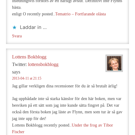
inledningsvis förstörs av ett hafsigt avslut. Definitivt inte Flynns
bästa.
enligt O recently posted..
Tematrio – Fortfarande olästa
Laddar in …
Svara
Lottens Bokblogg
Twitter:
lottensbokblogg
says
2013-04-11 at 21:15
Jag gillar verkligen dina recensioner för du är så brutalt ärlig!
Jag uppbådade inte så starka känslor för den här boken, men var
besviken på ett sätt som jag inte kunde sätta fingret på. Det var
också den första boken jag läste av Flynn, men som tur är så gav
jag inte upp för det!
Lottens Bokblogg recently posted..
Under the frog av Tibor
Fischer