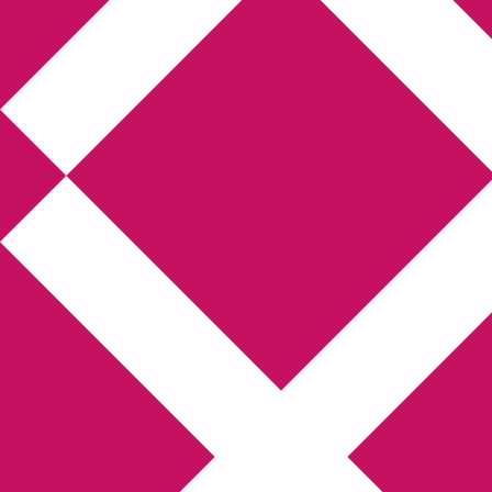
Annikas litteratur-
och kulturblogg
Deckare, kriminalromaner, thrillers
Hem
Boktolva
Författarfemman
Kontakt
Om
Webbshop Amazon
Gästinlägg
Bokbloggsjerka
Bloggmaraton
Deckare
Kriminalroman
Utskriftscentralen
Min tv-blogg