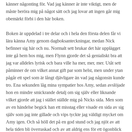
känner någonting för. Vad jag känner är inte viktigt, men de
måste beröra mig på något sätt och jag lovar att ingen går mig
obemärkt förbi i den här boken.
Boken är uppdelad i tre delar och i hela den första delen får vi
lära känna Amy genom dagboksanteckningar, medan Nick
befinner sig här och nu. Normalt sett brukar det här upplägget
inte gå hem hos mig, men Flynn gjorde det så genialiskt bra att
jag var alldeles lyrisk och bara ville ha mer, mer, mer. Utåt sett
påminner de om vilket annat gift par som helst, men under ytan
pågår ett spel som är långt djävligare än vad jag någonsin kunde
tro. Ena sekunden låg mina sympatier hos Amy, sedan avslöjade
hon en mindre smickrande detalj om sig själv eller liknande
vilket gjorde att jag i stället ställde mig på Nicks sida. Men som
av en händelse begick han ett misstag eller visade en sida av sig
själv som jag inte gillade och vips tyckte jag väldigt mycket om
Amy igen. Och så höll det på en god stund och jag njöt av att
hela tiden bli överraskad och av att aldrig ens för ett ögonblick