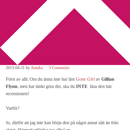
You are here:
Home
/
Amerikansk litteratur
/
Recension: Gone
Girl av Gillian Flynn
Recension: Gone Girl av
Gillian Flynn
2013-04-11
by
Annika
3 Comments
Först av allt: Om du ännu inte har läst
Gone Girl
av
Gillian
Flynn
, men har tänkt göra det, ska du
INTE
läsa den här
recensionen!
Varför?
Jo, därför att jag inte kan börja den på något annat sätt än från
slutet. Härmed utfärdar jag alltså en