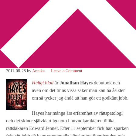
You are here:
Home
/
Amerikansk litteratur
/
Recension: Heligt
blod av Jonathan Hayes
Recension: Heligt blod av
Jonathan Hayes
2011-08-28
by
Annika
Leave a Comment
Heligt blod
är
Jonathan Hayes
debutbok och
även om det finns vissa saker man kan ha åsikter
om så tycker jag ändå att han gör ett godkänt jobb.
Hayes har många års erfarenhet av rättspatologi
och det skiner självklart igenom i huvudkaraktären tillika
rättsläkaren Edward Jenner. Efter 11 september fick han sparken
från sitt jobb då hans emotionella känslor tog över handen och