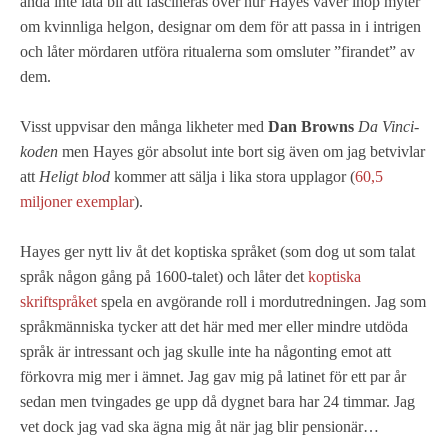
ändå inte låta bli att fascineras över hur Hayes väver ihop myter
om kvinnliga helgon, designar om dem för att passa in i intrigen
och låter mördaren utföra ritualerna som omsluter ”firandet” av
dem.
Visst uppvisar den många likheter med
Dan Browns
Da Vinci-
koden
men Hayes gör absolut inte bort sig även om jag betvivlar
att
Heligt blod
kommer att sälja i lika stora upplagor (
60,5
miljoner exemplar
).
Hayes ger nytt liv åt det koptiska språket (som dog ut som talat
språk någon gång på 1600-talet) och låter det
koptiska
skriftspråket
spela en avgörande roll i mordutredningen. Jag som
språkmänniska tycker att det här med mer eller mindre utdöda
språk är intressant och jag skulle inte ha någonting emot att
förkovra mig mer i ämnet. Jag gav mig på latinet för ett par år
sedan men tvingades ge upp då dygnet bara har 24 timmar. Jag
vet dock jag vad ska ägna mig åt när jag blir pensionär…