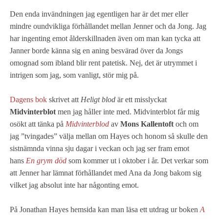
Den enda invändningen jag egentligen har är det mer eller
mindre oundvikliga förhållandet mellan Jenner och da Jong. Jag
har ingenting emot ålderskillnaden även om man kan tycka att
Janner borde känna sig en aning besvärad över da Jongs
omognad som ibland blir rent patetisk. Nej, det är utrymmet i
intrigen som jag, som vanligt, stör mig på.
Dagens bok
skrivet att
Heligt blod
är ett misslyckat
Midvinterblot
men jag håller inte med. Midvinterblot får mig
osökt att tänka på
Midvinterblod
av
Mons Kallentoft
och om
jag ”tvingades” välja mellan om Hayes och honom så skulle den
sistnämnda vinna sju dagar i veckan och jag ser fram emot
hans
En grym död
som kommer ut i oktober i år. Det verkar som
att Jenner har lämnat förhållandet med Ana da Jong bakom sig
vilket jag absolut inte har någonting emot.
På Jonathan Hayes hemsida kan man läsa ett utdrag ur boken
A