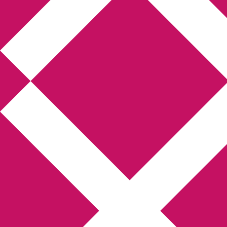
Annikas litteratur-
och kulturblogg
Deckare, kriminalromaner, thrillers
Hem
Boktolva
Författarfemman
Kontakt
Om
Webbshop Amazon
Gästinlägg
Bokbloggsjerka
Bloggmaraton
Deckare
Kriminalroman
Utskriftscentralen
Min tv-blogg