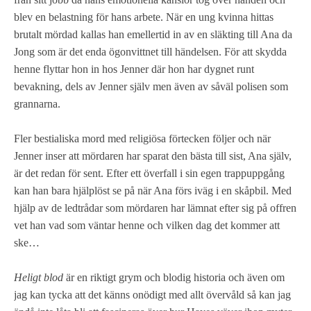
blev en belastning för hans arbete. När en ung kvinna hittas
brutalt mördad kallas han emellertid in av en släkting till Ana da
Jong som är det enda ögonvittnet till händelsen. För att skydda
henne flyttar hon in hos Jenner där hon har dygnet runt
bevakning, dels av Jenner själv men även av såväl polisen som
grannarna.
Fler bestialiska mord med religiösa förtecken följer och när
Jenner inser att mördaren har sparat den bästa till sist, Ana själv,
är det redan för sent. Efter ett överfall i sin egen trappuppgång
kan han bara hjälplöst se på när Ana förs iväg i en skåpbil. Med
hjälp av de ledtrådar som mördaren har lämnat efter sig på offren
vet han vad som väntar henne och vilken dag det kommer att
ske…
Heligt blod
är en riktigt grym och blodig historia och även om
jag kan tycka att det känns onödigt med allt övervåld så kan jag