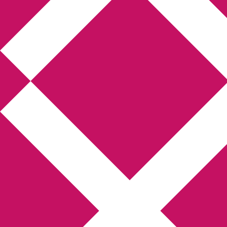
Annikas litteratur-
och kulturblogg
Deckare, kriminalromaner, thrillers
Hem
Boktolva
Författarfemman
Kontakt
Om
Webbshop Amazon
Gästinlägg
Bokbloggsjerka
Bloggmaraton
Deckare
Kriminalroman
Utskriftscentralen
Min tv-blogg