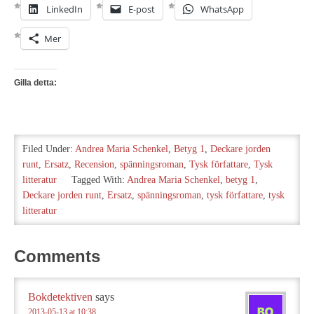
LinkedIn
E-post
WhatsApp
Mer
Gilla detta:
Filed Under:
Andrea Maria Schenkel
,
Betyg 1
,
Deckare jorden
runt
,
Ersatz
,
Recension
,
spänningsroman
,
Tysk författare
,
Tysk
litteratur
Tagged With:
Andrea Maria Schenkel
,
betyg 1
,
Deckare jorden runt
,
Ersatz
,
spänningsroman
,
tysk författare
,
tysk
litteratur
Comments
Bokdetektiven
says
2013-05-13 at 10:38