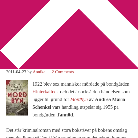
You are here:
Home
/
Andrea Maria Schenkel
/
Recension:
Mordbyn av Andrea Maria Schenkel
Recension: Mordbyn av
Andrea Maria Schenkel
2011-04-23
by
Annika
2 Comments
1922 blev sex människor mördade på bondgården
Hinterkaifeck
och det är också den händelsen som
ligger till grund för
Mordbyn
av
Andrea Maria
Schenkel
vars handling utspelar sig 1955 på
bondgården
Tannöd
.
Det står kriminalroman med stora bokstäver på bokens omslag
men det ligger så långt ifrån sanningen som det går att komma.