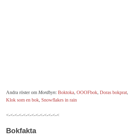
Andra röster om
Mordbyn
:
Boktoka
,
OOOFbok
,
Doras bokprat
,
Klok som en bok
,
Snowflakes in rain
<-<-<-<-<-<-<-<-<-<-<-<-<
Bokfakta