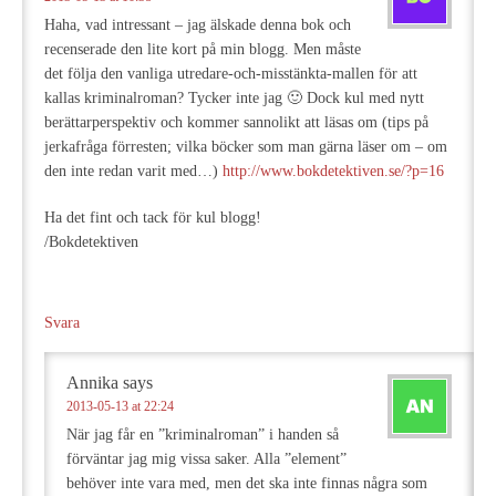
Haha, vad intressant – jag älskade denna bok och
recenserade den lite kort på min blogg. Men måste
det följa den vanliga utredare-och-misstänkta-mallen för att
kallas kriminalroman? Tycker inte jag 🙂 Dock kul med nytt
berättarperspektiv och kommer sannolikt att läsas om (tips på
jerkafråga förresten; vilka böcker som man gärna läser om – om
den inte redan varit med…)
http://www.bokdetektiven.se/?p=16
Ha det fint och tack för kul blogg!
/Bokdetektiven
Svara
Annika
says
2013-05-13 at 22:24
När jag får en ”kriminalroman” i handen så
förväntar jag mig vissa saker. Alla ”element”
behöver inte vara med, men det ska inte finnas några som