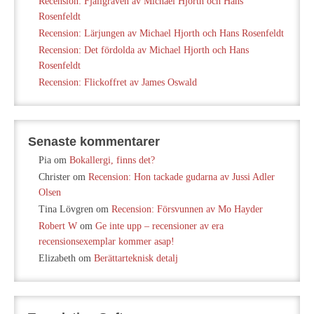
Recension: Fjällgraven av Michael Hjorth och Hans
Rosenfeldt
Recension: Lärjungen av Michael Hjorth och Hans Rosenfeldt
Recension: Det fördolda av Michael Hjorth och Hans
Rosenfeldt
Recension: Flickoffret av James Oswald
Senaste kommentarer
Pia
om
Bokallergi, finns det?
Christer
om
Recension: Hon tackade gudarna av Jussi Adler
Olsen
Tina Lövgren
om
Recension: Försvunnen av Mo Hayder
Robert W
om
Ge inte upp – recensioner av era
recensionsexemplar kommer asap!
Elizabeth
om
Berättarteknisk detalj