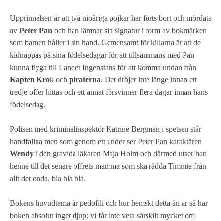
Upprinnelsen är att två nioåriga pojkar har förts bort och mördats
av
Peter Pan
och han lämnar sin signatur i form av bokmärken
som barnen håller i sin hand. Gemensamt för killarna är att de
kidnappas på sina födelsedagar för att tillsammans med Pan
kunna flyga till Landet Ingenstans för att komma undan från
Kapten Kro
k och
piraterna
. Det dröjer inte länge innan ett
tredje offer hittas och ett annat försvinner flera dagar innan hans
födelsedag.
Polisen med kriminalinspektör Katrine Bergman i spetsen står
handfallna men som genom ett under ser Peter Pan karaktären
Wendy
i den gravida läkaren Maja Holm och därmed utser han
henne till det senare offrets mamma som ska rädda Timmie från
allt det onda, bla bla bla.
Bokens huvudtema är pedofili och hur hemskt detta än är så har
boken absolut inget djup: vi får inte veta särskilt mycket om