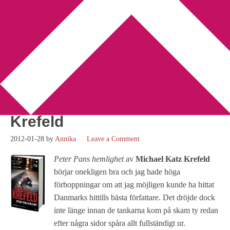
You are here:
Home
/
Betyg 1
/
Recension: Peter Pans hemlighet
av Michael Katz Krefeld
Recension: Peter Pans
hemlighet av Michael Katz
Krefeld
2012-01-28
by
Annika
Leave a Comment
Peter Pans hemlighet
av
Michael Katz Krefeld
börjar onekligen bra och jag hade höga
förhoppningar om att jag möjligen kunde ha hittat
Danmarks hittills bästa författare. Det dröjde dock
inte länge innan de tankarna kom på skam ty redan
efter några sidor spåra allt fullständigt ur.