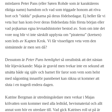
mördaren Peter Pans (eller Søren Rohde som är karaktärens
riktiga namn) barndom och vad som triggade honom att röva
bort och ”rädda” pojkarna på deras födelsedagar. Ej heller får vi
veta hur han kom över deras födelsedata från första början eller
vad pojkarnas egna levnadshistorier bestod av. Som om inte det
vore nog blir vi inte särskilt upplysta om ”piraterna” (kretsen)
som leds av Kapten Krok. Vi får visserligen veta vem den
sistnämnde är men sen då?
Dessutom är
Peter Pans hemlighet
så orealistisk att det nästan
blir löjeväckande: Maja är gravid men tvekar inte en sekund att
utsätta både sig själv och barnet för faror som vem som helst
med någonting innanför pannbenet kan räkna ut kommer att
sluta i en tragedi endera dagen.
Katrine Bergman är utredningsledare men verkar i Majas
kölvatten som kommer med alla ledtråd, bevismaterial och allt
annat som hör en utredare till. Vad gick Katrines roll ut på är