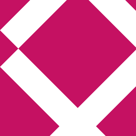
Annikas litteratur-
och kulturblogg
Deckare, kriminalromaner, thrillers
Hem
Boktolva
Författarfemman
Kontakt
Om
Webbshop Amazon
Gästinlägg
Bokbloggsjerka
Bloggmaraton
Deckare
Kriminalroman
Utskriftscentralen
Min tv-blogg