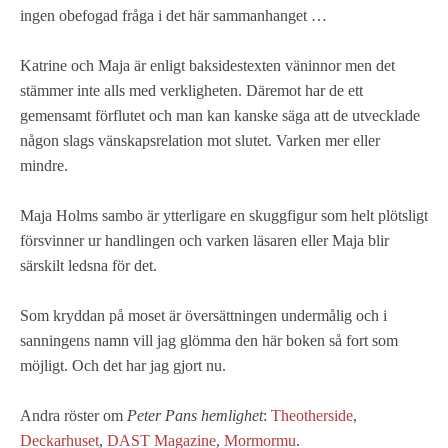
ingen obefogad fråga i det här sammanhanget …
Katrine och Maja är enligt baksidestexten väninnor men det
stämmer inte alls med verkligheten. Däremot har de ett
gemensamt förflutet och man kan kanske säga att de utvecklade
någon slags vänskapsrelation mot slutet. Varken mer eller
mindre.
Maja Holms sambo är ytterligare en skuggfigur som helt plötsligt
försvinner ur handlingen och varken läsaren eller Maja blir
särskilt ledsna för det.
Som kryddan på moset är översättningen undermålig och i
sanningens namn vill jag glömma den här boken så fort som
möjligt. Och det har jag gjort nu.
Andra röster om
Peter Pans hemlighet
:
Theotherside
,
Deckarhuset
,
DAST Magazine
,
Mormormu
.