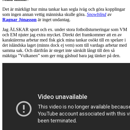
Det är märkligt hur mina tankar kan segla iväg och göra kopplingar
som ingen annan vettig människa skulle göra.
Snowblind
av
Ragnar Jónasson
är inget undantag.
Jag ÄLSKAR sport och ex. under stora fotbollsturneringar som VM
och EM njuter jag extra mycket. Direkt det framkommer att en av
karaktärerna arbetar med fisk gick mina tankar osökt till en spelare i
det isländska laget (minns dock ej vem) som till vardags arbetar med
samma sak. Och därifrån är steget inte särskilt långt till den så
mäktiga ”Vulkanen” som ger mig gåshud bara jag tänker på den.