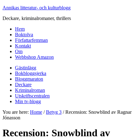
Annikas litteratur- och kulturblogg
Deckare, kriminalromaner, thrillers
Hem
Boktolva
Författarfemman
Kontakt
Om
Webbshop Amazon
Gästinlägg
Bokbloggsjerka
Bloggmaraton
Deckare
Kriminalroman
Utskriftscentralen
Min tv-blogg
You are here:
Home
/
Betyg 3
/
Recension: Snowblind av Ragnar
Jónasson
Recension: Snowblind av