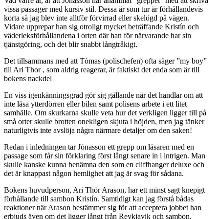
Vad värre är, är att
Jónasson har anammat ”greppet” med att skriva
vissa passager med kursiv stil. Dessa är som tur är förhållandevis
korta så jag blev inte alltför förvirrad eller skelögd på vägen.
Vidare upprepar han sig otroligt mycket beträffande Kristín och
väderleksförhållandena i orten där han för närvarande har sin
tjänstgöring, och det blir snabbt långtråkigt.
Det tillsammans med att
Tómas (polischefen) ofta säger ”my boy”
till Ari Thor , som aldrig reagerar, är faktiskt det enda som är till
bokens nackdel
En viss igenkänningsgrad gör sig gällande när det handlar om att
inte låsa ytterdörren eller bilen samt polisens arbete i ett litet
samhälle. Om skurkarna skulle veta hur det verkligen ligger till på
små orter skulle brotten onekligen skjuta i höjden, men jag tänker
naturligtvis inte avslöja några närmare detaljer om den saken!
Redan i inledningen tar Jónasson ett grepp om läsaren med en
passage som får sin förklaring först långt senare in i intrigen. Man
skulle kanske kunna benämna den som en cliffhanger deluxe och
det är knappast någon hemlighet att jag är svag för sådana.
Bokens huvudperson, Ari Thór Arason, har ett minst sagt knepigt
förhållande till sambon Kristín. Samtidigt kan jag förstå bådas
reaktioner när Arason bestämmer sig för att acceptera jobbet han
erbjuds även om det ligger långt från Reykjavik och sambon.