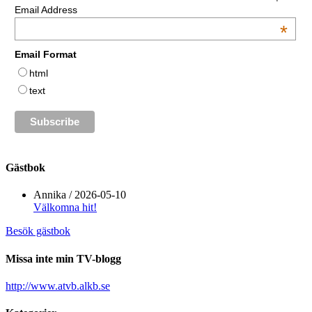
Email Address
*
Email Format
html
text
Gästbok
Annika
/
2026-05-10
Välkomna hit!
Besök gästbok
Missa inte min TV-blogg
http://www.atvb.alkb.se