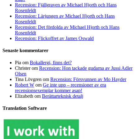
Recension: Fjällgraven av Michael Hjorth och Hans
Rosenfeldt
Recension: Lärjungen av Michael Hjorth och Hans
Rosenfeldt
Recension: Det fördolda av Michael Hjorth och Hans
Rosenfeldt
Recension: Flickoffret av James Oswald
Senaste kommentarer
Pia
om
Bokallergi, finns det?
Christer
om
Recension: Hon tackade gudarna av Jussi Adler
Olsen
Tina Lövgren
om
Recension: Försvunnen av Mo Hayder
Robert W
om
Ge inte upp – recensioner av era
recensionsexemplar kommer asap!
Elizabeth
om
Berättarteknisk detalj
Translation Software