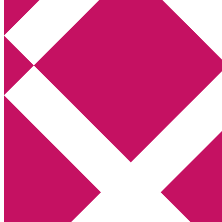
Annikas litteratur- och kulturblogg
Deckare, kriminalromaner, thrillers
Hem
Boktolva
Författarfemman
Kontakt
Om
Webbshop Amazon
Gästinlägg
Bokbloggsjerka
Bloggmaraton
Deckare
Kriminalroman
Utskriftscentralen