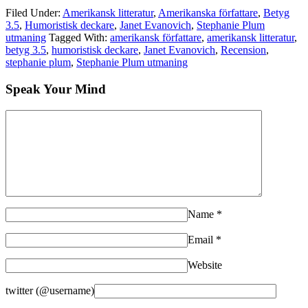
Filed Under:
Amerikansk litteratur
,
Amerikanska författare
,
Betyg
3.5
,
Humoristisk deckare
,
Janet Evanovich
,
Stephanie Plum
utmaning
Tagged With:
amerikansk författare
,
amerikansk litteratur
,
betyg 3.5
,
humoristisk deckare
,
Janet Evanovich
,
Recension
,
stephanie plum
,
Stephanie Plum utmaning
Speak Your Mind
Name
*
Email
*
Website
twitter (@username)