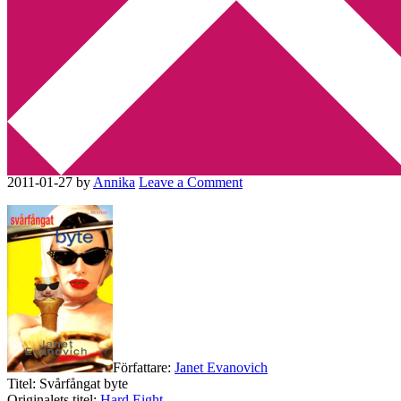
Min tv-blogg
You are here:
Home
/
Amerikansk litteratur
/
Recension: Svårfångat
byte av Janet Evanovich
Recension: Svårfångat byte av
Janet Evanovich
2011-01-27
by
Annika
Leave a Comment
Författare:
Janet Evanovich
Titel: Svårfångat byte
Originalets titel:
Hard Eight