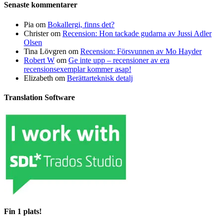
Senaste kommentarer
Pia
om
Bokallergi, finns det?
Christer
om
Recension: Hon tackade gudarna av Jussi Adler
Olsen
Tina Lövgren
om
Recension: Försvunnen av Mo Hayder
Robert W
om
Ge inte upp – recensioner av era
recensionsexemplar kommer asap!
Elizabeth
om
Berättarteknisk detalj
Translation Software
Fin 1 plats!