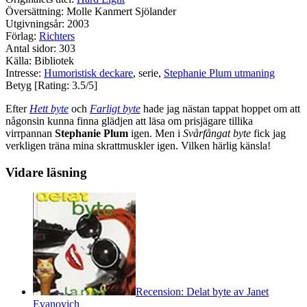
Översättning: Molle Kanmert Sjölander
Utgivningsår: 2003
Förlag:
Richters
Antal sidor: 303
Källa: Bibliotek
Intresse:
Humoristisk deckare
, serie,
Stephanie Plum utmaning
Betyg [Rating: 3.5/5]
Efter
Hett byte
och
Farligt byte
hade jag nästan tappat hoppet om att
någonsin kunna finna glädjen att läsa om prisjägare tillika
virrpannan
Stephanie Plum
igen. Men i
Svårfångat byte
fick jag
verkligen träna mina skrattmuskler igen. Vilken härlig känsla!
Vidare läsning
Recension: Delat byte av Janet
Evanovich