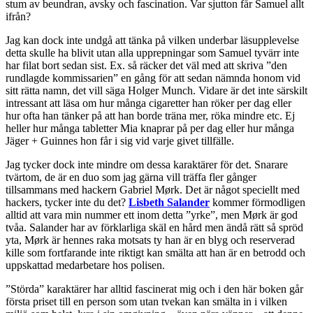
stum av beundran, avsky och fascination. Var sjutton får Samuel allt
ifrån?
Jag kan dock inte undgå att tänka på vilken underbar läsupplevelse
detta skulle ha blivit utan alla upprepningar som Samuel tyvärr inte
har filat bort sedan sist. Ex. så räcker det väl med att skriva ”den
rundlagde kommissarien” en gång för att sedan nämnda honom vid
sitt rätta namn, det vill säga Holger Munch. Vidare är det inte särskilt
intressant att läsa om hur många cigaretter han röker per dag eller
hur ofta han tänker på att han borde träna mer, röka mindre etc. Ej
heller hur många tabletter Mia knaprar på per dag eller hur många
Jäger + Guinnes hon får i sig vid varje givet tillfälle.
Jag tycker dock inte mindre om dessa karaktärer för det. Snarare
tvärtom, de är en duo som jag gärna vill träffa fler gånger
tillsammans med hackern Gabriel Mørk. Det är något speciellt med
hackers, tycker inte du det?
Lisbeth Salander
kommer förmodligen
alltid att vara min nummer ett inom detta ”yrke”, men Mørk är god
tvåa. Salander har av förklarliga skäl en hård men ändå rätt så spröd
yta, Mørk är hennes raka motsats ty han är en blyg och reserverad
kille som fortfarande inte riktigt kan smälta att han är en betrodd och
uppskattad medarbetare hos polisen.
”Störda” karaktärer har alltid fascinerat mig och i den här boken går
första priset till en person som utan tvekan kan smälta in i vilken