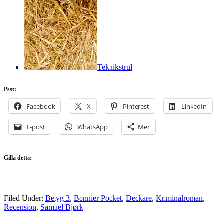
Teknikstrul
Psst:
Facebook
X
Pinterest
LinkedIn
E-post
WhatsApp
Mer
Gilla detta:
Filed Under:
Betyg 3
,
Bonnier Pocket
,
Deckare
,
Kriminalroman
,
Recension
,
Samuel Bjørk