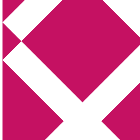
Annikas litteratur- och kulturblogg
Deckare, kriminalromaner, thrillers
Hem
Boktolva
Författarfemman
Kontakt
Om
Webbshop Amazon
Gästinlägg
Bokbloggsjerka
Bloggmaraton
Deckare
Kriminalroman
Utskriftscentralen