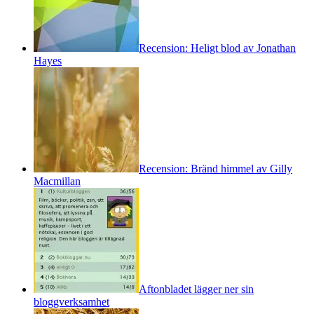
Recension: Heligt blod av Jonathan
Hayes
Recension: Bränd himmel av Gilly
Macmillan
Aftonbladet lägger ner sin
bloggverksamhet