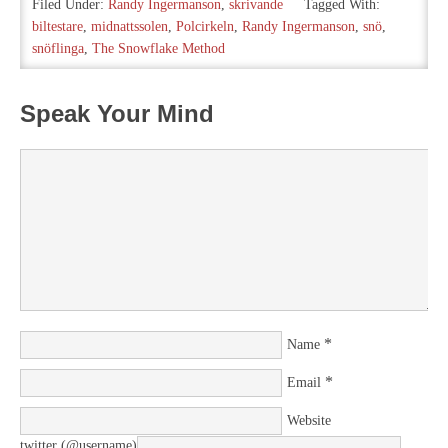
Filed Under:
Randy Ingermanson
,
skrivande
Tagged With:
biltestare
,
midnattssolen
,
Polcirkeln
,
Randy Ingermanson
,
snö
,
snöflinga
,
The Snowflake Method
Speak Your Mind
*
Name
*
Email
Website
twitter (@username)