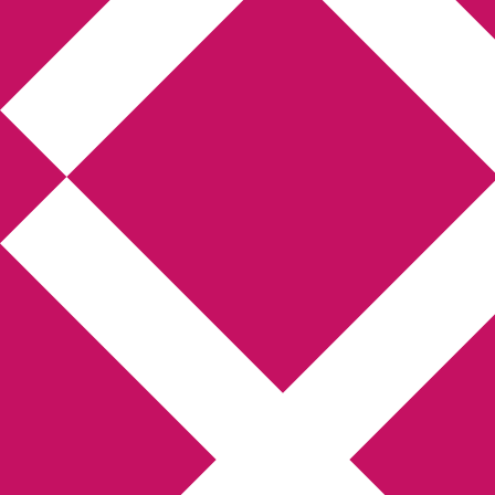
Annikas litteratur-
och kulturblogg
Deckare, kriminalromaner, thrillers
Hem
Boktolva
Författarfemman
Kontakt
Om
Webbshop Amazon
Gästinlägg
Bokbloggsjerka
Bloggmaraton
Deckare
Kriminalroman
Utskriftscentralen
Min tv-blogg