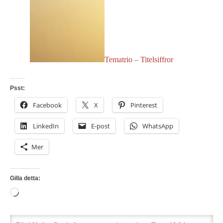
Tematrio – Titelsiffror
Psst:
Facebook
X
Pinterest
LinkedIn
E-post
WhatsApp
Mer
Gilla detta:
Laddar
in
…