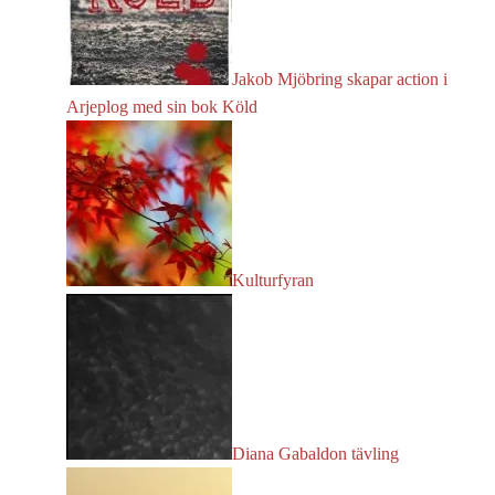
Jakob Mjöbring skapar action i
Arjeplog med sin bok Köld
Kulturfyran
Diana Gabaldon tävling