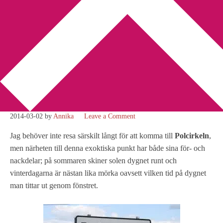
You are here:
Home
/
Randy Ingermanson
/
Snö kan vara bra till
mycket – Lär dig varför här!
Snö kan vara bra till mycket
– Lär dig varför här!
2014-03-02
by
Annika
Leave a Comment
Jag behöver inte resa särskilt långt för att komma till
Polcirkeln
,
men närheten till denna exoktiska punkt har både sina för- och
nackdelar; på sommaren skiner solen dygnet runt och
vinterdagarna är nästan lika mörka oavsett vilken tid på dygnet
man tittar ut genom fönstret.