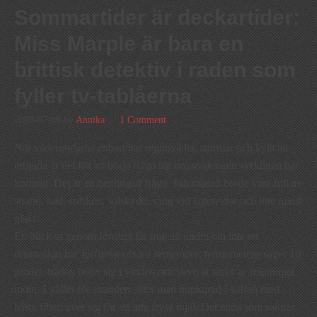
Sommartider är deckartider:
Miss Marple är bara en
brittisk detektiv i raden som
fyller tv-tablåerna
2009-07-09
by
Annika
1 Comment
När vädergudarna enbart har regnoväder, stormar och kyla att
erbjuda är det lätt att börja fråga sig om sommaren verkligen har
kommit. Det är en berättigad fråga. Juli månad borde vara full av
strand, bad, solsken, solskydd, sång vid lägereldar och inte minst
glass.
En blick ut genom fönstret får mig att undra om inte en
tidsmaskin har förflyttat oss till september: termometern säger 10
grader, träden böjer sig i vinden och skyn är täckt av regntunga
moln. I stället för stranden sitter man hopkurad i soffan med
bästa filten över sig för att inte frysa ihjäl. Det enda som saknas