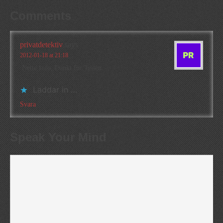
Comments
privatdetektiv
says
2012-01-18 at 21:18
Nette Info, Dankt für Teilen.
Laddar in …
Svara
Speak Your Mind