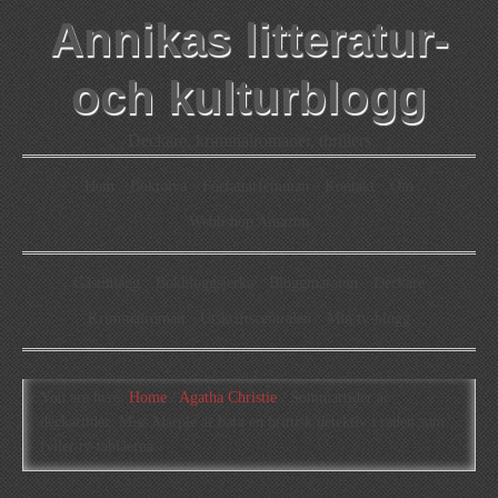
Annikas litteratur-
och kulturblogg
Deckare, kriminalromaner, thrillers
Hem
Boktolva
Författarfemman
Kontakt
Om
Webbshop Amazon
Gästinlägg
Bokbloggsjerka
Bloggmaraton
Deckare
Kriminalroman
Utskriftscentralen
Min tv-blogg
You are here:
Home
/
Agatha Christie
/
Sommartider är
deckartider: Miss Marple är bara en brittisk detektiv i raden som
fyller tv-tablåerna