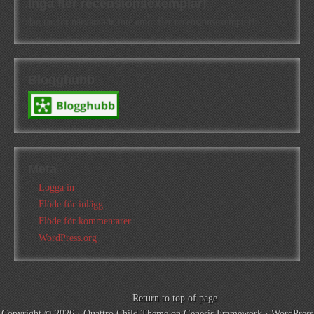
Inga fler recensionsexemplar!
Jag tar för närvarande inte emot fler recensionsexemplar!
Blogghubb
Meta
Logga in
Flöde för inlägg
Flöde för kommentarer
WordPress.org
Return to top of page
Copyright © 2026 ·
Quattro Child Theme
on
Genesis Framework
·
WordPress