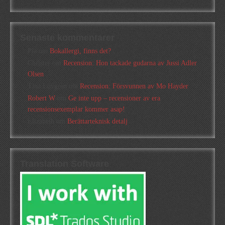
Senaste kommentarer
Pia
om
Bokallergi, finns det?
Christer
om
Recension: Hon tackade gudarna av Jussi Adler
Olsen
Tina Lövgren
om
Recension: Försvunnen av Mo Hayder
Robert W
om
Ge inte upp – recensioner av era
recensionsexemplar kommer asap!
Elizabeth
om
Berättarteknisk detalj
Translation Software