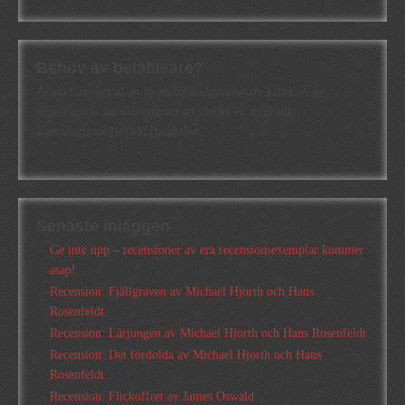
Behov av betaläsare?
Är du intresserad att få en första konstruktiv kritik av en
betaläsare är du välkommen att skicka ett mail till
a.abrahamsson[at]alkb[punkt]se
Senaste inläggen
Ge inte upp – recensioner av era recensionsexemplar kommer
asap!
Recension: Fjällgraven av Michael Hjorth och Hans
Rosenfeldt
Recension: Lärjungen av Michael Hjorth och Hans Rosenfeldt
Recension: Det fördolda av Michael Hjorth och Hans
Rosenfeldt
Recension: Flickoffret av James Oswald