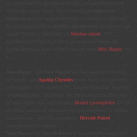
för att fullborda höstkänslan är de röda, gula och bruna löven
som brukar pryda träden. Då är det tur att de
brittiska
tv-
deckarna
återigen har gjort sitt intåg i de svenska tv-tablåerna.
Det formligen kryllar av
brittiska
deckarserier i
, i stort sett alla
kanaler: Morden i Midsomer och
Mördare okänd
i SVT 1,
Kommissarie Dalgliesh i kanal 9, Kommissarie Morse och
Dalziel & Pascoe likaså och sist men inte minst
Miss Marple
i tv
4.
Miss Marple
, eller
Jane Marple
som hon egentligen heter, är
en skapelse från
Agatha Christies
penna. Hon introducerades
första gången 1926 i novellen
The Tuesday Nightclub,
en novell
som publicerades i tidsskriften
The Sketch Magazine.
Först fyra
år senare dyker hon upp i romanen
Mordet i prästgården
. Det är
det första romanen av totalt tolv som hon medverkar i. Christies
första detektiv – den fåfänga belgaren
Hercule Poirot
–
medverkade i betydlig fler.
Miss Marple
och
Hercule Poirot
är varandras motsvarigheter.