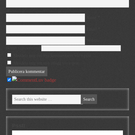
*
Name
*
Email
Website
twitter (@username)
Meddela mig om nya kommentarer via e-post.
Meddela mig om nya inlägg via e-post.
Psst!