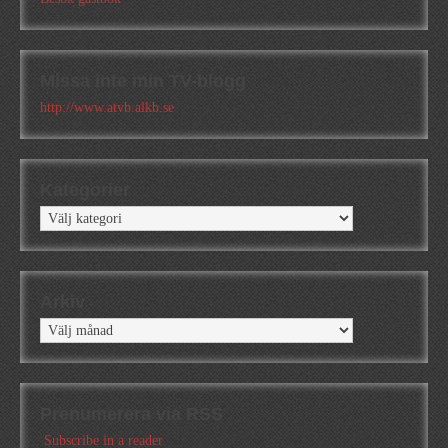
Missa inte min TV-blogg
http://www.atvb.alkb.se
Kategorier
Kategorier
Arkiv
Arkiv
Prenumerera via RSS
Subscribe in a reader