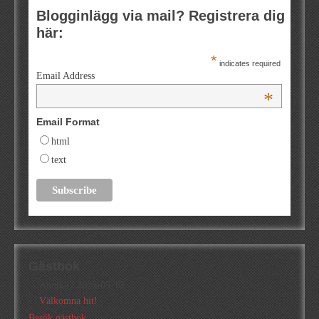
Blogginlägg via mail? Registrera dig
här:
*
indicates required
Email Address
*
Email Format
html
text
Gästbok
Annika
/
2026-05-10
Välkomna hit!
Besök gästbok