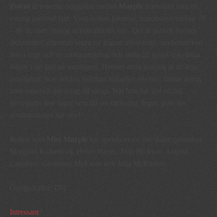
Poirot
är maniskt noggrann medan
Marple
framställs som en
vimsig gammal tant. Visst är hon gammal, någonstans mellan 70
– 80 år, men vimsig är hon absolut inte. Det är snarast hennes
täckmantel: eftersom ingen tar någon större notis om henne kan
hon i lugn och ro snoka omkring och ställa till synes oskyldiga
frågor i sin jakt på sanningen. Hennes enda passion är att lösa
mordgåtor: hon dricker måttliga mängder alkohol, flörtar aldrig
med män och går tidigt till sängs. När hon har löst ett fall
återvänder hon lugnt hem till sin stickning. Ingen plats för
sentimentalitet här inte!
Rollen som
Miss Marple
har spelats av en rad skådespelerskor:
Margaret Rutherford, Helen Hayes, Joan Hickson, Angela
Lansbury, Geraldine McEwan och Julia McKenzie.
Övriga källor: DN
Intressant
?