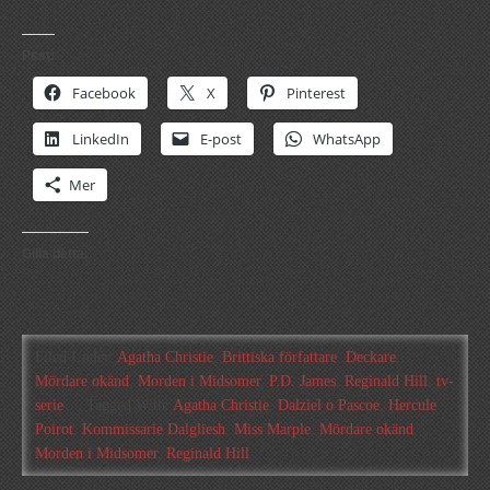
Psst:
Facebook
X
Pinterest
LinkedIn
E-post
WhatsApp
Mer
Gilla detta:
Filed Under:
Agatha Christie
,
Brittiska författare
,
Deckare
,
Mördare okänd
,
Morden i Midsomer
,
P.D. James
,
Reginald Hill
,
tv-
serie
Tagged With:
Agatha Christie
,
Dalziel o Pascoe
,
Hercule
Poirot
,
Kommissarie Dalgliesh
,
Miss Marple
,
Mördare okänd
,
Morden i Midsomer
,
Reginald Hill