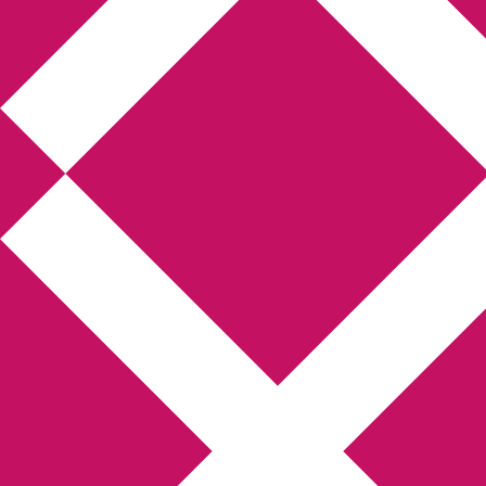
Annikas litteratur-
och kulturblogg
Deckare, kriminalromaner, thrillers
Hem
Boktolva
Författarfemman
Kontakt
Om
Webbshop Amazon
Gästinlägg
Bokbloggsjerka
Bloggmaraton
Deckare
Kriminalroman
Utskriftscentralen
Min tv-blogg