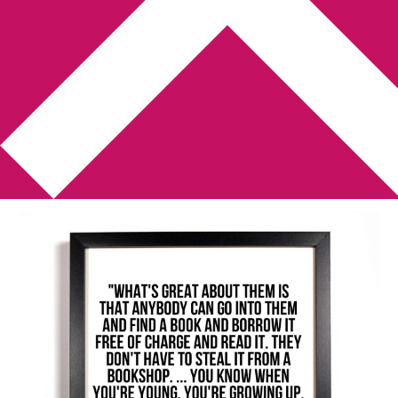
You are here:
Home
/
Citat
/
Stephen Fry On Libraries [citat]
Stephen Fry On Libraries
[citat]
2014-03-20
by
Annika
1 Comment