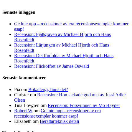
Senaste inläggen
Ge inte upp – recensioner av era recensionsexemplar kommer
asap!
Recension: Fjällgraven av Michael Hjorth och Hans
Rosenfeldt
Recension: Lärjungen av Michael Hjorth och Hans
Rosenfeldt
Recension: Det fördolda av Michael Hjorth och Hans
Rosenfeldt
Recension: Flickoffret av James Oswald
Senaste kommentarer
Pia
om
Bokallergi, finns det?
Christer
om
Recension: Hon tackade gudarna av Jussi Adler
Olsen
Tina Lövgren
om
Recension: Försvunnen av Mo Hayder
Robert W
om
Ge inte upp – recensioner av era
recensionsexemplar kommer asap!
Elizabeth
om
Berättarteknisk detalj