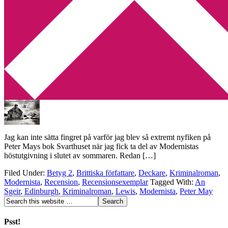
Min tv-blogg
You are here:
Home
/
Archives for An Sgeir
Recension: Svarthuset av Peter May
2013-11-27
by
Annika
6 Comments
Jag kan inte sätta fingret på varför jag blev så extremt nyfiken på
Peter Mays bok Svarthuset när jag fick ta del av Modernistas
höstutgivning i slutet av sommaren. Redan […]
Filed Under:
Betyg 2
,
Brittiska författare
,
Deckare
,
Kriminalroman
,
Modernista
,
Recension
,
Recensionsexemplar
Tagged With:
An
Sgeir
,
Edinburgh
,
Kriminalroman
,
Lewis
,
Modernista
,
Peter May
Psst!