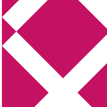
Annikas litteratur- och kulturblogg
Deckare, kriminalromaner, thrillers
Hem
Boktolva
Författarfemman
Kontakt
Om
Webbshop Amazon
Gästinlägg
Bokbloggsjerka
Bloggmaraton
Deckare
Kriminalroman
Utskriftscentralen