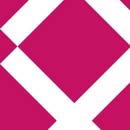
Annikas litteratur-
och kulturblogg
Deckare, kriminalromaner, thrillers
Hem
Boktolva
Författarfemman
Kontakt
Om
Webbshop Amazon
Gästinlägg
Bokbloggsjerka
Bloggmaraton
Deckare
Kriminalroman
Utskriftscentralen
Min tv-blogg