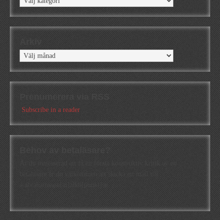
Arkiv
Arkiv
Prenumerera via RSS
Subscribe in a reader
Behov av betaläsare?
Är du intresserad att få en första konstruktiv kritik av en
betaläsare är du välkommen att skicka ett mail till
a.abrahamsson[at]alkb[punkt]se