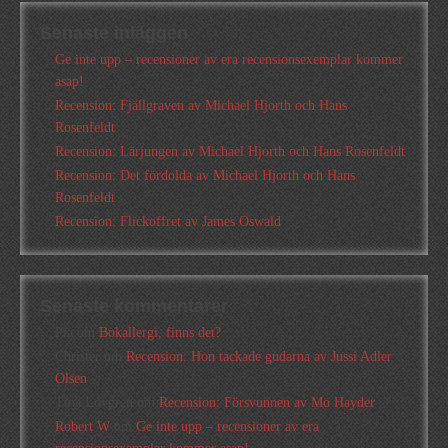
Senaste inläggen
Ge inte upp – recensioner av era recensionsexemplar kommer
asap!
Recension: Fjällgraven av Michael Hjorth och Hans
Rosenfeldt
Recension: Lärjungen av Michael Hjorth och Hans Rosenfeldt
Recension: Det fördolda av Michael Hjorth och Hans
Rosenfeldt
Recension: Flickoffret av James Oswald
Senaste kommentarer
Pia
om
Bokallergi, finns det?
Christer
om
Recension: Hon tackade gudarna av Jussi Adler
Olsen
Tina Lövgren
om
Recension: Försvunnen av Mo Hayder
Robert W
om
Ge inte upp – recensioner av era