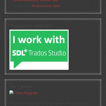
recensionsexemplar kommer asap!
Elizabeth
om
Berättarteknisk detalj
Translation Software
Fin 1 plats!
Högst oväntat tog jag hem första platsen i kategorin Cisions