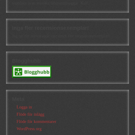
topplista över svenska litteraturbloggar. Kul!
Inga fler recensionsexemplar!
Jag tar för närvarande inte emot fler recensionsexemplar!
Blogghubb
Meta
Logga in
Flöde för inlägg
Flöde för kommentarer
WordPress.org