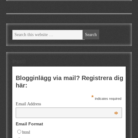
Psst!
Blogginlägg via mail? Registrera dig
här:
*
indicates required
Email Address
*
Email Format
html