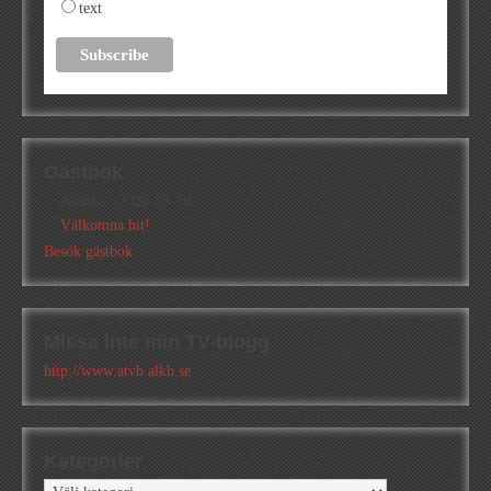
text
Gästbok
Annika
/
2026-05-10
Välkomna hit!
Besök gästbok
Missa inte min TV-blogg
http://www.atvb.alkb.se
Kategorier
Kategorier