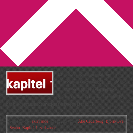
You are here:
Home
/
Archives for Björn-Ove Svahn
Min gamla syo på väg att bli
författare
2010-05-24
by
Annika
1 Comment
Efter att ivrigt ha hoppat mellan
intressanta blogginlägg hamnade jag
till slut på Kapitel 1 där jag gick
igenom vilka författare som hittills
har blivit granskade av deras lektörer. Där […]
Filed Under:
skrivande
Tagged With:
Åke Cederberg
,
Björn-Ove
Svahn
,
Kapitel 1
,
skrivande