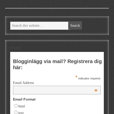
Psst!
Blogginlägg via mail? Registrera dig
här:
*
indicates required
Email Address
*
Email Format
html
text