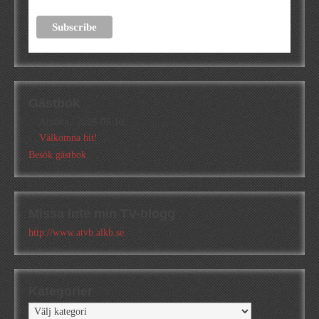
Gästbok
Annika
/
2026-05-10
Välkomna hit!
Besök gästbok
Missa inte min TV-blogg
http://www.atvb.alkb.se
Kategorier
Kategorier