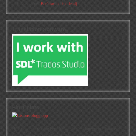
Elizabeth
om
Berättarteknisk detalj
Translation Software
Fin 1 plats!
Högst oväntat tog jag hem första platsen i kategorin Cisions
topplista över svenska litteraturbloggar. Kul!