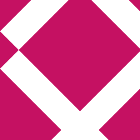
Annikas litteratur-
och kulturblogg
Deckare, kriminalromaner, thrillers
Hem
Boktolva
Författarfemman
Kontakt
Om
Webbshop Amazon
Gästinlägg
Bokbloggsjerka
Bloggmaraton
Deckare
Kriminalroman
Utskriftscentralen
Min tv-blogg