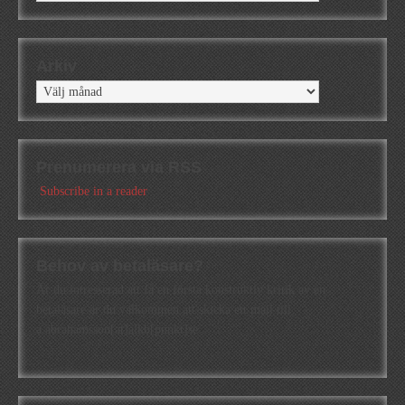
Arkiv
Arkiv
Prenumerera via RSS
Subscribe in a reader
Behov av betaläsare?
Är du intresserad att få en första konstruktiv kritik av en
betaläsare är du välkommen att skicka ett mail till
a.abrahamsson[at]alkb[punkt]se