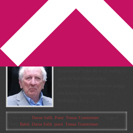
You are here:
Home
/
Archives for Darun Salih
Tomas Tranströmer jubilerar
2011-04-13
by
Annika
Leave a Comment
Det är svårt att undvika att Tomas
Tranströmer fyller 80 år på fredag 15
april då hela bloggvärlden
fullständigt svämmar över av inlägg
om honom, bl.a. Enligt o,
Bokmania, De […]
Filed Under:
Darun Salih
,
Poesi
,
Tomas Tranströmer
Tagged
With:
Babel
,
Darun Salih
,
poesi
,
Tomas Tranströmer