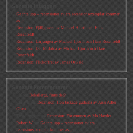
Senaste inläggen
Ge inte upp – recensioner av era recensionsexemplar kommer
asap!
Recension: Fjällgraven av Michael Hjorth och Hans
Rosenfeldt
Recension: Lärjungen av Michael Hjorth och Hans Rosenfeldt
Recension: Det fördolda av Michael Hjorth och Hans
Rosenfeldt
Recension: Flickoffret av James Oswald
Senaste kommentarer
Pia
om
Bokallergi, finns det?
Christer
om
Recension: Hon tackade gudarna av Jussi Adler
Olsen
Tina Lövgren
om
Recension: Försvunnen av Mo Hayder
Robert W
om
Ge inte upp – recensioner av era
recensionsexemplar kommer asap!