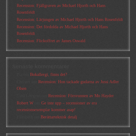
Recension: Fjällgraven av Michael Hjorth och Hans
Rosenfeldt
Recension: Lärjungen av Michael Hjorth och Hans Rosenfeldt
Recension: Det fördolda av Michael Hjorth och Hans
Rosenfeldt
Recension: Flickoffret av James Oswald
Senaste kommentarer
Pia
om
Bokallergi, finns det?
Christer
om
Recension: Hon tackade gudarna av Jussi Adler
Olsen
Tina Lövgren
om
Recension: Försvunnen av Mo Hayder
Robert W
om
Ge inte upp – recensioner av era
recensionsexemplar kommer asap!
Elizabeth
om
Berättarteknisk detalj