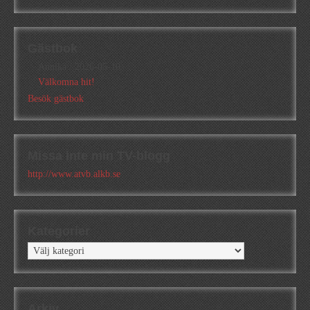
Gästbok
Annika
/
2026-05-10
Välkomna hit!
Besök gästbok
Missa inte min TV-blogg
http://www.atvb.alkb.se
Kategorier
Kategorier
Arkiv