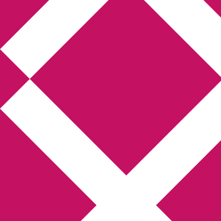
Annikas litteratur-
och kulturblogg
Deckare, kriminalromaner, thrillers
Hem
Boktolva
Författarfemman
Kontakt
Om
Webbshop Amazon
Gästinlägg
Bokbloggsjerka
Bloggmaraton
Deckare
Kriminalroman
Utskriftscentralen
Min tv-blogg