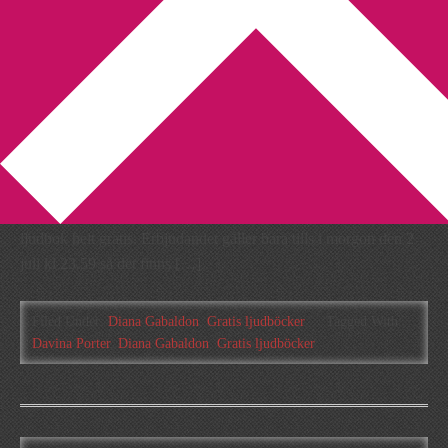
You are here:
Home
/
Archives for Davina Porter
Sugen på en gratis ljudbok?
2010-07-01
by
Annika
2 Comments
Skynda dig då att surfa in på Audible.com för att ladda ner en
ljudbok helt gratis. Erbjudandet gäller bara tills i morgon den 2
juli kl 23.59 så det finns […]
Filed Under:
Diana Gabaldon
,
Gratis ljudböcker
Tagged With:
Davina Porter
,
Diana Gabaldon
,
Gratis ljudböcker