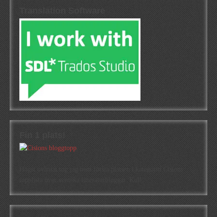
Translation Software
Fin 1 plats!
Högst oväntat tog jag hem första platsen i kategorin Cisions
topplista över svenska litteraturbloggar. Kul!