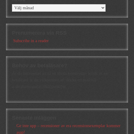
Arkiv
Prenumerera via RSS
Subscribe in a reader
Behov av betaläsare?
Är du intresserad att få en första konstruktiv kritik av en
betaläsare är du välkommen att skicka ett mail till
a.abrahamsson[at]alkb[punkt]se
Senaste inläggen
Ge inte upp – recensioner av era recensionsexemplar kommer
asap!