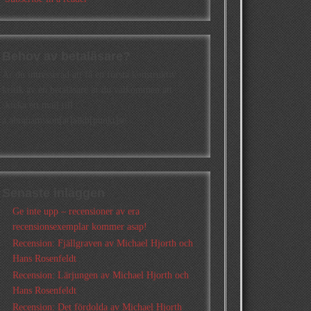
Behov av betaläsare?
Är du intresserad att få en första konstruktiv
kritik av en betaläsare är du välkommen att
skicka ett mail till
a.abrahamsson[at]alkb[punkt]se
Senaste inläggen
Ge inte upp – recensioner av era
recensionsexemplar kommer asap!
Recension: Fjällgraven av Michael Hjorth och
Hans Rosenfeldt
Recension: Lärjungen av Michael Hjorth och
Hans Rosenfeldt
Recension: Det fördolda av Michael Hjorth