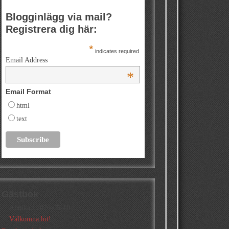
Blogginlägg via mail?
Registrera dig här:
*
indicates required
Email Address
*
Email Format
html
text
Gästbok
Annika
/
2026-05-10
Välkomna hit!