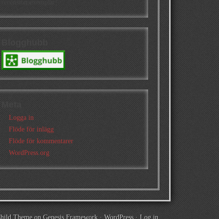
recensionsexemplar!
Blogghubb
Meta
Logga in
Flöde för inlägg
Flöde för kommentarer
WordPress.org
Child Theme
on
Genesis Framework
·
WordPress
·
Log in