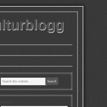
ulturblogg
Psst!