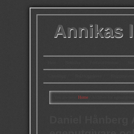
Annikas l
Hem
Boktolva
Författarfemman
Kon
Gästinlägg
Bokbloggsjerka
Bloggmarato
You are here:
Home
/
Archives for egenutgivar
Daniel Hånberg 
egenutgivare oc