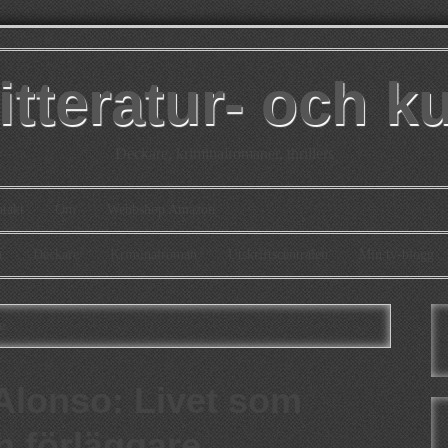
itteratur- och k
Deckare, kriminalromaner, thrillers
takt
Om
Webbshop Amazon
n
Deckare
Kriminalroman
Utskriftscentralen
Min tv-blogg
e
Alonso: Livet som
h förläggare