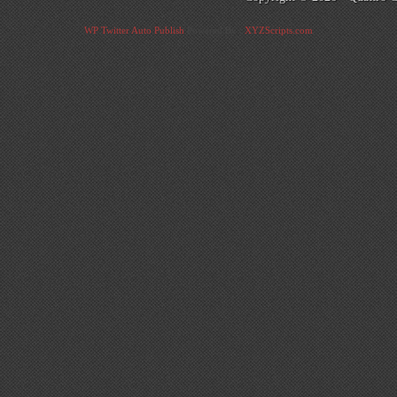
WP Twitter Auto Publish
Powered By :
XYZScripts.com