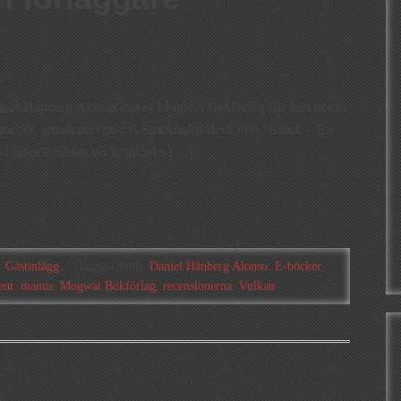
niel Hånberg Alonso driver Mogwai Bokförlag där han också
 böcker, senast nu i höstas Stockholmsdeckaren ”Block – En
 i tiden”. Sedan tio år tillbaka […]
,
Gästinlägg
Tagged With:
Daniel Hånberg Alonso
,
E-böcker
,
ent
,
manus
,
Mogwai Bokförlag
,
recensionerna
,
Vulkan