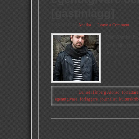
[gästinlägg]
2015-01-13
by
Annika
Leave a Comment
Från Annika: Da
ger ut sina egna
deckare ur balans
Filed Under:
Daniel Hånberg Alonso
,
författare
egenutgivare
,
förläggare
,
journalist
,
kulturskrib