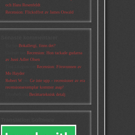
och Hans Rosenfeldt
Recension: Flickoffret av James Oswald
Senaste kommentarer
Pia
om
Bokallergi, finns det?
Christer
om
Recension: Hon tackade gudarna
av Jussi Adler Olsen
Tina Lövgren
om
Recension: Försvunnen av
Mo Hayder
Robert W
om
Ge inte upp – recensioner av era
recensionsexemplar kommer asap!
Elizabeth
om
Berättarteknisk detalj
Translation Software