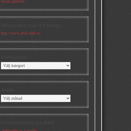
Besök gästbok
Missa inte min TV-blogg
http://www.atvb.alkb.se
Kategorier
Kategorier
Arkiv
Arkiv
Prenumerera via RSS
Subscribe in a reader