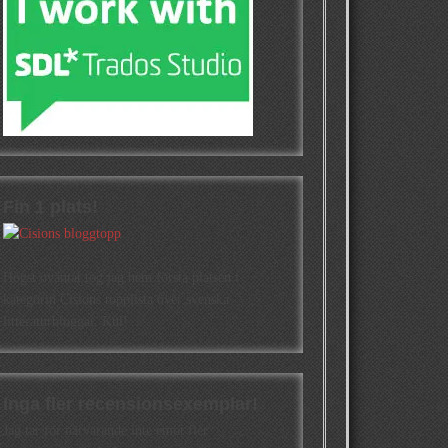
Fin 1 plats!
Högst oväntat tog jag hem första platsen i
kategorin Cisions topplista över svenska
litteraturbloggar. Kul!
Inga fler recensionsexemplar!
Jag tar för närvarande inte emot fler