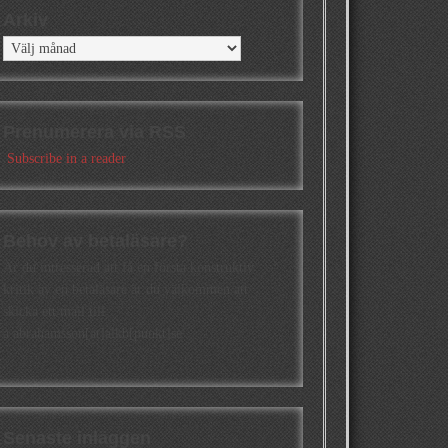
Arkiv
Arkiv
Prenumerera via RSS
Subscribe in a reader
Behov av betaläsare?
Är du intresserad att få en första konstruktiv
kritik av en betaläsare är du välkommen att
skicka ett mail till
a.abrahamsson[at]alkb[punkt]se
Senaste inläggen