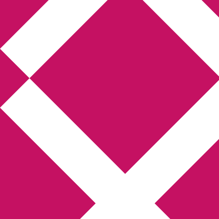
Annikas l
Hem
Boktolva
Författarfemman
Kon
Gästinlägg
Bokbloggsjerka
Bloggmarato