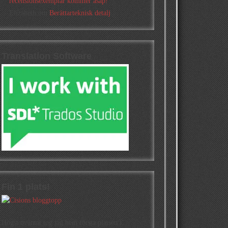
recensionsexemplar kommer asap!
Elizabeth
om
Berättarteknisk detalj
Translation Software
Fin 1 plats!
Högst oväntat tog jag hem första platsen i