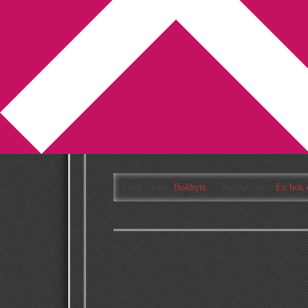
You are here:
Home
/
Archives for En bok om
Sugen på bokby
2009-11-22
by
Annika
Leave a Comment
I så fall tycker jag att du ska anmäla dig til
stående inslag på bloggen En bok om dagen.
Filed Under:
Bokbyte
Tagged With:
En bok 