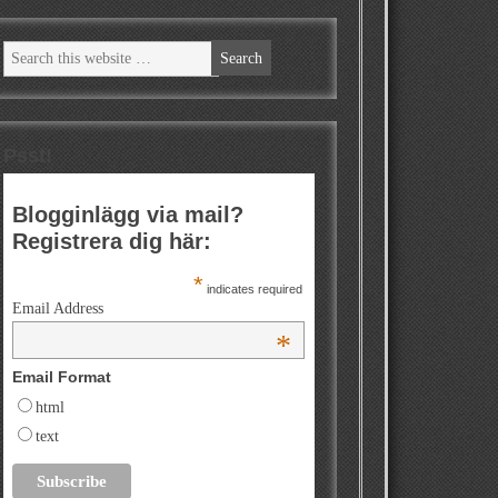
Psst!
Blogginlägg via mail?
Registrera dig här:
*
indicates required
Email Address
*
Email Format
html
text