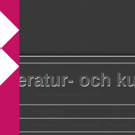
itteratur- och k
Deckare, kriminalromaner, thrillers
takt
Om
Webbshop Amazon
n
Deckare
Kriminalroman
Utskriftscentralen
Min tv-blogg