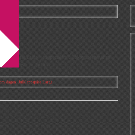
 dagen
te?
l ”Julklappspåse Large – en specialare”. Bokbytardagar är ett
 Anmälningstiden går ut […]
om dagen
,
Julklappspåse Large