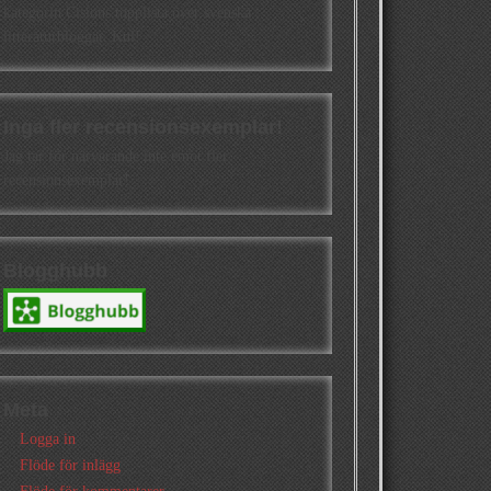
kategorin Cisions topplista över svenska
litteraturbloggar. Kul!
Inga fler recensionsexemplar!
Jag tar för närvarande inte emot fler
recensionsexemplar!
Blogghubb
Meta
Logga in
Flöde för inlägg