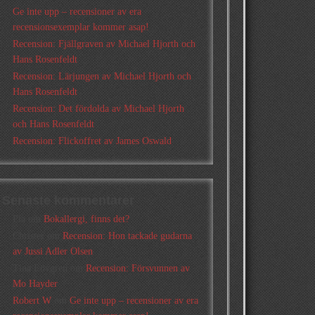
Ge inte upp – recensioner av era
recensionsexemplar kommer asap!
Recension: Fjällgraven av Michael Hjorth och
Hans Rosenfeldt
Recension: Lärjungen av Michael Hjorth och
Hans Rosenfeldt
Recension: Det fördolda av Michael Hjorth
och Hans Rosenfeldt
Recension: Flickoffret av James Oswald
Senaste kommentarer
Pia
om
Bokallergi, finns det?
Christer
om
Recension: Hon tackade gudarna
av Jussi Adler Olsen
Tina Lövgren
om
Recension: Försvunnen av
Mo Hayder
Robert W
om
Ge inte upp – recensioner av era