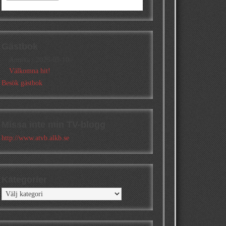
Gästbok
Annika
/
2026-05-10
Välkomna hit!
Besök gästbok
Missa inte min TV-blogg
http://www.atvb.alkb.se
Kategorier
Kategorier