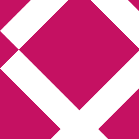
Annikas litteratur-
och kulturblogg
Deckare, kriminalromaner, thrillers
Hem
Boktolva
Författarfemman
Kontakt
Om
Webbshop Amazon
Gästinlägg
Bokbloggsjerka
Bloggmaraton
Deckare
Kriminalroman
Utskriftscentralen
Min tv-blogg