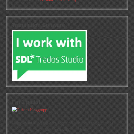
Translation Software
Fin 1 plats!
Högst oväntat tog jag hem första platsen i kategorin Cisions
topplista över svenska litteraturbloggar. Kul!