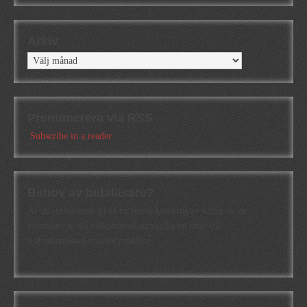
Arkiv
Arkiv
Prenumerera via RSS
Subscribe in a reader
Behov av betaläsare?
Är du intresserad att få en första konstruktiv kritik av en
betaläsare är du välkommen att skicka ett mail till
a.abrahamsson[at]alkb[punkt]se