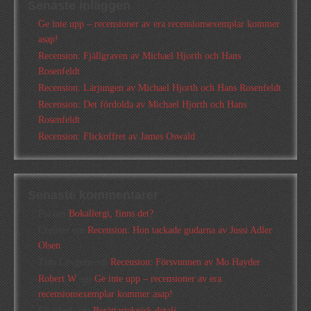
Senaste inläggen
Ge inte upp – recensioner av era recensionsexemplar kommer
asap!
Recension: Fjällgraven av Michael Hjorth och Hans
Rosenfeldt
Recension: Lärjungen av Michael Hjorth och Hans Rosenfeldt
Recension: Det fördolda av Michael Hjorth och Hans
Rosenfeldt
Recension: Flickoffret av James Oswald
Senaste kommentarer
Pia
om
Bokallergi, finns det?
Christer
om
Recension: Hon tackade gudarna av Jussi Adler
Olsen
Tina Lövgren
om
Recension: Försvunnen av Mo Hayder
Robert W
om
Ge inte upp – recensioner av era
recensionsexemplar kommer asap!
Elizabeth
om
Berättarteknisk detalj