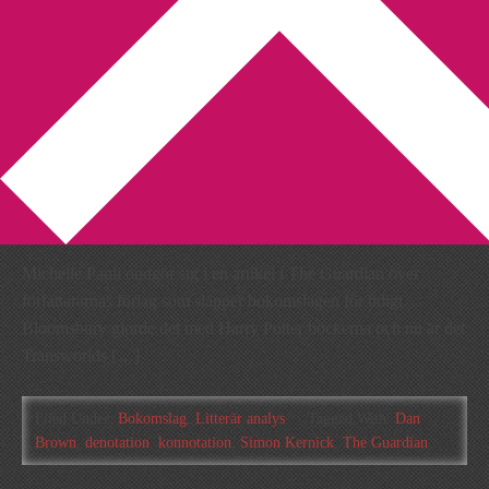
You are here:
Home
/
Archives for konnotation
Bokomslaget avslöjar för
mycket
2009-07-07
by
Annika
Leave a Comment
Michelle Pauli ondgör sig i en artikel i The Guardian över
författararnas förlag som släpper bokomslagen för tidigt.
Bloomsbury gjorde det med Harry Potter böckerna och nu är det
Transworlds […]
Filed Under:
Bokomslag
,
Litterär analys
Tagged With:
Dan
Brown
,
denotation
,
konnotation
,
Simon Kernick
,
The Guardian