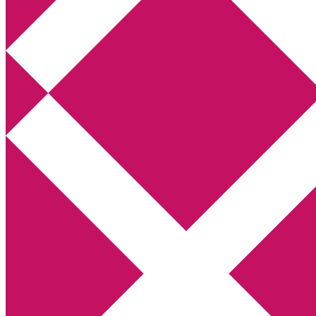
Annikas litteratur- och kulturblogg
Deckare, kriminalromaner, thrillers
Hem
Boktolva
Författarfemman
Kontakt
Om
Webbshop Amazon
Gästinlägg
Bokbloggsjerka
Bloggmaraton
Deckare
Kriminalroman
Utskriftscentralen