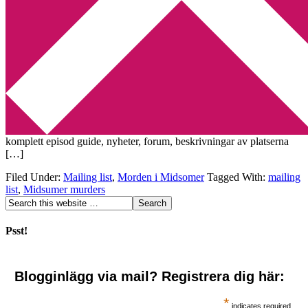
Min tv-blogg
You are here:
Home
/
Archives for mailing list
Midsomer Murders mailing list
2009-07-01
by
Annika
Leave a Comment
Den tredje oktober 1999 startades en fan sida om Midsomer
Murders. Här finns allt man kan tänka sig om den här serien:
komplett episod guide, nyheter, forum, beskrivningar av platserna
[…]
Filed Under:
Mailing list
,
Morden i Midsomer
Tagged With:
mailing
list
,
Midsumer murders
Psst!
Blogginlägg via mail? Registrera dig här:
*
indicates required