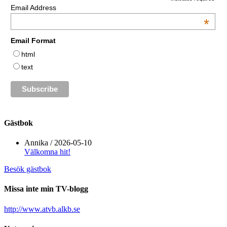
Email Address
*
Email Format
html
text
Gästbok
Annika
/
2026-05-10
Välkomna hit!
Besök gästbok
Missa inte min TV-blogg
http://www.atvb.alkb.se